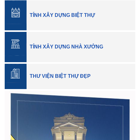
TÍNH XÂY DỰNG BIỆT THỰ
TÍNH XÂY DỰNG NHÀ XƯỞNG
THƯ VIỆN BIỆT THỰ ĐẸP