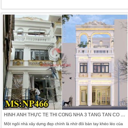
gian sống thoải mái nhất. Sở hữu lô diện tích đất 6x21m khá vuông
ở góc cuối. Nên mẫu nhà 3 tầng 6x21m 2 mặt tiền được xây dựng
lên. Thiết kế xong thì vấn đề thi công nhà cũng được tính toán một
cách tỉ mỉ […]
HÌNH ẢNH THỰC TẾ THI CÔNG NHÀ 3 TẦNG TÂN CỔ ĐIỂN ĐẸP TẠI BÌNH TÂN
Một ngôi nhà xây dựng đẹp chính là nhờ đôi bàn tay khéo léo của