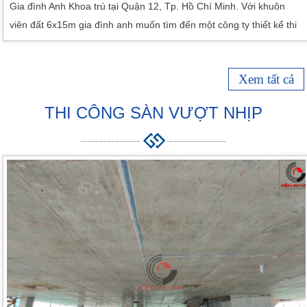
Gia đình Anh Khoa trú tại Quận 12, Tp. Hồ Chí Minh. Với khuôn
viên đất 6x15m gia đình anh muốn tìm đến một công ty thiết kế thi
công nhà trọn gói. Giúp gia đình anh có một khuôn viên sống hoàn
hảo nhất. Chính vì thế mà anh đã tự tìm kiếm trên nguồn internet
Xem tất cả
biết đến công ty thiết kế thi công nhà Kiến An Vinh. Không những
thế mà công ty […]
THI CÔNG SÀN VƯỢT NHỊP