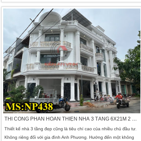
chúng ta sẽ cùng khám phá các quy trình xây dựng, cũng như
những yếu tố quyết định chất lượng công trình. Đồng thời còn
nhiều mục quan trọng khác. […]
THI CÔNG PHẦN HOÀN THIỆN NHÀ 3 TẦNG 6X21M 2 MẶT TIỀN ĐẸP TẠI VŨNG TÀU
Thiết kế nhà 3 tầng đẹp cũng là tiêu chí cao của nhiều chủ đầu tư.
Không riêng đối với gia đình Anh Phương. Hướng đến một không