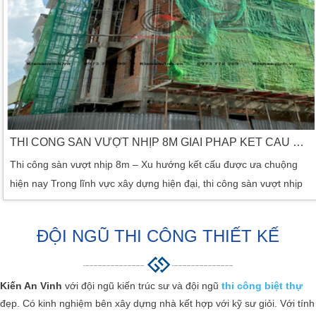
THI CÔNG SÀN VƯỢT NHỊP 8M GIẢI PHÁP KẾT CẤU HIỆN ĐẠI CHO KHÔNG GIAN RỘNG KHÔNG CỘT
Thi công sàn vượt nhịp 8m – Xu hướng kết cấu được ưa chuộng
hiện nay Trong lĩnh vực xây dựng hiện đại, thi công sàn vượt nhịp
8m đang trở thành giải pháp kết cấu được nhiều chủ đầu tư lựa
chọn. Với khả năng tạo ra không gian rộng lớn mà không cần nhiều
ĐỘI NGŨ THI CÔNG THIẾT KẾ
cột chống, phương pháp này giúp tối ưu diện tích sử dụng, tăng
tính thẩm mỹ và mang lại […]
Kiến An Vinh
với đội ngũ kiến trúc sư và đội ngũ
thi công biệt thự
đẹp. Có kinh nghiệm bên xây dựng nhà kết hợp với kỹ sư giỏi. Với tính