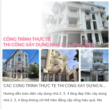
CÁC CÔNG TRÌNH THỰC TẾ THI CÔNG XÂY DỰNG NHÀ TẦNG ĐẸP
Hướng dẫn toàn diện xây dựng nhà 2, 3, 4 tầng đẹp Việc xây dựng
nhà 2, 3, 4 tầng không chỉ thể hiện đẳng cấp sống hiệu quả. Mà
còn giúp tối ưu hóa không gian một cách tối ưu. Trong bài viết này,