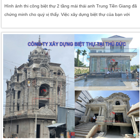
Hình ảnh thi công biệt thự 2 tầng mái thái anh Trung Tiền Giang đã
chứng minh cho quý vị thấy. Việc xây dựng biệt thự của bạn với
công trình thi công biệt thự 2 tầng mái thái. Trải nghiệm một trải
nghiệm tích cực. Hoàn toàn không lo lắng và được đảm bảo đầy
đủ. Chúng tôi Kiến An Vinh đã làm việc đó cho bạn. Chúng tôi trình
bày các giải pháp […]