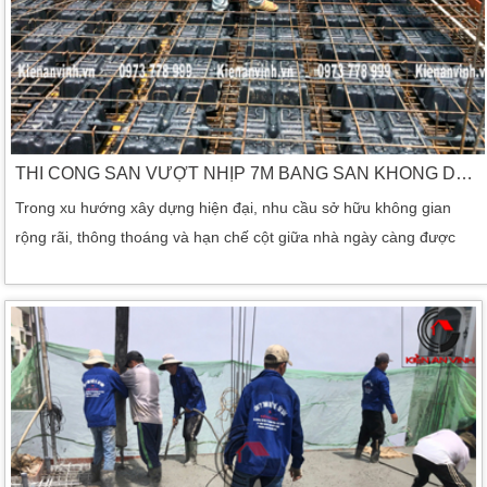
THI CÔNG SÀN VƯỢT NHỊP 7M BẰNG SÀN KHÔNG DẦM
Trong xu hướng xây dựng hiện đại, nhu cầu sở hữu không gian
rộng rãi, thông thoáng và hạn chế cột giữa nhà ngày càng được
nhiều gia chủ lựa chọn. Chính vì vậy, giải pháp thi công sàn vượt
nhịp 7m đang trở thành xu hướng nổi bật trong các công trình nhà
phố, biệt thự, văn phòng, showroom, nhà xưởng và công trình
thương mại. Sàn vượt nhịp là hệ kết cấu cho […]