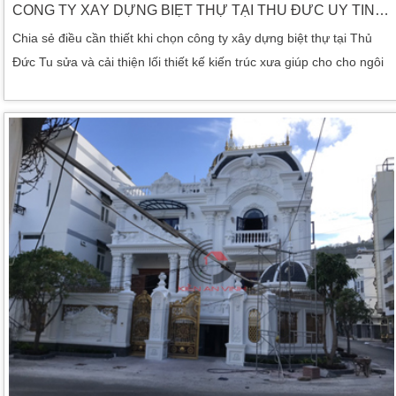
CÔNG TY XÂY DỰNG BIỆT THỰ TẠI THỦ ĐỨC UY TÍN (TPHCM)
Chia sẻ điều cần thiết khi chọn công ty xây dựng biệt thự tại Thủ
Đức Tu sửa và cải thiện lối thiết kế kiến trúc xưa giúp cho cho ngôi
nhà trở nên thời thượng hơn. Để công trình được thiết kế theo xu
thế, việc tìm một công ty xây dựng có chuyên môn là điều cần phải
làm. Ở khu vực trung tâm, công ty xây dựng biệt thự tại Thủ Đức
[…]