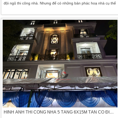
đội ngũ thi công nhà. Nhưng để có những bản phác hoạ nhà cụ thể
thì luôn đòi hỏi cao bởi đội ngũ kiến trúc sư. Chính vì thế mà kiến
trúc sư luôn là người phác hoạ lên ngôi nhà. Cũng như tính toán
mức độ xây dựng, đúng phong thuỷ. Bố trí ngoại thất cũng như nội
[…]
HÌNH ẢNH THI CÔNG NHÀ 5 TẦNG 6X15M TÂN CỔ ĐIỂN 2 MẶT TIỀN QUẬN 12