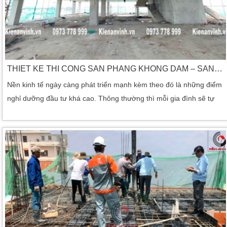
THIẾT KẾ THI CÔNG SÀN PHẲNG KHÔNG DẦM – SÀN VƯỢT NHIP TRONG KHÁCH SẠN
Nền kinh tế ngày càng phát triển mạnh kèm theo đó là những điểm
nghỉ dưỡng đầu tư khá cao. Thông thường thì mỗi gia đình sẽ tự
resrt lại cơ thể mình. Tạo một cảm giác thoải mái nhất. Về cuộc
sống cũng như cơ thể mình được khỏe. Do đó, khi đi nghỉ dưỡng
họ thường lựa chọn những nơi có không gian khác sạn thoải mái
nhất. Những ưu điểm cao mang […]