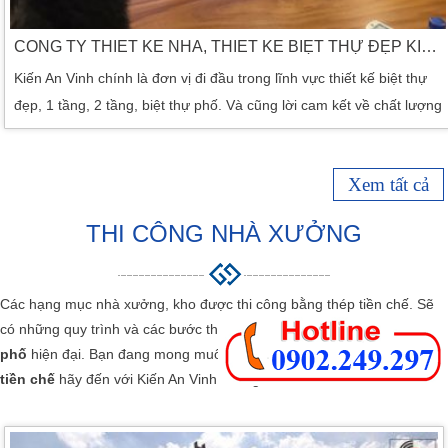
CÔNG TY THIẾT KẾ NHÀ, THIẾT KẾ BIỆT THỰ ĐẸP KIẾN AN VINH
Kiến An Vinh chính là đơn vị đi đầu trong lĩnh vực thiết kế biệt thự
đẹp, 1 tầng, 2 tầng, biệt thự phố. Và cũng lời cam kết về chất lượng
cũng như nét thẩm mỹ cho một môi trường sống xanh sạch bền
vững Với đội ngũ kiến trúc sư và đội ngũ thi công xây dựng nhà
Xem tất cả
kinh nghiệm kết hợp với kỹ sư trưởng năng động sáng tạo với
nhiều năm […]
THI CÔNG NHÀ XƯỞNG
Các hạng mục nhà xưởng, kho được thi công bằng thép tiền chế. Sẽ
có những quy trình và các bước thực hiện khác so với
thi công nhà
phố
hiện đại. Bạn đang mong muốn
thi công nhà xưởng bằng thép
tiền chế
hãy đến với Kiến An Vinh chúng tôi.