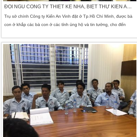
ĐỘI NGŨ CÔNG TY THIẾT KẾ NHÀ, BIỆT THỰ KIẾN AN VINH
Trụ sở chính Công ty Kiến An Vinh đặt ở Tp.Hồ Chí Minh, được bà
con ở khắp các bà con ở các tỉnh ủng hộ và tin tưởng, cho đến
ngày nay đội ngũ thiết kế đã và thiết kế xây dựng hàng trăm ngôi
nhà biệt thự Trụ sở chính Công ty Kiến An Vinh đặt ở Tp.Hồ Chí
Minh, được bà con ở khắp các bà con ở các tỉnh ủng hộ […]