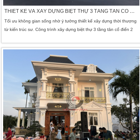
THIẾT KẾ VÀ XÂY DỰNG BIỆT THỰ 3 TẦNG TÂN CỔ ĐIỂN 2 MẶT TIỀN
Tối ưu không gian sống nhờ ý tưởng thiết kế xây dựng thời thượng
từ kiến trúc sư. Công trình xây dựng biệt thự 3 tầng tân cổ điển 2
mặt tiền đẹp bên dưới với nét đẹp thời thượng. Chính là một kiến
trúc được thi công dựa trên cơ sở bản thiết kế và xây dựng cùng
một đơn vị đó là Kiến An Vinh. Cùng xem qua những hình ảnh thiết
kế […]