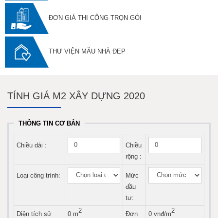
ĐƠN GIÁ THI CÔNG TRỌN GÓI
THƯ VIỆN MẪU NHÀ ĐẸP
TÍNH GIÁ M2 XÂY DỰNG 2020
THÔNG TIN CƠ BẢN
Chiều dài :
Chiều
rộng :
Loại công trình:
Mức
đầu
tư:
2
2
Diện tích sử
0
m
Đơn
0
vnđ/m