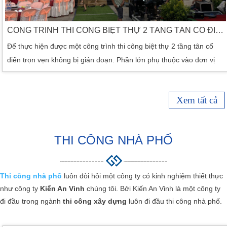
CÔNG TRÌNH THI CÔNG BIỆT THỰ 2 TẦNG TÂN CỔ ĐIỂN SÂN VƯỜN ĐẸP
Để thực hiện được một công trình thi công biệt thự 2 tầng tân cổ
điển trọn vẹn không bị gián đoạn. Phần lớn phụ thuộc vào đơn vị
nhận thầu là chủ yếu. Với các bước tính phải thật kỹ lưỡng về chia
diện tích đến việc dự toán chi phí đầu tư cho các chủ hộ có ý định
Xem tất cả
xây dựng. Để không bị gián đoạn trong suốt quá trình đầu tư xây
[…]
THI CÔNG NHÀ PHỐ
Thi công nhà phố
luôn đòi hỏi một công ty có kinh nghiệm thiết thực
như công ty
Kiến An Vinh
chúng tôi. Bởi Kiến An Vinh là một công ty
đi đầu trong ngành
thi công xây dựng
luôn đi đầu thi công nhà phố.