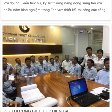
Với đội ngũ kiến trúc sư, kỹ sư trưởng năng động sáng tạo với
nhiều năm kinh nghiệm trong lĩnh vực thiết kế, thi công các công
trình dân dụng và công nghiệp, chúng tôi đã, đang và sẽ cố gắng
nỗ lực không ngừng để tạo ra những sản phẩm với chất lượng
cao nhất phục vụ quý khách hàng. Công ty TNHH Thiết Kế Xây
Dựng Kiến An Vinh cam kết về một môi […]
ĐỘI THI CÔNG BIỆT THỰ HIỆN ĐẠI