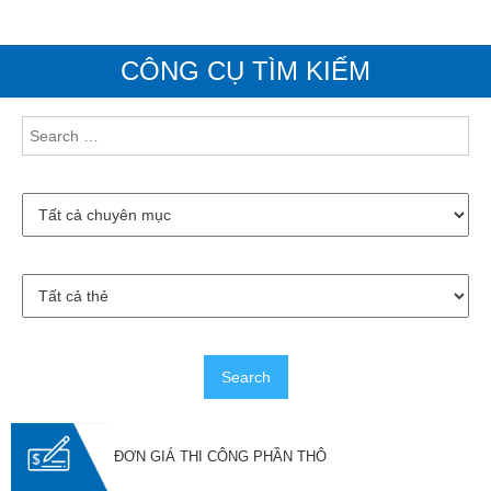
CÔNG CỤ TÌM KIẾM
ĐƠN GIÁ THI CÔNG PHẦN THÔ