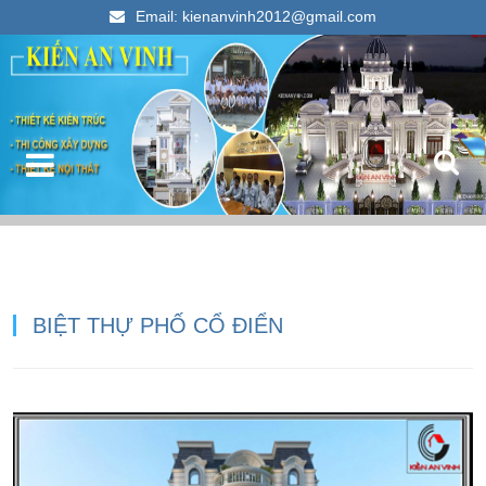
Email: kienanvinh2012@gmail.com
Kiến An Vinh
Thiết kế xây dựng nhà ống đẹp 2023
BIỆT THỰ PHỐ CỔ ĐIỂN