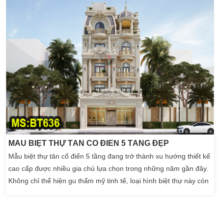
MẪU BIỆT THỰ TÂN CỔ ĐIỂN 5 TẦNG ĐẸP
Mẫu biệt thự tân cổ điển 5 tầng đang trở thành xu hướng thiết kế
cao cấp được nhiều gia chủ lựa chọn trong những năm gần đây.
Không chỉ thể hiện gu thẩm mỹ tinh tế, loại hình biệt thự này còn
khẳng định đẳng cấp và vị thế của chủ đầu tư. Trong bài viết này,
Kiến An Vinh sẽ giới thiệu đến bạn một công trình mẫu biệt thự
tân cổ điển […]