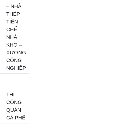
– NHÀ
THÉP
TIỀN
CHẾ –
NHÀ
KHO –
XƯỞNG
CÔNG
NGHIỆP
THI
CÔNG
QUÁN
CÀ PHÊ