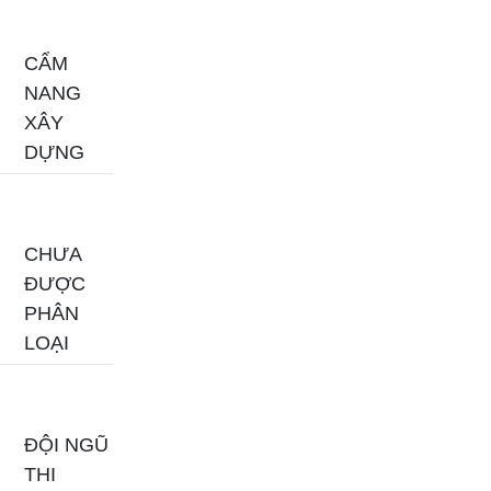
CẨM
NANG
XÂY
DỰNG
CHƯA
ĐƯỢC
PHÂN
LOẠI
ĐỘI NGŨ
THI