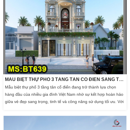
MẪU BIỆT THỰ PHỐ 3 TẦNG TÂN CỔ ĐIỂN SANG TRỌNG MÁI MANSARD
Mẫu biệt thự phố 3 tầng tân cổ điển đang trở thành lựa chọn
hàng đầu của nhiều gia đình Việt Nam nhờ sự kết hợp hoàn hảo
giữa vẻ đẹp sang trọng, tinh tế và công năng sử dụng tối ưu. Với
kiến trúc cân đối, hệ cột vững chắc, đường nét phào chỉ tinh xảo
cùng không gian sống tiện nghi, đây là mẫu nhà lý tưởng dành
cho những gia chủ yêu […]