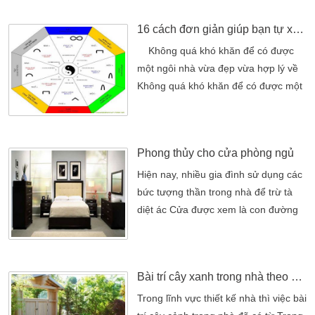
tuyết, giữ được nhiệt độ thích hợp
16 cách đơn giản giúp bạn tự xem phong thủy cho ngôi nhà
cho cơ thể. Những bức tường nhà Từ
khi loài người biết tìm nơi để xây nhà
Không quá khó khăn để có được
cho mình, những kiến trúc này đã gắn
một ngôi nhà vừa đẹp vừa hợp lý về
liền […]
Không quá khó khăn để có được một
ngôi nhà vừa đẹp vừa hợp lý về
phong thủy cả, chỉ cần bạn tuân theo
16 chỉ dẫn đơn giản dưới đây là hoàn
Phong thủy cho cửa phòng ngủ
toàn tự mình có thể xem phong thủy
ho ngôi nhàmình. Có thể bạn quan
Hiện nay, nhiều gia đình sử dụng các
tâm1. Đứngtrước cửa nhà, nhìn ra
bức tượng thần trong nhà để trừ tà
ngoài và xem […]
diệt ác Cửa được xem là con đường
thông dẫn khí nên sự cát, hung, họa
phúc của nó ảnh hưởng rất lớn tới
căn phòng. Khi thiết kế cửa phòng
Bài trí cây xanh trong nhà theo phong thủy
ngủ, bạn nên chú ý tránh gương
chiếu vào, để tượng thần đối diện…
Trong lĩnh vực thiết kế nhà thì việc bài