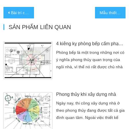
Bài trí cây xanh trong nhà theo phong thủy
Mẫu thiết kế nhà đẹp 3 tầng hiện đại phong cách 2017
SẢN PHẨM LIÊN QUAN
4 kiêng kỵ phòng bếp cấm phạm phải để không tiền mất tật mang
Phòng bếp là một trong những nơi có
ý nghĩa phong thủy quan trọng của
ngôi nhà, vì thế nó rất được chủ nhà
để tâm đến, thậm chí việc đặt bếp
nấu ở đâu cũng được tính toán rất kỹ.
Phòng bếp là một trong những nơi có
Phong thủy khi xây dựng nhà
ý nghĩa phong thủy quan trọng của
ngôi nhà, vì thế nó rất được chủ nhà
Ngày nay, thi công xây dựng nhà ở
để tâm đến, thậm chí việc đặt bếp
theo phong thủy đang được tất cả gia
nấu ở […]
đình quan tâm. Ngoài việc thiết kế
sao cho công năng hợp lý thì thuận