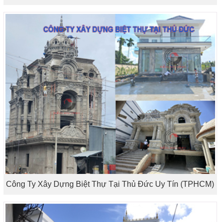
Công Ty Xây Dựng Biệt Thự Tại Thủ Đức Uy Tín (TPHCM)