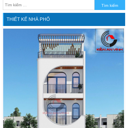
cấu tạo và vật liệu chủ yếu là kim loại
nên thuộc hành Kim. Các thiết bị này
đặt trong phòng khách, sinh hoạt
THIẾT KẾ NHÀ PHỐ
(thuộc Thổ), phòng làm việc (thuộc
Kim) sẽ phù hợp. Trong quá trình vận
[…]