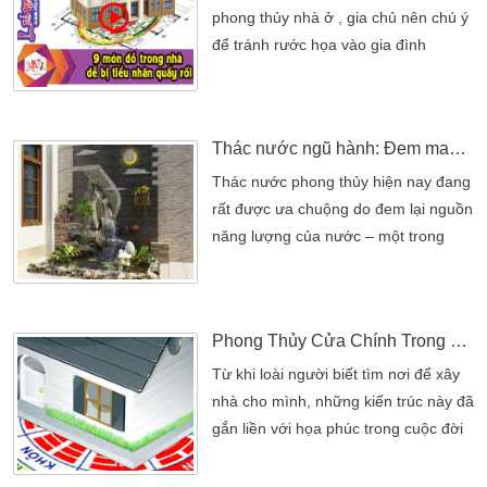
nội thất Klassy được sản xuất theo
phong thủy nhà ở , gia chủ nên chú ý
quy trình hiện đại, sử dụng gỗ công
để tránh rước họa vào gia đình
nghiệp Veneer, […]
1. Gương treo: dựng ở tường, ở cánh
cửa, ở vách,… là một dụng cụ khắc
chế mà các nhà phong thủy thường
Thác nước ngũ hành: Đem may mắn cho gia chủ
dùng để khắc chế ác khí hay đặt vào
vị trí sai lệch bất khả kháng làm thay
Thác nước phong thủy hiện nay đang
đổi vị trí. -Gương làm tăng cường khí
rất được ưa chuộng do đem lại nguồn
lực, điều chỉnh […]
năng lượng của nước – một trong
những Thác nước phong thủy hiện
nay đang rất được ưa chuộng do đem
lại nguồn năng lượng của nước – một
Phong Thủy Cửa Chính Trong Xây Dựng Nhà Ở
trong những yếu tố phong thủy mang
lại sự tốt lành, giàu có và thịnh vượng
Từ khi loài người biết tìm nơi để xây
cho gia chủ. Có rất nhiều vị trí đặt
nhà cho mình, những kiến trúc này đã
thác nước phong thủy như trong […]
gắn liền với họa phúc trong cuộc đời
của mỗi người.Chúng ta ở trong nhà
lấy đó là nơi che mưa gió , tránh băng