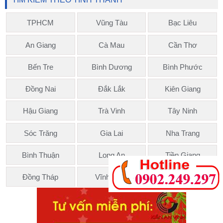
TPHCM
Vũng Tàu
Bạc Liêu
An Giang
Cà Mau
Cần Thơ
Bến Tre
Bình Dương
Bình Phước
Đồng Nai
Đắk Lắk
Kiên Giang
Hậu Giang
Trà Vinh
Tây Ninh
Sóc Trăng
Gia Lai
Nha Trang
Bình Thuận
Long An
Tiền Giang
Đồng Tháp
Vĩnh Long
Kiến An Vinh