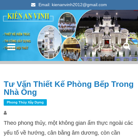
Email: kienanvinh2012@gmail.com
Kiến An Vinh
Thiết kế xây dựng nhà ống đẹp 2023
Điều hướng bài viết
Tư Vấn Thiết Kế Phòng Bếp Trong
T
Nhà Ống
k
c
Phong Thủy Xây Dựng
Theo phong thủy, một không gian ẩm thực ngoài các
yếu tố về hướng, cân bằng âm dương, còn cần