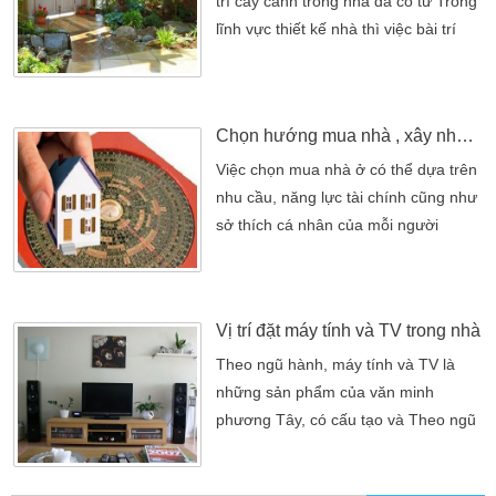
Gương trong phong thủy có nhiều
trí cây cảnh trong nhà đã có từ Trong
điều kiêng kỵ, vì thế bạn không nên
lĩnh vực thiết kế nhà thì việc bài trí
[…]
cây cảnh trong nhà đã có từ lâu đời.
Nó không chỉ làm đẹp khung cảnh
nhà cửa mà còn làm cho cuộc sống
Chọn hướng mua nhà , xây nhà cho 12 con giáp
dễ chịu, thoải mái hơn.Thời xưa, tuy
khoa học chưa phát triển nhưng bằng
Việc chọn mua nhà ở có thể dựa trên
linh cảm và trực giác, kết hợp với
nhu cầu, năng lực tài chính cũng như
quan sát và chiêm […]
sở thích cá nhân của mỗi người
nhưng cũng cần xem xét đến một vài
yếu tố tiềm tàng khác, ví dụ như
phong thủy, ngũ hành… Việc chọn
Vị trí đặt máy tính và TV trong nhà
mua nhà ở có thể dựa trên nhu cầu,
năng lực tài chính cũng như sở thích
Theo ngũ hành, máy tính và TV là
cá nhân của mỗi người nhưng cũng
những sản phẩm của văn minh
cần xem xét đến một […]
phương Tây, có cấu tạo và Theo ngũ
hành, máy tính và TV là những sản
phẩm của văn minh phương Tây, có