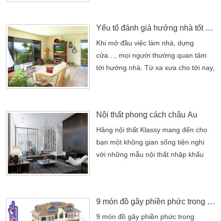
theo phong thủy cũng là yếu tố rất
quan trọng. Ngày nay, thi công xây
Yếu tố đánh giá hướng nhà tốt xấu
dựng nhà ở theo phong thủy đang
được tất cả gia đình quan tâm. Ngoài
Khi mở đầu việc làm nhà, dựng
việc thiết kế sao cho công năng hợp
cửa…, mọi người thường quan tâm
lý thì thuận theo phong thủy […]
tới hướng nhà. Từ xa xưa cho tới nay,
Khi mở đầu việc làm nhà, dựng
cửa…, mọi người thường quan tâm
tới hướng nhà. Từ xa xưa cho tới nay,
Nội thất phong cách châu Âu
cư dân Việt hiện đại vẫn gặp ít nhiều
khó khăn ngay từ bước khởi đầu,
Hãng nội thất Klassy mang đến cho
nhất là việc xem hướng. Có 4 tiêu chí
bạn một không gian sống tiện nghi
sau đây để đánh giá tốt […]
với những mẫu nội thất nhập khẩu
châu Hãng nội thất Klassy mang đến
cho bạn một không gian sống tiện
nghi với những mẫu nội thất nhập
9 món đồ gây phiền phức trong phong thủy nhà ở
khẩu châu Âu, Italy… cao cấp có kiểu
dáng độc đáo và tinh tế, Sản phẩm
9 món đồ gây phiền phức trong