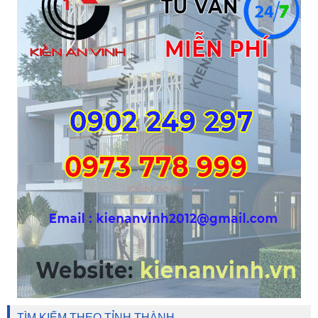
TÌM KIẾM THEO TỈNH THÀNH