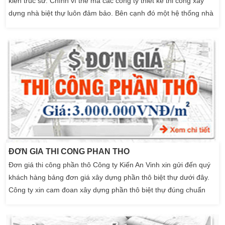
kiến trúc sư. Chính vì thế mà các công ty thiết kế thi công xây
dựng nhà biệt thự luôn đảm bảo. Bên cạnh đó một hệ thống nhà
đẹp được hình thành. Khi xây nhà lên luôn có 2 phân đoạn đó là
xây dựng thi công phần thô và xây dựng nhà hoàn thiện. Khi
bước đến ngôi […]
ĐƠN GIÁ THI CÔNG PHẦN THÔ
Đơn giá thi công phần thô Công ty Kiến An Vinh xin gửi đến quý
khách hàng bảng đơn giá xây dựng phần thô biệt thự dưới đây.
Công ty xin cam đoan xây dựng phần thô biệt thự đúng chuẩn
loại vật tư như đã nêu bên dưới. Thi công biệt thự nhanh đúng
tiến độ,với đội ngũ kỷ sư nhiều năm kinh nghiệm xây biệt thự.