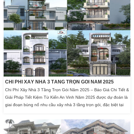
CHI PHÍ XÂY NHÀ 3 TẦNG TRỌN GÓI NĂM 2025
Chi Phí Xây Nhà 3 Tầng Trọn Gói Năm 2025 – Báo Giá Chi Tiết &
Giải Pháp Tiết Kiệm Từ Kiến An Vinh Năm 2025 được dự đoán là
giai đoạn bùng nổ nhu cầu xây nhà 3 tầng trọn gói, đặc biệt tại
các thành phố lớn như TP.HCM, Bình Dương, Đồng Nai… Bởi mô
hình nhà 3 tầng không chỉ đáp ứng tốt công năng sinh hoạt của
gia đình hiện đại […]