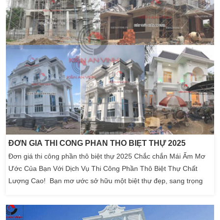
ĐƠN GIÁ THI CÔNG PHẦN THÔ BIỆT THỰ 2025
Đơn giá thi công phần thô biệt thự 2025 Chắc chắn Mái Ấm Mơ
Ước Của Bạn Với Dịch Vụ Thi Công Phần Thô Biệt Thự Chất
Lượng Cao! Bạn mơ ước sở hữu một biệt thự đẹp, sang trọng
và bền vững? Một không gian sống đầy đủ tiện nghi, hiện đại và
ấm cúng để cả gia đình cùng tận hưởng?. Hãy để công ty thiết
kế thi công nhà biệt thự Kiến […]