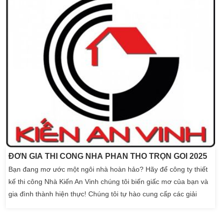
tiện lợi cho các thành viên […]
ĐƠN GIÁ THI CÔNG NHÀ PHẦN THÔ TRỌN GÓI 2025
Bạn đang mơ ước một ngôi nhà hoàn hảo? Hãy để công ty thiết
kế thi công Nhà Kiến An Vinh chúng tôi biến giấc mơ của bạn và
gia đình thành hiện thực! Chúng tôi tự hào cung cấp các giải
pháp xây dựng hoàn chỉnh, từ thiết kế, thi công đến hoàn thiện
ngoại nội thất. Với 15 năm kinh nghiệm xây dựng cùng đội ngũ