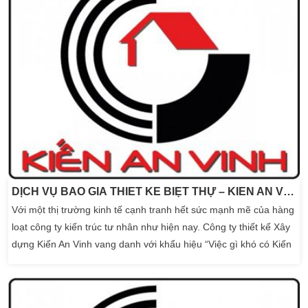
DỊCH VỤ BÁO GIÁ THIẾT KẾ BIỆT THỰ – KIẾN AN VINH
Với một thị trường kinh tế cạnh tranh hết sức mạnh mẽ của hàng
loạt công ty kiến trúc tư nhân như hiện nay. Công ty thiết kế Xây
dựng Kiến An Vinh vang danh với khẩu hiệu “Việc gì khó có Kiến
An Vinh” cùng với phương châm dịch vụ “Uy tín – Chất lượng –
Tiến độ nhanh – Gía thành hợp lý” sẽ gửi quý khách hàng Bảng
báo giá thiết kế […]