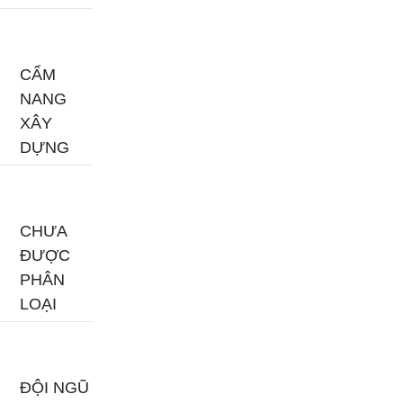
CẨM
NANG
XÂY
DỰNG
CHƯA
ĐƯỢC
PHÂN
LOẠI
ĐỘI NGŨ