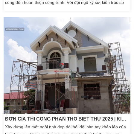
công đến hoàn thiện công trình. Với đội ngũ kỹ sư, kiến trúc sư
giàu kinh nghiệm, Kiến An Vinh cam kết mang đến cho khách
hàng những ngôi nhà đẹp, chất lượng và đúng tiến độ. Công ty
chú trọng vào việc sử dụng vật […]
ĐƠN GIÁ THI CÔNG PHẦN THÔ BIỆT THỰ 2025 | KIẾN AN VINH
Xây dựng lên một ngôi nhà đẹp đòi hỏi đôi bàn tay khéo léo của