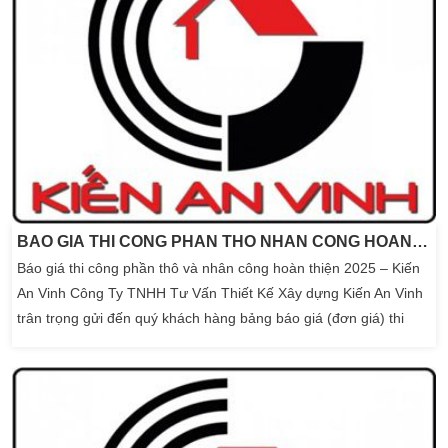
BÁO GIÁ THI CÔNG PHẦN THÔ NHÂN CÔNG HOÀN THIỆN 2025- KIẾN AN VINH
Báo giá thi công phần thô và nhân công hoàn thiện 2025 – Kiến
An Vinh Công Ty TNHH Tư Vấn Thiết Kế Xây dựng Kiến An Vinh
trân trọng gửi đến quý khách hàng bảng báo giá (đơn giá) thi
công xây dựng nhà phần thô áp dụng từ ngày 01/07/2021 Kiến
An Vinh chuyên tư vấn, thiết kế, thi công xây dựng mới nhà
ở, nhà phố, biệt thự, công trình dân dụng và công nghiệp. Sửa
chữa […]