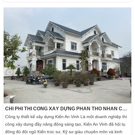
chúng tôi gửi đến bạn đọc bảng đơn giá thiết kế quán cafe mới
nhất 2024. Đơn giá thiết kế quán cafe chỉ từ 130.000đ / m2 cùng
đội ngũ kiến trúc sư Kiến An […]
CHI PHÍ THI CÔNG XÂY DỰNG PHẦN THÔ NHÂN CÔNG HOÀN THIỆN
Công ty thiết kế xây dựng Kiến An Vinh Là một doanh nghiệp thi
công xây dựng đầy năng động sáng tạo, Kiến An Vinh đã hội tụ
đông đủ đội ngũ Kiến trúc sư, Kỹ sư giàu chuyên môn và kinh