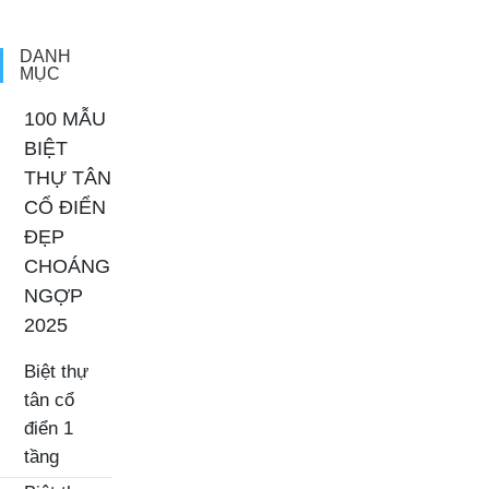
kỹ sư, kiến trúc sư tài năng. […]
DANH
MỤC
100 MẪU
BIỆT
THỰ TÂN
CỔ ĐIỂN
ĐẸP
CHOÁNG
NGỢP
2025
Biệt thự
tân cổ
điển 1
tầng