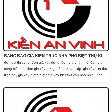
BẢNG BÁO GIÁ KIẾN TRÚC NHÀ PHỐ BIỆT THỰ KIẾN AN VINH
đơn giá thi công, đơn giá xây dựng, đơn giá phần thô, đơn giá thi
công biệt thự, đơn giá xây dựng biệt thự cao cấp, giá xây biệt thự
trọn gói, giá xây dựng biệt thự, xây biệt thự cần bao nhiêu tiền,
xay biet thu 2 tang gia bao nhieu, giá xây dựng biệt thự , báo giá
hoàn thiện nhà xây thô, giá xây dựng nhà phố, xây nhà trọn gói
tại […]