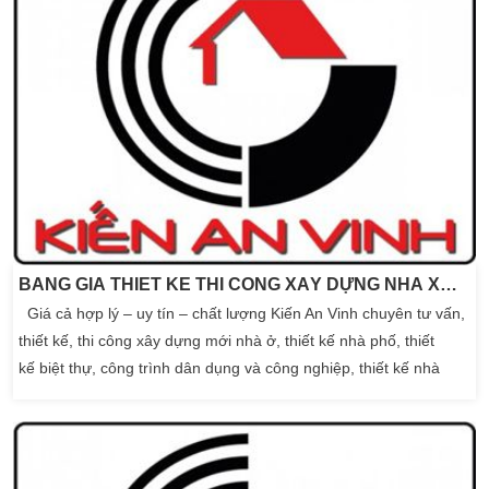
BẢNG GIÁ THIẾT KẾ THI CÔNG XÂY DỰNG NHÀ XƯỞNG – KIẾN AN VINH
Giá cả hợp lý – uy tín – chất lượng Kiến An Vinh chuyên tư vấn,
thiết kế, thi công xây dựng mới nhà ở, thiết kế nhà phố, thiết
kế biệt thự, công trình dân dụng và công nghiệp, thiết kế nhà
xưởng. Sửa chữa các hạng mục công trình nhà ở theo yêu
cầu. Thiết kế nội, ngoại thất công trình, cung cấp vật liệu. Xin
giấy phép xây nhà, thủ tục hoàn công đơn giản – nhanh chóng.
Với đội ngũ Kỹ sư […]