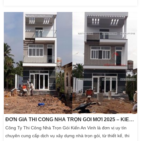
nghiệm, có tay nghề cao đầy tâm huyết trong lĩnh vực thi công
xây dựng, có Công nhân kỹ thuật lành nghề, kinh nghiệm nhiều
năm trong quản lý thi công xây dựng, […]
ĐƠN GIÁ THI CÔNG NHÀ TRỌN GÓI MỚI 2025 – KIẾN AN VINH
Công Ty Thi Công Nhà Trọn Gói Kiến An Vinh là đơn vị uy tín
chuyên cung cấp dịch vụ xây dựng nhà trọn gói, từ thiết kế, thi