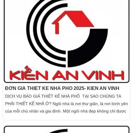
ĐƠN GIÁ THIẾT KẾ NHÀ PHỐ 2025- KIẾN AN VINH
DỊCH VỤ BÁO GIÁ THIẾT KẾ NHÀ PHỐ TẠI SAO CHÚNG TA
PHẢI THIẾT KẾ NHÀ Ở? Ngôi nhà là nơi thư giãn, là nơi bình yên
của mỗi chủ nhân và gia đình. Một ngôi nhà đẹp không chỉ được
thiết kế đẹp bởi bề ngoài ngoại thất và nội thất, nhìn vào là thấy
thích mà còn phải đảm bảo được công năng sử dụng thỏa mái,