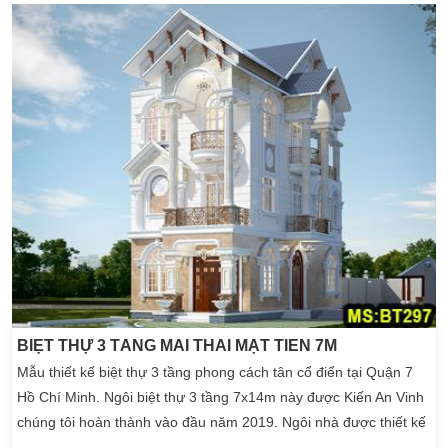
thiết kế biệt thự đẹp nhất tại công ty Kiến An Vinh . Chúng tôi
luôn cố gắng […]
BIỆT THỰ 3 TẦNG MÁI THÁI MẶT TIỀN 7M
Mẫu thiết kế biệt thự 3 tầng phong cách tân cổ điển tại Quận 7
Hồ Chí Minh. Ngôi biệt thự 3 tầng 7x14m này được Kiến An Vinh
chúng tôi hoàn thành vào đầu năm 2019. Ngôi nhà được thiết kế
với công năng sử dụng cho gia đình với hệ thiết kế tân cổ điển