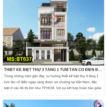
THIẾT KẾ BIỆT THỰ 3 TẦNG 1 TUM TÂN CỔ ĐIỂN ĐẸP
Trong những năm gần đây, xu hướng thiết kế biệt thự 3 tầng 1
tum tân cổ điển ngày càng được ưa chuộng tại Việt Nam, đặc
biệt ở các đô thị lớn như TP.HCM. Với sự kết hợp hoàn hảo giữa
nét đẹp cổ điển sang trọng và phong cách hiện đại tinh gọn, mẫu
biệt thự này không chỉ thể hiện đẳng cấp gia chủ mà còn tối ưu
công năng sử dụng. […]