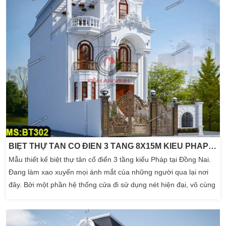
BIỆT THỰ TÂN CỔ ĐIỂN 3 TẦNG 8X15M KIỂU PHÁP TẠI ĐỒNG NAI
Mẫu thiết kế biệt thự tân cổ điển 3 tầng kiểu Pháp tại Đồng Nai.
Đang làm xao xuyến mọi ánh mắt của những người qua lại nơi
đây. Bởi một phần hệ thống cửa đi sử dụng nét hiện đại, vô cùng
nổi bật với cửa gỗ kính màu đỏ. Làm tô điểm thêm cho ngôi nhà
cũng như cung cấp diện tích 8x15m tối đa. Chính những yếu tố
đã tạo không gian […]