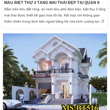
MẪU BIỆT THỰ 3 TẦNG MÁI THÁI ĐẸP TẠI QUẬN 9
Nằm trên khu đất rộng, an ninh khu phố đảm bảo, biệt thự 3 tầng
mái thái được thiết kế giao hòa tối đa. Kết hợp với không gian
thiên nhiên trong lành bên ngoài bằng hệ cửa kính cường lực. Ở
đây Kiến Trúc Sư Kiến An Vinh kết hợp với hệ trụ cột khỏe tạo
điểm nhấn cho cả không gian ngoại thất. Kết hợp phong cách tân
cổ điển yêu thích của […]