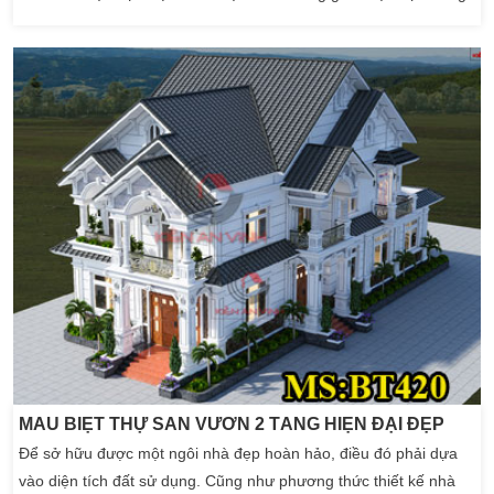
gây được nhiều thiện cảm từ các chủ đầu tư từ nông thôn đến
thành thị hiện nay. Biệt thự 2 tầng luôn mang trên mình hình thái
kiến trúc đậm chất Á Đông. Ngoài […]
MẪU BIỆT THỰ SÂN VƯỜN 2 TẦNG HIỆN ĐẠI ĐẸP
Để sở hữu được một ngôi nhà đẹp hoàn hảo, điều đó phải dựa
vào diện tích đất sử dụng. Cũng như phương thức thiết kế nhà