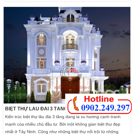
khỏe khoắn. Các nét tinh tế, căn biệt thự 3 tầng dù chỉ sở hữu
mặt tiền rộng […]
BIỆT THỰ LÂU ĐÀI 3 TẦNG ĐẸP Ở TÂY NINH
Kiến trúc biệt thự lâu đài 3 tầng đang là xu hướng cạnh tranh
mạnh của nhiều chủ đầu tư. Bởi một không gian biệt thự đẹp
nhất ở Tây Ninh. Cũng như những biệt thự nổi trội từ những