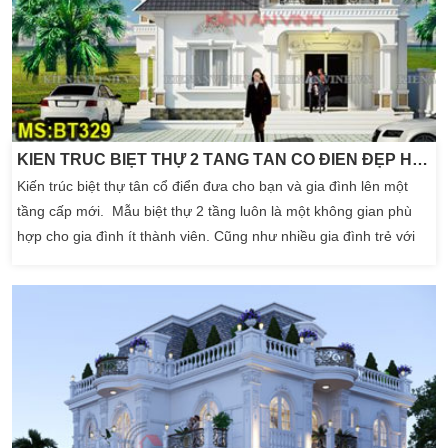
KIẾN TRÚC BIỆT THỰ 2 TẦNG TÂN CỔ ĐIỂN ĐẸP HIỆN NAY
Kiến trúc biệt thự tân cổ điển đưa cho bạn và gia đình lên một
tầng cấp mới. Mẫu biệt thự 2 tầng luôn là một không gian phù
hợp cho gia đình ít thành viên. Cũng như nhiều gia đình trẻ với
mong muốn một không gian hoàn hảo nhất. Biệt thự 2 tầng tạo
một nét đẹp riêng đưa kiến trúc ngôi nhà đẹp hơn. Bởi người ta
thường nói mẫu nhà đẹp […]