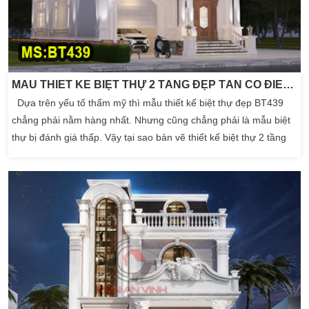
MẪU THIẾT KẾ BIỆT THỰ 2 TẦNG ĐẸP TÂN CỔ ĐIỂN 10X19M CÓ GARA
Dựa trên yếu tố thẩm mỹ thì mẫu thiết kế biệt thự đẹp BT439
chẳng phải nằm hàng nhất. Nhưng cũng chẳng phải là mẫu biệt
thự bị đánh giá thấp. Vậy tại sao bản vẽ thiết kế biệt thự 2 tầng
này lại là lựa chọn, là phương án cuối cùng của chủ đầu tư?
Cùng xem đến cuối bài để thấy được thế mạnh của bản vẽ biệt
thự đẹp 2 tầng […]