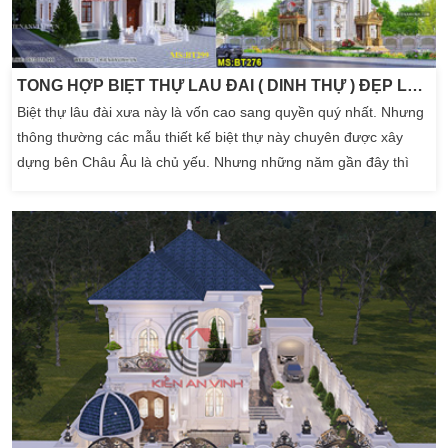
TỔNG HỢP BIỆT THỰ LÂU ĐÀI ( DINH THỰ ) ĐẸP LỖNG LẪY ĐẲNG CẤP NHẤT HIỆN NAY
Biệt thự lâu đài xưa này là vốn cao sang quyền quý nhất. Nhưng
thông thường các mẫu thiết kế biệt thự này chuyên được xây
dựng bên Châu Âu là chủ yếu. Nhưng những năm gần đây thì
các mẫu biệt thự lâu đâì ngày càng phát triển tại Việt Nam chúng
ta. Không gian biệt thự đẹp luôn đẩy mình đến một nét đẹp riêng
mà kiến trúc nào cũng hướng đến. Một […]