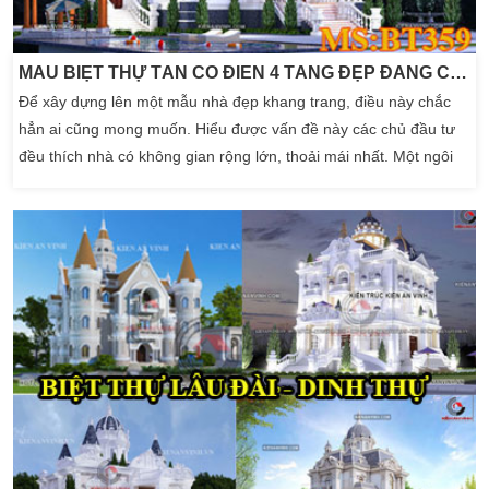
MẪU BIỆT THỰ TÂN CỔ ĐIỂN 4 TẦNG ĐẸP ĐẲNG CẤP KIỂU PHÁP
Để xây dựng lên một mẫu nhà đẹp khang trang, điều này chắc
hẳn ai cũng mong muốn. Hiểu được vấn đề này các chủ đầu tư
đều thích nhà có không gian rộng lớn, thoải mái nhất. Một ngôi
nhà với nhiều chi tiết hoa văn nhẹ nhàng uyển chuyển, màu sắc
đa khối thì chỉ có mẫu biệt thự tân cổ điển đẹp. Đưa không gian
đến hình thức đồ sộ, giúp chúng […]