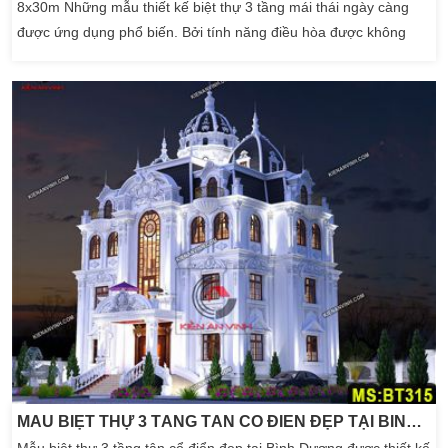
8x30m Những mẫu thiết kế biệt thự 3 tầng mái thái ngày càng
được ứng dụng phổ biến. Bởi tính năng điều hòa được không
gian bên trong tạo cảm giác dễ chịu. Đặc biệt vào các mùa nóng
như hiện nay, việc đầu tư một kiến trúc nhà biệt thự mái thái là
điều khá cần thiết. Bởi ngoài mang […]
MẪU BIỆT THỰ 3 TẦNG TÂN CỔ ĐIỂN ĐẸP TẠI BÌNH DƯƠNG