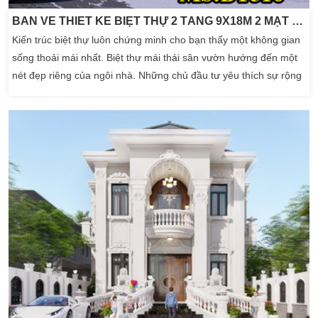
BẢN VẼ THIẾT KẾ BIỆT THỰ 2 TẦNG 9X18M 2 MẶT TIỀN MÁI THÁI SÂN VƯỜN CÓ GARA OTO
Kiến trúc biệt thự luôn chứng minh cho bạn thấy một không gian
sống thoải mái nhất. Biệt thự mái thái sân vườn hướng đến một
nét đẹp riêng của ngôi nhà. Những chủ đầu tư yêu thích sự rộng
rãi thì tương ứng với lô diện tích đất phải lớn. Cũng như gia đình
Anh Lợi trú tại Tiền Giang. Vốn dĩ gia đình đã sở hữu lô diện tích
đất 9x18m khá vuông […]