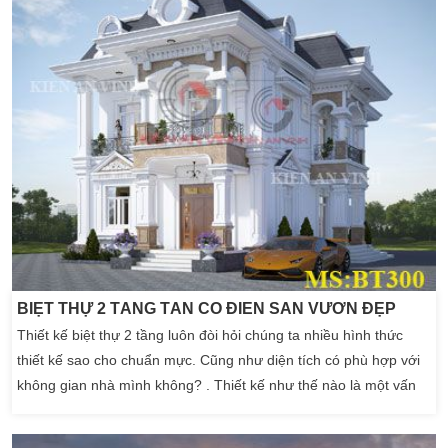
BIỆT THỰ 2 TẦNG TÂN CỔ ĐIỂN SÂN VƯỜN ĐẸP
Thiết kế biệt thự 2 tầng luôn đòi hỏi chúng ta nhiều hình thức
thiết kế sao cho chuẩn mực. Cũng như diện tích có phù hợp với
không gian nhà mình không? . Thiết kế như thế nào là một vấn
đề tất yếu. Luôn cần sự hỗ trợ của đội ngũ Kiến Trúc Sư Kiến An
Vinh. Điều này chứng tỏ Kiến Trúc Sư là người quan trọng nhất