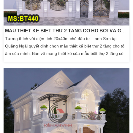
MẪU THIẾT KẾ BIỆT THỰ 2 TẦNG CÓ HỒ BƠI VÀ GARA 20X40M
Tương thích với diện tích 20x40m chủ đầu tư – anh Sơn tại
Quãng Ngãi quyết định chọn mẫu thiết kế biệt thự 2 tầng cho tổ
ấm của mình. Bản vẽ mang thiết kế của mẫu biệt thự 2 tầng có
hồ bơi và gara hiện đại, kết hợp kiến trúc tân cổ điển. Tất cả tạo
nên bản thiết kế biệt thự đẹp hoàn hảo và tiện nghi trong mắt
người xem và […]