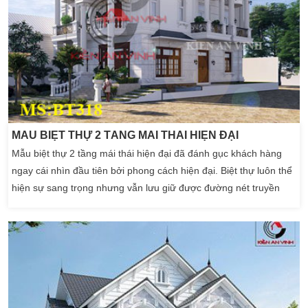
MẪU BIỆT THỰ 2 TẦNG MÁI THÁI HIỆN ĐẠI
Mẫu biệt thự 2 tầng mái thái hiện đại đã đánh gục khách hàng
ngay cái nhìn đầu tiên bởi phong cách hiện đại. Biệt thự luôn thể
hiện sự sang trọng nhưng vẫn lưu giữ được đường nét truyền
thống. Khi chúng ta nhìn từ xa đã thấy được các đường nét
vuông góc. Và từ đây cho chúng ta thấy sự chắc chắn cho nền
móng tường. Luôn xây dựng đảm bảo bền […]