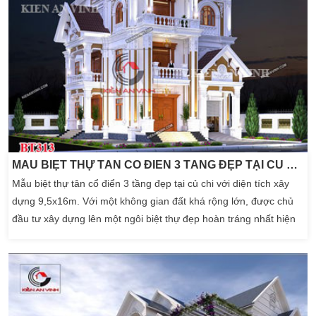
MẪU BIỆT THỰ TÂN CỔ ĐIỂN 3 TẦNG ĐẸP TẠI CỦ CHI
Mẫu biệt thự tân cổ điển 3 tầng đẹp tại củ chi với diện tích xây
dựng 9,5x16m. Với một không gian đất khá rộng lớn, được chủ
đầu tư xây dựng lên một ngôi biệt thự đẹp hoàn tráng nhất hiện
nay. Không gian biệt thự khá thoải mái để đưa đến một không
gian tuyệt vời. Cũng có thể nói biệt thự tân cổ điển luôn cho
chúng ta thấy mức độ phát […]