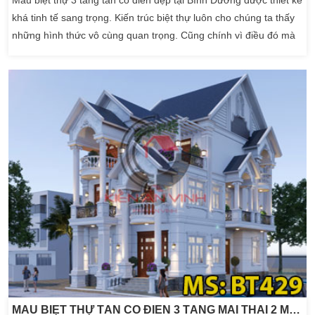
Mẫu biệt thự 3 tầng tân cổ điển đẹp tại Bình Dương được thiết kế
khá tinh tế sang trọng. Kiến trúc biệt thự luôn cho chúng ta thấy
những hình thức vô cùng quan trọng. Cũng chính vì điều đó mà
nhiều gia chủ đã hướng riêng cho mình những phong cách biệt
thự riêng. Trong đó có gia đình Anh Phương ở Bình Dương đã
cho chúng tôi thấy một phương án ngôi […]
MẪU BIỆT THỰ TÂN CỔ ĐIỂN 3 TẦNG MÁI THÁI 2 MẶT TIỀN