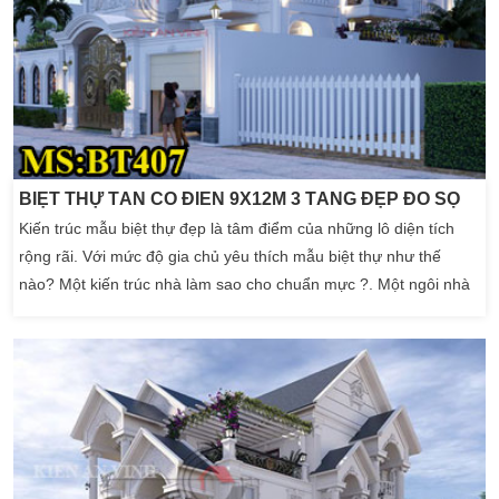
BIỆT THỰ TÂN CỔ ĐIỂN 9X12M 3 TẦNG ĐẸP ĐỒ SỘ
Kiến trúc mẫu biệt thự đẹp là tâm điểm của những lô diện tích
rộng rãi. Với mức độ gia chủ yêu thích mẫu biệt thự như thế
nào? Một kiến trúc nhà làm sao cho chuẩn mực ?. Một ngôi nhà
mà đầy đủ công năng nhất. Biệt thự tân cổ điển 9x12m 3 tầng
đẹp đồ sộ Chính những yếu tố đó mà gia đình chị Hoàng trú tại
Nha Trang. […]