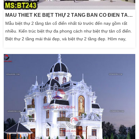
MẪU THIẾT KẾ BIỆT THỰ 2 TẦNG BÁN CỔ ĐIỂN TÂY NINH
Mẫu biệt thự 2 tầng tân cổ điển nhất từ trước đến nay gồm rất
nhiều. Kiến trúc biệt thự đa phong cách như biệt thự tân cổ điển.
Biệt thự 2 tầng mái thái đẹp, và biệt thự 2 tầng đẹp. Hôm nay,
Kiến An Vinh chúng tôi trân trọng gửi đến quý vị và các bạn
chiêm ngưỡng. Những mẫu biệt thự 2 tầng tân cổ điển dưới đây
có một số ảnh biệt […]