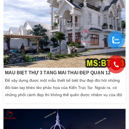
MẪU BIỆT THỰ 3 TẦNG MÁI THÁI ĐẸP QUẬN 12
Để xây dựng được một mẫu thiết kế biệt thự đẹp đòi hỏi những
đôi bàn tay khéo léo phác họa của Kiến Trúc Sư. Ngoài ra, có
những phối cảnh đẹp thì không thể quên được nhiệm vụ của đội
thi công xây dựng nhà đẹp. Nhờ những sự kết hợp của Kiến Trúc
Sư, Kỹ Sư, đội thợ mới xây dựng được mẫu nhà đẹp. Nhờ những
tiêu chí trên mà gia đình […]