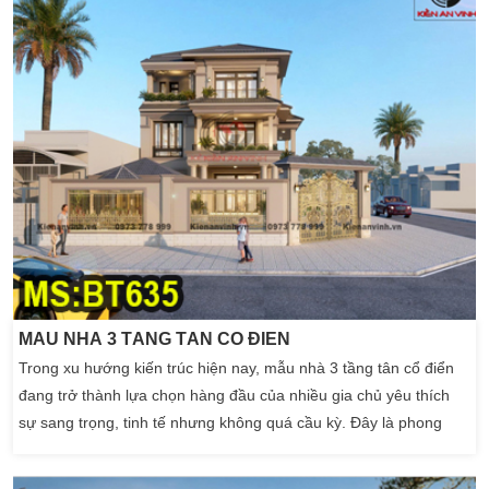
MẪU NHÀ 3 TẦNG TÂN CỔ ĐIỂN
Trong xu hướng kiến trúc hiện nay, mẫu nhà 3 tầng tân cổ điển
đang trở thành lựa chọn hàng đầu của nhiều gia chủ yêu thích
sự sang trọng, tinh tế nhưng không quá cầu kỳ. Đây là phong
cách kết hợp hoàn hảo giữa nét cổ điển quý phái và hơi thở hiện
đại, mang lại không gian sống đẳng cấp và tiện nghi. Nếu bạn