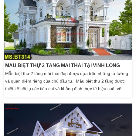
MẪU BIỆT THỰ 2 TẦNG MÁI THÁI TẠI VĨNH LONG
Mẫu biệt thự 2 tầng mái thái đẹp được dựa trên những tư tưởng
và quan điểm riêng của chủ đầu tư. Mẫu biệt thự 2 tầng được
thiết kế hội tụ các tiêu chí và khẳng định thực tế hiệu suất về
công năng đầy đủ. Cách bố trí và cách sử dụng của ngôi biệt thự
2 tầng mái thái phong cách hiện đại này là rất cao. Song song
với ngôi nhà […]