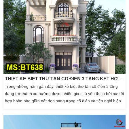
THIẾT KẾ BIỆT THỰ TÂN CỔ ĐIỂN 3 TẦNG KẾT HỢP HIỆN ĐẠI 2026
Trong những năm gần đây, thiết kế biệt thự tân cổ điển 3 tầng
đang trở thành xu hướng được nhiều gia chủ yêu thích bởi sự kết
hợp hoàn hảo giữa nét đẹp sang trọng cổ điển và tiện nghi hiện
đại. Mẫu biệt thự trong bộ sưu tập của Kiến An Vinh dưới đây
chính là minh chứng rõ nét cho sự giao thoa tinh tế đó, mang
đến không gian sống đẳng […]