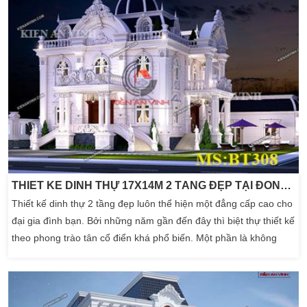
THIẾT KẾ DINH THỰ 17X14M 2 TẦNG ĐẸP TẠI ĐỒNG NAI
Thiết kế dinh thự 2 tầng đẹp luôn thể hiện một đẳng cấp cao cho
đại gia đình bạn. Bởi những năm gần đến đây thì biệt thự thiết kế
theo phong trào tân cổ điển khá phổ biến. Một phần là không
gian diện tích khá rộng nên thường biệt thự bán cổ điển là ưu
tiên đầu tiên của gia đình có kinh tế vững chắc. Tiếp theo la
những không gian sẽ […]