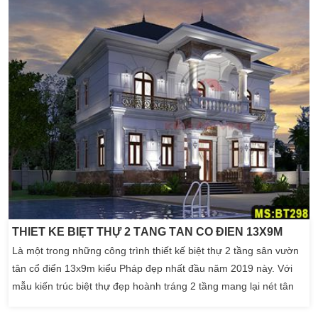
để phác thảo lên […]
THIẾT KẾ BIỆT THỰ 2 TẦNG TÂN CỔ ĐIỂN 13X9M
Là một trong những công trình thiết kế biệt thự 2 tầng sân vườn
tân cổ điển 13x9m kiểu Pháp đẹp nhất đầu năm 2019 này. Với
mẫu kiến trúc biệt thự đẹp hoành tráng 2 tầng mang lại nét tân
cổ điển cổ kính. Biệt thự 2 tầng này luôn là tâm điểm cho mọi loại