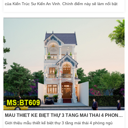
của Kiến Trúc Sư Kiến An Vinh. Chính điểm này sẽ làm nổi bật
lên ngôi nhà tương lai của gia đình bạn thêm đẹp hơn. Khi nền
kinh tế ngày càng phát triển, thì các chủ đầu tư có điều kiện kinh
tế tốt hơn. Luôn luôn […]
MẪU THIẾT KẾ BIỆT THỰ 3 TẦNG MÁI THÁI 4 PHÒNG NGỦ 8X30M
Giới thiệu mẫu thiết kế biệt thự 3 tầng mái thái 4 phòng ngủ