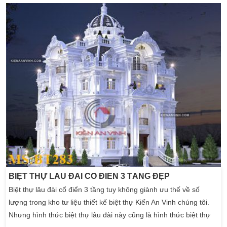
mẫu biệt thự này không chỉ đáp ứng nhu cầu sinh hoạt mà còn
thể hiện rõ đẳng cấp, […]
BIỆT THỰ LÂU ĐÀI CỔ ĐIỂN 3 TẦNG ĐẸP
Biệt thự lâu đài cổ điển 3 tầng tuy không giành ưu thế về số
lượng trong kho tư liệu thiết kế biệt thự Kiến An Vinh chúng tôi.
Nhưng hình thức biệt thự lâu đài này cũng là hình thức biệt thự