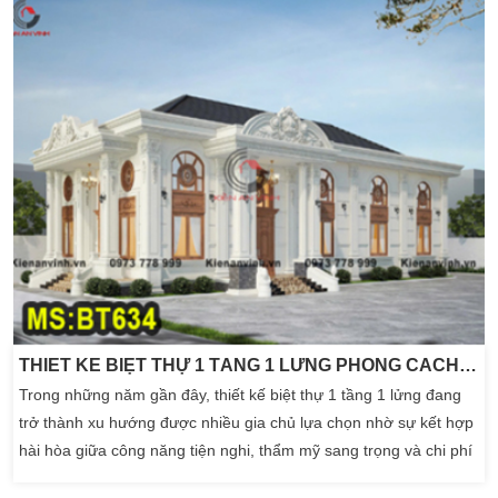
đang tìm kiếm một thiết kế nhà […]
THIẾT KẾ BIỆT THỰ 1 TẦNG 1 LỬNG PHONG CÁCH TÂN CỔ ĐIỂN ĐẲNG CẤP
Trong những năm gần đây, thiết kế biệt thự 1 tầng 1 lửng đang
trở thành xu hướng được nhiều gia chủ lựa chọn nhờ sự kết hợp
hài hòa giữa công năng tiện nghi, thẩm mỹ sang trọng và chi phí
xây dựng tối ưu. Đặc biệt, khi ứng dụng phong cách tân cổ điển,