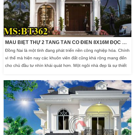
MẪU BIỆT THỰ 2 TẦNG TÂN CỔ ĐIỂN 8X16M ĐỘC ĐÁO TỪNG GÓC NHÌN
Đồng Nai là một tỉnh đang phát triển nền công nghiệp hóa. Chính
vì thế mà hiện nay các khuôn viên đất cũng khá rộng mang đến
cho chủ đầu tư nhìn khái quát hơn. Một ngôi nhà đẹp là sự thiết
kế chuẩn từ đôi bàn tay tài hoa của kiến trúc sư. Kèm theo ý
tưởng xây dựng của chủ đầu tư mang đến. Để hướng đến một
ngôi nhà đẹp hơn. Đa […]