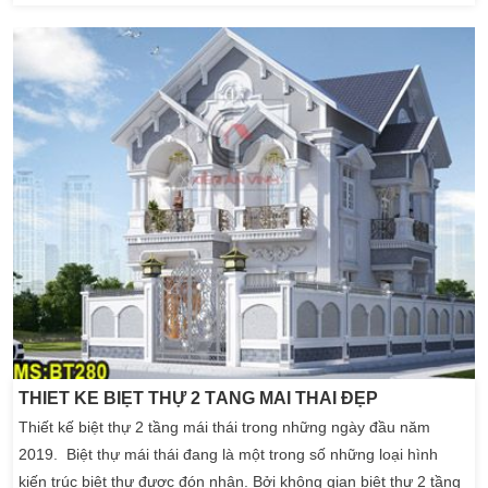
khá cao sang. Sau đây là biệt thự 3 tầng cổ điển của gia đình chị
Nhi ở Bình Dương. Biệt thự lâu đài đẹp là hình thức lấy cảm
hứng từ […]
THIẾT KẾ BIỆT THỰ 2 TẦNG MÁI THÁI ĐẸP
Thiết kế biệt thự 2 tầng mái thái trong những ngày đầu năm
2019. Biệt thự mái thái đang là một trong số những loại hình
kiến trúc biệt thự được đón nhận. Bởi không gian biệt thự 2 tầng