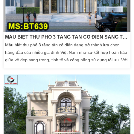
MẪU BIỆT THỰ PHỐ 3 TẦNG TÂN CỔ ĐIỂN SANG TRỌNG MÁI MANSARD
Mẫu biệt thự phố 3 tầng tân cổ điển đang trở thành lựa chọn
hàng đầu của nhiều gia đình Việt Nam nhờ sự kết hợp hoàn hảo
giữa vẻ đẹp sang trọng, tinh tế và công năng sử dụng tối ưu. Với
kiến trúc cân đối, hệ cột vững chắc, đường nét phào chỉ tinh xảo
cùng không gian sống tiện nghi, đây là mẫu nhà lý tưởng dành
cho những gia chủ yêu […]