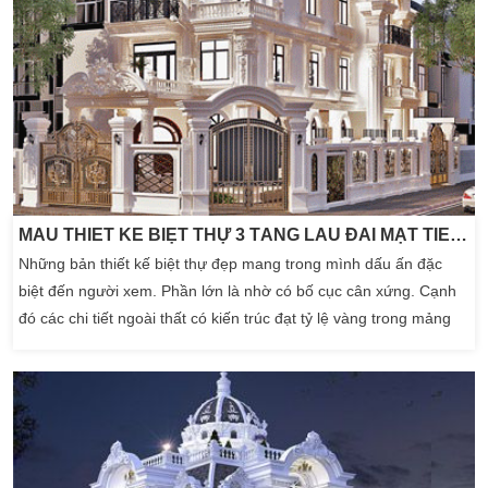
MẪU THIẾT KẾ BIỆT THỰ 3 TẦNG LÂU ĐÀI MẶT TIỀN CÓ HỒ BƠI – BT442
Những bản thiết kế biệt thự đẹp mang trong mình dấu ấn đặc
biệt đến người xem. Phần lớn là nhờ có bố cục cân xứng. Cạnh
đó các chi tiết ngoài thất có kiến trúc đạt tỷ lệ vàng trong mảng
thiết kế. Đặt biệt các mẫu biệt thự lâu đài, luôn mang trên mình
một nét đẹp hài hòa và tinh đế là yếu tố đi đầu. BT442 sẽ là một
mẫu thiết […]