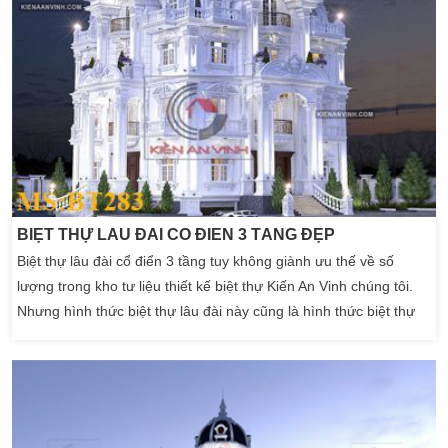
BIỆT THỰ LÂU ĐÀI CỔ ĐIỂN 3 TẦNG ĐẸP
Biệt thự lâu đài cổ điển 3 tầng tuy không giành ưu thế về số
lượng trong kho tư liệu thiết kế biệt thự Kiến An Vinh chúng tôi.
Nhưng hình thức biệt thự lâu đài này cũng là hình thức biệt thự
khá cao sang. Sau đây là biệt thự 3 tầng cổ điển của gia đình chị
Nhi ở Bình Dương. Biệt thự lâu đài đẹp là hình thức lấy cảm
hứng từ […]