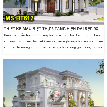
THIẾT KẾ MẪU BIỆT THỰ 3 TẦNG HIỆN ĐẠI ĐẸP 9X14M 5 PHÒNG NGỦ
Kiến trúc mẫu biệt thự 3 tầng hiện đại cho nhà đông người Tiêu
chí xây dựng hiện đại, tiết kiệm và tiện nghi luôn là điều mà nhiều
chủ đầu tư mong muốn. Để đáp ứng cho không gian sống với số
lượng thành viên từ 4 đến 7 người. BT610 này được thiết kế là
mẫu biệt thự 3 tầng hiện đại với diện tích 9x14m có 5 phòng ngủ
phù hợp cho […]