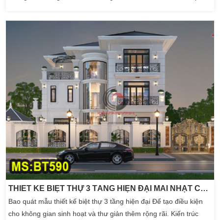
một trong những phong cách thời thượng, còn khẳng định được
vị thế của chủ nhà. BT594 mẫu thiết kế biệt thự 3 tầng kiểu Pháp
15x19m đáp ứng cho gia đình từ 4 […]
THIẾT KẾ BIỆT THỰ 3 TẦNG HIỆN ĐẠI MÁI NHẬT CÓ HỒ BƠI, SÂN VƯỜN
Bao quát mẫu thiết kế biệt thự 3 tầng hiện đại Để tạo điều kiện
cho không gian sinh hoạt và thư giản thêm rộng rãi. Kiến trúc