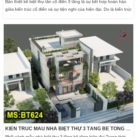
Bản thiết kế biệt thự tân cổ điển 3 tầng là sự kết hợp hoàn hảo
giữa kiến trúc cổ điển và sự tiện nghi của hiện đại. Do là kiến trúc
biệt thự bán cổ điển nên các chi tiết như đường nét hoa văn tinh
xảo, cột trụ vững chãi. Kết hợp cùng màu sắc trang nhã đã […]
KIẾN TRÚC MẪU NHÀ BIỆT THỰ 3 TẦNG BÊ TÔNG HIỆN ĐẠI CÓ BỂ BƠI
Phối cảnh mẫu nhà biệt thự 3 tầng bê tông hiện đại Trong thời