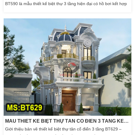
BT590 là mẫu thiết kế biệt thự 3 tầng hiện đại có hồ bơi kết hợp
sân vườn diện tích 24mx24m . Được thiết kế đáp ứng nhu cầu
sống cũng như tạo sự thoải mái và tận dụng tối đa diện tích cho
không gian sinh […]
MẪU THIẾT KẾ BIỆT THỰ TÂN CỔ ĐIỂN 3 TẦNG KÈM NỘI THẤT SANG TRỌNG
Giới thiệu bản vẽ thiết kế biệt thự tân cổ điển 3 tầng BT629 –