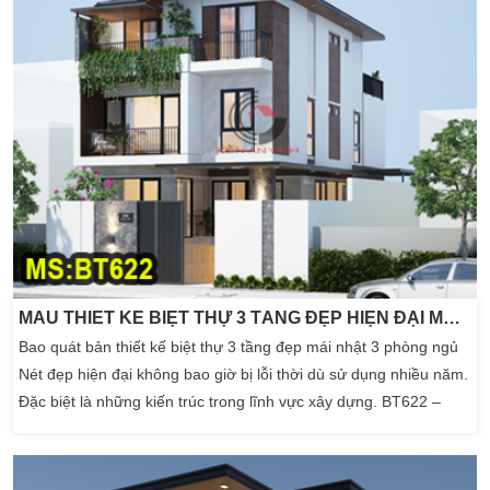
MẪU THIẾT KẾ BIỆT THỰ 3 TẦNG ĐẸP HIỆN ĐẠI MÁI NHẬT 10X14M
Bao quát bản thiết kế biệt thự 3 tầng đẹp mái nhật 3 phòng ngủ
Nét đẹp hiện đại không bao giờ bị lỗi thời dù sử dụng nhiều năm.
Đặc biệt là những kiến trúc trong lĩnh vực xây dựng. BT622 –
mẫu thiết kế biệt thự 3 tầng đẹp hiện đại mái nhật là lựa chọn
của nhiều chủa đầu tư. Nhờ phong cách thiết kế đơn giản, lại tiết
kiệm chi phí […]