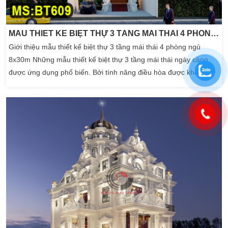
MẪU THIẾT KẾ BIỆT THỰ 3 TẦNG MÁI THÁI 4 PHÒNG NGỦ 8X30M
Giới thiệu mẫu thiết kế biệt thự 3 tầng mái thái 4 phòng ngủ
8x30m Những mẫu thiết kế biệt thự 3 tầng mái thái ngày càng
được ứng dụng phổ biến. Bởi tính năng điều hòa được không
gian bên trong tạo cảm giác dễ chịu. Đặc biệt vào các mùa nóng
như hiện nay, việc đầu tư một kiến trúc nhà biệt thự mái thái là
điều khá cần thiết. Bởi ngoài mang […]