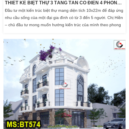
THIẾT KẾ BIỆT THỰ 3 TẦNG TÂN CỔ ĐIỂN 4 PHÒNG NGỦ DIỆN TÍCH 10X22M
Đầu tư một kiến trúc biệt thự mang diện tích 10x22m để đáp ứng
nhu cầu sống của một đại gia đình có từ 3 đến 5 người. Chị Hiền
– chủ đầu tư mong muốn hướng kiến trúc của mình theo phong
cách thiết kế biệt thự 3 tầng tân cổ điển. Với 4 phòng ngủ được
phân chia tỉ lệ hợp lý theo từng lứa tuổi. Cũng như sở thích của
từng đối […]