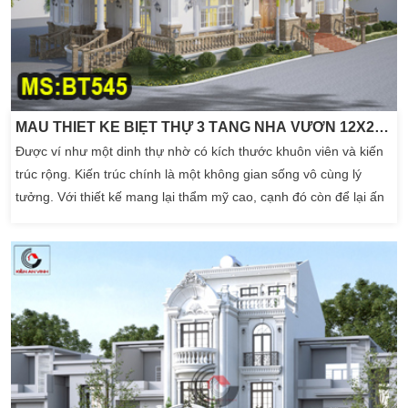
MẪU THIẾT KẾ BIỆT THỰ 3 TẦNG NHÀ VƯỜN 12X27M KIỂU TÂN CỔ ĐIỂN
Được ví như một dinh thự nhờ có kích thước khuôn viên và kiến
trúc rộng. Kiến trúc chính là một không gian sống vô cùng lý
tưởng. Với thiết kế mang lại thẩm mỹ cao, cạnh đó còn để lại ấn
tượng sâu sắc đến người xem. Hình thức thiết kế biệt thự 3 tầng
nhà vườn 12x27m mang mã BT545 là một trong số kiến trúc
đáng đầu tư hiện nay. Với một […]