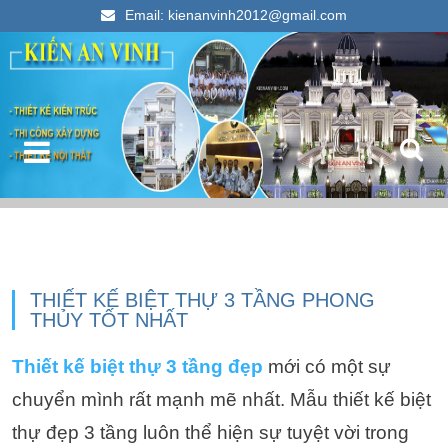
Email: kienanvinh2012@gmail.com
Kiến An Vinh
Thiết kế xây dựng nhà ống đẹp 2023
THIẾT KẾ BIỆT THỰ 3 TẦNG PHONG
THỦY TỐT NHẤT
Thiết kế biệt thự 3 tầng đẹp
mới có một sự
chuyển mình rất mạnh mẽ nhất. Mẫu thiết kế biệt
thự đẹp 3 tầng luôn thể hiện sự tuyệt vời trong