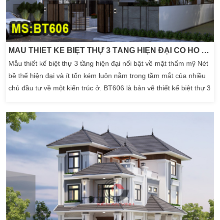
MẪU THIẾT KẾ BIỆT THỰ 3 TẦNG HIỆN ĐẠI CÓ HỒ BƠI, GARA15X20M
Mẫu thiết kế biệt thự 3 tầng hiện đại nổi bật về mặt thẩm mỹ Nét
bề thế hiện đại và ít tốn kém luôn nằm trong tầm mắt của nhiều
chủ đầu tư về một kiến trúc ở. BT606 là bản vẽ thiết kế biệt thự 3
tầng hiện đại có hồ bơi và gara để xe. Ngoài đáp ứng các yêu
cầu trên về chi phí, thẩm mỹ. Thì mẫu nhà biệt thự […]