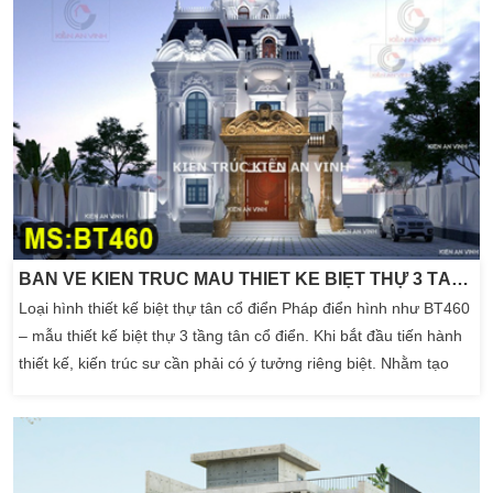
BẢN VẼ KIẾN TRÚC MẪU THIẾT KẾ BIỆT THỰ 3 TẦNG TÂN CỔ ĐIỂN 15X20M
Loại hình thiết kế biệt thự tân cổ điển Pháp điển hình như BT460
– mẫu thiết kế biệt thự 3 tầng tân cổ điển. Khi bắt đầu tiến hành
thiết kế, kiến trúc sư cần phải có ý tưởng riêng biệt. Nhằm tạo
nên một kiến trúc tổng thể độc đáo và khác biệt hoàn toàn so với
những công trình biệt thự bán cổ điển phổ thông. Để tạo điểm
nhấn cũng như […]