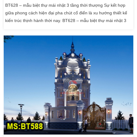
BT628 – mẫu biệt thự mái nhật 3 tầng thời thượng Sự kết hợp
giữa phong cách hiện đại pha chút cổ điển là xu hướng thiết kế
kiến trúc thịnh hành thời nay. BT628 – mẫu biệt thự mái nhật 3
tầng tân cổ điển dưới đây là một trong những bản thiết kế được
nhiều nhà đầu tư ưa chuộng. Hệ mái nhật kết hợp kiến trúc độc
đáo giúp nâng cao giá […]