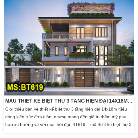
với sự tinh tế trong phối hợp […]
MẪU THIẾT KẾ BIỆT THỰ 3 TẦNG HIỆN ĐẠI 14X18M – 6 PHÒNG NGỦ
Giới thiệu bản vẽ thiết kế biệt thự 3 tầng hiện đại 14x18m Kiểu
dáng kiến trúc đơn giản, nhưng mang đến giá trị thẩm mỹ phù
hợp xu hướng và với mọi thời đại. BT619 – mã thiết kế biệt thự 3
tầng hiện đại với đường nét phòng khóang. Đem lại cho chủ đầu