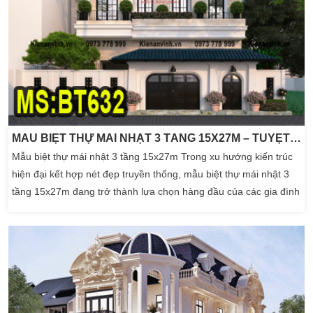
MẪU BIỆT THỰ MÁI NHẬT 3 TẦNG 15X27M – TUYỆT TÁC KIẾN TRÚC ĐẲNG CẤP
Mẫu biệt thự mái nhật 3 tầng 15x27m Trong xu hướng kiến trúc
hiện đại kết hợp nét đẹp truyền thống, mẫu biệt thự mái nhật 3
tầng 15x27m đang trở thành lựa chọn hàng đầu của các gia đình
thượng lưu tại Việt Nam. Với mặt tiền rộng rãi, tỷ lệ hài hòa và
không gian sống tiện nghi, mẫu biệt thự này không chỉ là nơi ở
mà còn là biểu tượng của […]