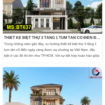
THIẾT KẾ BIỆT THỰ 3 TẦNG 1 TUM TÂN CỔ ĐIỂN ĐẸP
Trong những năm gần đây, xu hướng thiết kế biệt thự 3 tầng 1
tum tân cổ điển ngày càng được ưa chuộng tại Việt Nam, đặc
biệt ở các đô thị lớn như TP.HCM. Với sự kết hợp hoàn hảo giữa
nét đẹp cổ điển sang trọng và phong cách hiện đại tinh gọn, mẫu
biệt thự này không chỉ thể hiện đẳng cấp gia chủ mà còn tối ưu
công năng sử dụng. […]