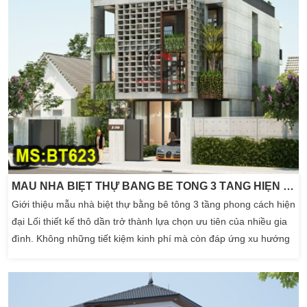
MẪU NHÀ BIỆT THỰ BẰNG BÊ TÔNG 3 TẦNG HIỆN ĐẠI 12X31M
Giới thiệu mẫu nhà biệt thự bằng bê tông 3 tầng phong cách hiện
đại Lối thiết kế thô dần trở thành lựa chọn ưu tiên của nhiều gia
đình. Không những tiết kiệm kinh phí mà còn đáp ứng xu hướng
tại thời điểm này và lẫn trong tương lai. BT623 – kiến trúc mẫu
nhà biệt thự bằng bê tông 3 tầng phong cách hiện đại đơn giản
nhưng tiện nghi. Công trình […]