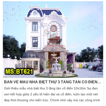
tư nhiều lợi ích về mỹ quan lẫn cải thiện không gian sống thêm
hoàn hảo hơn. Kiến trúc […]
BẢN VẼ MẪU NHÀ BIỆT THỰ 3 TẦNG TÂN CỔ ĐIỂN CÓ HỒ BƠI 10X16M
Giới thiệu mẫu nhà biệt thự 3 tầng tân cổ điển 10x16m Sự đan
xen kết hợp giữa 2 yếu tố hiện đại và cổ điển, luôn tạo một nét
đẹp thời thượng cho kiến trúc. Chính nhờ vậy mà các công trình
bán cổ điển ngày càng ứng dụng phổ biến hơn. BT621 – là bản