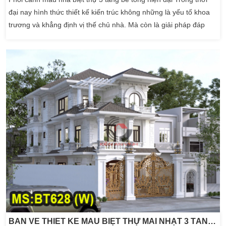
đại nay hình thức thiết kế kiến trúc không những là yếu tố khoa
trương và khẳng định vị thế chủ nhà. Mà còn là giải pháp đáp
ứng nhu cầu sử dụng thực tế cho các chủ đầu tư. Điển hình các
mẫu nhà biệt thự 3 tầng bê tông hiện đại đang dần trở thành lựa
chọn của nhiều […]
BẢN VẼ THIẾT KẾ MẪU BIỆT THỰ MÁI NHẬT 3 TẦNG TÂN CỔ ĐIỂN