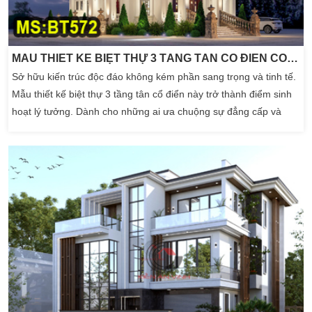
MẪU THIẾT KẾ BIỆT THỰ 3 TẦNG TÂN CỔ ĐIỂN CÓ SÂN VƯỜN 10X18M
Sở hữu kiến trúc độc đáo không kém phần sang trọng và tinh tế.
Mẫu thiết kế biệt thự 3 tầng tân cổ điển này trở thành điểm sinh
hoạt lý tưởng. Dành cho những ai ưa chuộng sự đẳng cấp và
phong cách sống thời thượng. Đồng thời cũng muốn tận hưởng
không gian xanh mát qua hệ sân vườn được bố trí bao bọc xung
quanh ngôi nhà. Để tạo nên sự kết […]