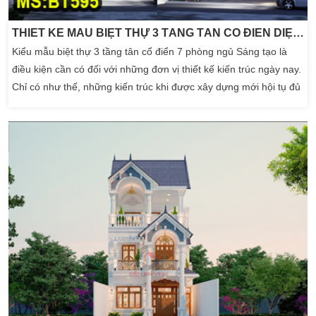
THIẾT KẾ MẪU BIỆT THỰ 3 TẦNG TÂN CỔ ĐIỂN DIỆN TÍCH 8X15M
Kiểu mẫu biệt thự 3 tầng tân cổ điển 7 phòng ngủ Sáng tạo là
điều kiện cần có đối với những đơn vị thiết kế kiến trúc ngày nay.
Chỉ có như thế, những kiến trúc khi được xây dựng mới hội tụ đủ
các yếu tố thời thượng, tiện nghi và thẩm mỹ. BT595 – mẫu biệt
thự 3 tầng tân cổ điển được thiết kế theo phong cách của sự hòa
hợp […]