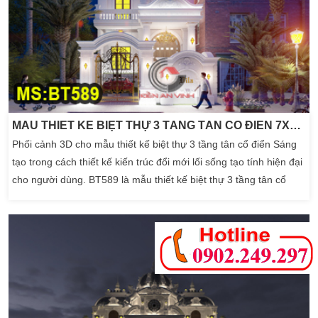
MẪU THIẾT KẾ BIỆT THỰ 3 TẦNG TÂN CỔ ĐIỂN 7X15M – KIỂU BIỆT THỰ PHỐ
Phối cảnh 3D cho mẫu thiết kế biệt thự 3 tầng tân cổ điển Sáng
tạo trong cách thiết kế kiến trúc đổi mới lối sống tạo tính hiện đại
cho người dùng. BT589 là mẫu thiết kế biệt thự 3 tầng tân cổ
điển 7x15m được quy vào dạng biệt thự phố. Diện tích không
quá lớn cũng không quá nhỏ. Nhưng vẫn đảm bảo được quá
trình sinh hoạt của các thành viên […]