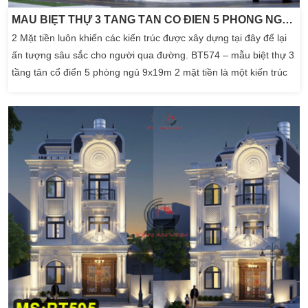
MẪU BIỆT THỰ 3 TẦNG TÂN CỔ ĐIỂN 5 PHÒNG NGỦ 9X19M 2 MẶT TIỀN
2 Mặt tiền luôn khiến các kiến trúc được xây dựng tại đây để lại
ấn tượng sâu sắc cho người qua đường. BT574 – mẫu biệt thự 3
tầng tân cổ điển 5 phòng ngủ 9x19m 2 mặt tiền là một kiến trúc
nhà biệt thự điển hình. Vị trí vác góc là địa điểm dễ dàng phô
trương nét đẹp của một kiến trúc. Ngoài ra nếu nói về kinh doanh
thì việc […]