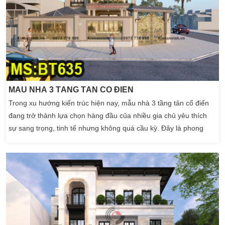
MẪU NHÀ 3 TẦNG TÂN CỔ ĐIỂN
Trong xu hướng kiến trúc hiện nay, mẫu nhà 3 tầng tân cổ điển
đang trở thành lựa chọn hàng đầu của nhiều gia chủ yêu thích
sự sang trọng, tinh tế nhưng không quá cầu kỳ. Đây là phong
cách kết hợp hoàn hảo giữa nét cổ điển quý phái và hơi thở hiện
đại, mang lại không gian sống đẳng cấp và tiện nghi. Nếu bạn
đang tìm kiếm một thiết kế nhà […]