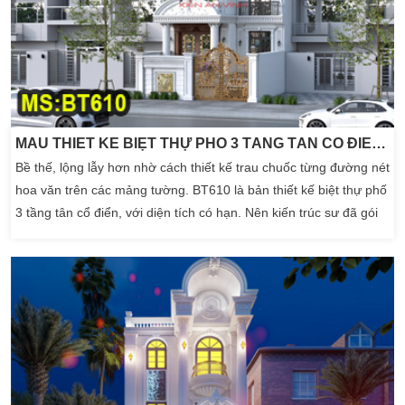
MẪU THIẾT KẾ BIỆT THỰ PHỐ 3 TẦNG TÂN CỔ ĐIỂN 4 PHÒNG NGỦ
Bề thế, lộng lẫy hơn nhờ cách thiết kế trau chuốc từng đường nét
hoa văn trên các mảng tường. BT610 là bản thiết kế biệt thự phố
3 tầng tân cổ điển, với diện tích có hạn. Nên kiến trúc sư đã gói
gọn không gian sống đáp ứng mọi tiện nghi vào trong một công
trình biệt thự phố này. Cùng tìm hiểu rõ hơn về kiến trúc sở hữu
sự sang trọng […]