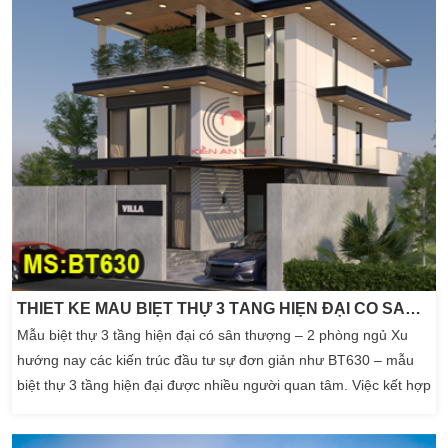
THIẾT KẾ MẪU BIỆT THỰ 3 TẦNG HIỆN ĐẠI CÓ SÂN THƯỢNG – BT630
Mẫu biệt thự 3 tầng hiện đại có sân thượng – 2 phòng ngủ Xu
hướng nay các kiến trúc đầu tư sự đơn giản như BT630 – mẫu
biệt thự 3 tầng hiện đại được nhiều người quan tâm. Việc kết hợp
có sân thượng cũng đang trở thành biểu tượng cho phong cách
sống đẳng cấp và thời thượng. Sự tối giản trong đường nét, cũng