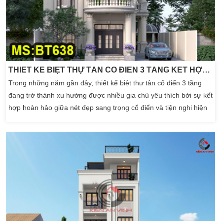
THIẾT KẾ BIỆT THỰ TÂN CỔ ĐIỂN 3 TẦNG KẾT HỢP HIỆN ĐẠI 2026
Trong những năm gần đây, thiết kế biệt thự tân cổ điển 3 tầng
đang trở thành xu hướng được nhiều gia chủ yêu thích bởi sự kết
hợp hoàn hảo giữa nét đẹp sang trọng cổ điển và tiện nghi hiện
đại. Mẫu biệt thự trong bộ sưu tập của Kiến An Vinh dưới đây
chính là minh chứng rõ nét cho sự giao thoa tinh tế đó, mang
đến không gian sống đẳng […]