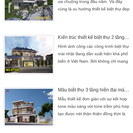
qua hình ảnh bản vẽ 3D. Với phối
ưa chuộng trong đầu năm. Và đây
cảnh là bản thiết kế biệt […]
cùng là xu hướng thiết kế biệt thự đẹp
trong năm 2019 . Đây là mẫu biệt thự
2 tầng kết hợp với kinh doanh quán
cafe khá hiệu đại. Đây là lựa chọn tốt
Kiến trúc thiết kế biệt thự 2 tầng mái nhật hiện đại đẹp
nhất cho quý khách, những người yêu
thích kinh doanh gần nhà. Cũng như
Hình ảnh công các công trình biệt thự
thể hiện sự mong muốn trải nghiệm
mái nhật đang dần xuất hiện khá phổ
với nghệ thuật […]
biến ở Việt Nam. Bởi không chỉ mang
tiện ích mà còn tạo nên thẩm mỹ độc
đáo hơn khi so với các công trình biệt
thự thường thấy trước đây. BT559 –
Mẫu biệt thự 3 tầng hiện đại mái bằng đẹp Bình Dương
một bản vẽ thể hiện quá trình thiết kế
biệt thự 2 tầng mái nhật đẹp. Được
Mẫu thiết kế đơn giản với sự kết hợp
thiết kế trên diện tích lớn nên biệt thự
tone màu sáng với tone trầm phù hợp
[…]
tạo được nét thân thiện đồng thời là
tông màu bền với thời gian. Căn biệt
thự tạo nét ấn tượng với thiết kế xen