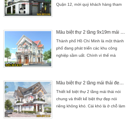
tầng nhà vườn mái […]
Quận 12, mời quý khách hàng tham
khảo qua hình ảnh 3D do Kiến Trúc
Sư Kiến An Vinh cung cấp Với diện
tích tổng gần 200 m2 , gia đình Anh
Mẫu biệt thự 2 tầng 9x19m mái thái chi phí 1 tỷ 900 triệu
Thiệp trú quán tại Quận 12, Tp. Hồ
Chí Minh đã đưa ra một số phương
Thành phố Hồ Chí Minh là một thành
án xây căn nhà làm tổ ấm sinh hoạt
phố đang phát triển các khu công
cho đại gia […]
nghiệp sầm uất. Chính vì thế mà
thành phố khá đông dân cư. Một
thành phố nhộn nhịp nhất. Song song
với câu nói thì đất chật người đông là
Mẫu biệt thự 2 tầng mái thái đẹp tại Kiên Giang
thế. Nhưng với một số gia đình họ đã
sinh song tại thành phố lâu, thì tương
Thiết kế biệt thự 2 tầng mái thái nói
đương với họ cũng sử dụng một
chung và thiết kế biệt thự đẹp nói
khuôn viên diện tích khá rộng. […]
riêng không khó. Cái khó là ở chỗ làm
thế nào để thiết kế một nhà biệt thự
đẹp . Mang phong cách riêng của
người sở hữu và thỏa mãn những