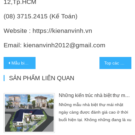
12,Tp.HCM
(08) 3715.2415 (Kế Toán)
Website : https://kienanvinh.vn
Email: kienanvinh2012@gmail.com
Mẫu biệt thự 2 tầng tân cổ điển kiểu Pháp sân vườn có hồ bơi
Top các mẫu biệt thự 2 tầng đẹp thiết kế hiện đại, tân cổ điển …
SẢN PHẨM LIÊN QUAN
Những kiến trúc nhà biệt thự mái Nhật đẹp có sân vườn, bể bơi
Những mẫu nhà biệt thự mái nhật
ngày càng được đánh giá cao ở thời
buổi hiện tại. Không những đang là xu
thế thiết kế mới của nhiều hộ gia đình
đang hướng đến. Mà còn là yếu tố