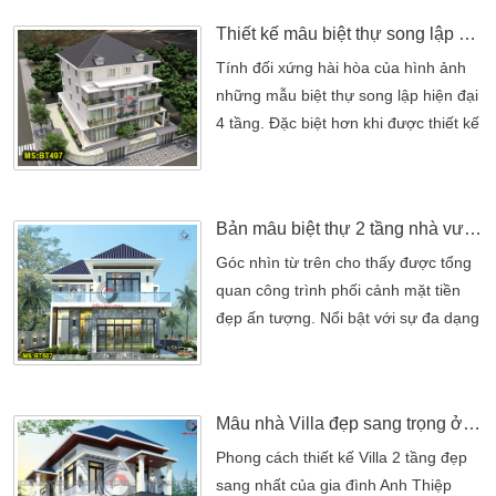
kẽ tone nâu đậm, nhạt đầy tính thẩm
Thiết kế mẫu biệt thự song lập hiện đại 4 tầng 2 mặt tiền đẹp
mỹ. Mẫu thiết kế đơn giản với sự kết
hợp tone màu sáng với tone trầm phù
Tính đối xứng hài hòa của hình ảnh
hợp tạo được nét thân thiện đồng thời
những mẫu biệt thự song lập hiện đại
[…]
4 tầng. Đặc biệt hơn khi được thiết kế
tiếp giáp với vị trí 2 mặt tiền đắt đỏ.
Được khá nhiều gia chủ hưởng ứng
đầu tư xây dựng. Bởi lợi ích khi đầu
Bản mẫu biệt thự 2 tầng nhà vườn mái nhật có hồ bơi hiện đại
tư với nhiều mặt tiện lợi hơn hẳn
những mẫu biệt thự thông thường. Do
Góc nhìn từ trên cho thấy được tổng
là kiến trúc hiện đại nên cái nhìn tổng
quan công trình phối cảnh mặt tiền
[…]
đẹp ấn tượng. Nổi bật với sự đa dạng
trong phong cách thiết kế từng đường
kẻ ngang dọc. Cũng như kiểu dáng
hình khối và lối bố trí phá cách mang
Mẫu nhà Villa đẹp sang trọng ở Quận 12
lại ấn tượng sâu sắc với người xem.
Về phần kiến trúc và tiểu cảnh. Góp
Phong cách thiết kế Villa 2 tầng đẹp
phần mang lại một mẫu biệt thự 2
sang nhất của gia đình Anh Thiệp