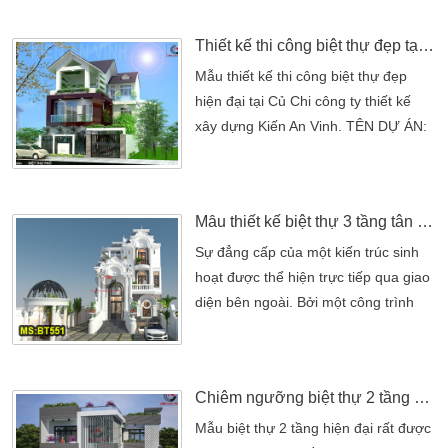
khiến các mẫu nhà biệt thự trở nên
Thiết kế thi công biệt thự đẹp tại Củ Chi
tiện nghi hơn khi ứng dụng vào thực
tiễn. Vừa mang lại tính thẩm mỹ cao
Mẫu thiết kế thi công biệt thự đẹp
vừa giúp tiết kiệm chi phí đầu tư một
hiện đại tại Củ Chi công ty thiết kế
cách đáng […]
xây dựng Kiến An Vinh. TÊN DỰ ÁN:
THIẾT KẾ THI CÔNG BIỆT THỰ ĐẸP
TẠI CỦ CHI– Địa chỉ: Củ Chi,
TpHCM– Thể loại: Thiết kế biệt thự–
Mẫu thiết kế biệt thự 3 tầng tân cổ điển cho gia đình 4-7 người
Số tầng: 1 trệt, 1 lầu– Chức năng:
Biệt thự sân vườn và nhà ở– Phong
Sự đẳng cấp của một kiến trúc sinh
cách thiết kế: hiện đạiTHIẾT KẾ THI
hoạt được thể hiện trực tiếp qua giao
CÔNG: CÔNG TY TNHH THIET KE
diện bên ngoài. Bởi một công trình
NHA KIẾN AN VINH. Với kinh […]
mang nét đẹp đồ sộ với nhiều điểm
nhấn được thiết kế thời thượng. Sẽ
dễ tạo ấn tượng đến người xem hơn
Chiêm ngưỡng biệt thự 2 tầng hiện đại kết hợp cafe
là những kiến trúc đơn giản. BT551
chính là một công trình được thể hiện
Mẫu biệt thự 2 tầng hiện đại rất được