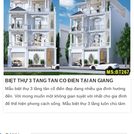
BIỆT THỰ 3 TẦNG TÂN CỔ ĐIỂN TẠI AN GIANG
Mẫu biệt thự 3 tầng tân cổ điển đẹp đang nhiều gia đình hướng
đến. Với mong muốn một không gian tuyệt vời nhất cho gia đình
để thể hiện phong cách sống. Mẫu biệt thự 3 tầng luôn chú tâm
đến những khoảnh khắc sống hiện đại cũng như sự thoải mái
nhất cho tất cả thành viên trong gia đình. Sở hữu một lô diện
tích khá hoàn hảo và vuông vắn, gia đình Anh Can tại […]