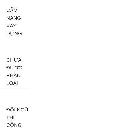
CẨM
NANG
XÂY
DỰNG
CHƯA
ĐƯỢC
PHÂN
LOẠI
ĐỘI NGŨ
THI
CÔNG