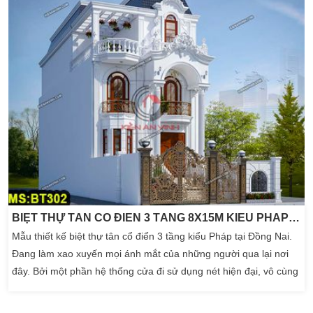
BIỆT THỰ TÂN CỔ ĐIỂN 3 TẦNG 8X15M KIỂU PHÁP TẠI ĐỒNG NAI
Mẫu thiết kế biệt thự tân cổ điển 3 tầng kiểu Pháp tại Đồng Nai.
Đang làm xao xuyến mọi ánh mắt của những người qua lại nơi
đây. Bởi một phần hệ thống cửa đi sử dụng nét hiện đại, vô cùng
nổi bật với cửa gỗ kính màu đỏ. Làm tô điểm thêm cho ngôi nhà
cũng như cung cấp diện tích 8x15m tối đa. Chính những yếu tố