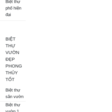
Biệt thự
phố hiện
đại
BIỆT
THỰ
VƯỜN
ĐẸP
PHONG
THỦY
TỐT
Biệt thự
sân vườn
Biệt thự
vườn 1