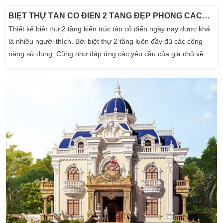
đã tạo không gian […]
BIỆT THỰ TÂN CỔ ĐIỂN 2 TẦNG ĐẸP PHONG CÁCH CHÂU ÂU
Thiết kế biệt thự 2 tầng kiến trúc tân cổ điển ngày nay được khá
là nhiều người thích. Bởi biệt thự 2 tầng luôn đầy đủ các công
năng sử dụng. Cũng như đáp ứng các yêu cầu của gia chủ về
không gian sinh hoạt. Biệt thự 2 tầng có nét đẹp thẫm mỹ cùng
thiết kế sân vườn tân cổ điển đặc sắc và sang trọng. Những ngôi
biệt thự tân cổ […]