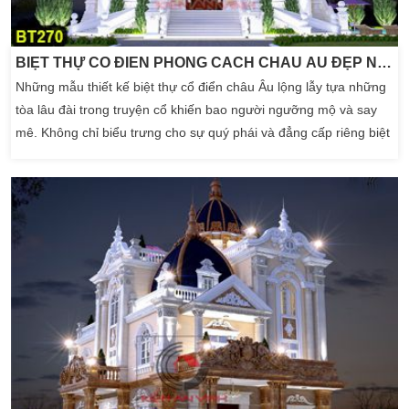
BIỆT THỰ CỔ ĐIỂN PHONG CÁCH CHÂU ÂU ĐẸP NHẤT
Những mẫu thiết kế biệt thự cổ điển châu Âu lộng lẫy tựa những
tòa lâu đài trong truyện cổ khiến bao người ngưỡng mộ và say
mê. Không chỉ biểu trưng cho sự quý phái và đẳng cấp riêng biệt
cho chủ đầu tư. Mà là những biệt thự này còn mang vẻ đẹp đi
cùng năm tháng. Biệt thự cổ điển luôn xứng đáng là phong cách
kiến trúc để các chủ đầu tư học […]