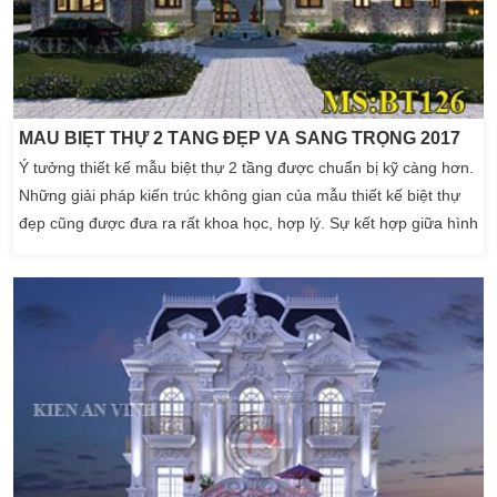
MẪU BIỆT THỰ 2 TẦNG ĐẸP VÀ SANG TRỌNG 2017
Ý tưởng thiết kế mẫu biệt thự 2 tầng được chuẩn bị kỹ càng hơn.
Những giải pháp kiến trúc không gian của mẫu thiết kế biệt thự
đẹp cũng được đưa ra rất khoa học, hợp lý. Sự kết hợp giữa hình
thái kiến trúc và hợp Phong thủy nhà đất. Góp phần tạo cho căn
biệt thự vẻ đẹp sang trọng. Căn biệt thự chính là mái ấm, nơi
hạnh phúc gia đình. Nơi thư […]