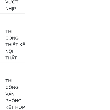
VƯỢT
NHỊP
THI
CÔNG
THIẾT KẾ
NỘI
THẤT
THI
CÔNG
VĂN
PHÒNG
KẾT HỢP