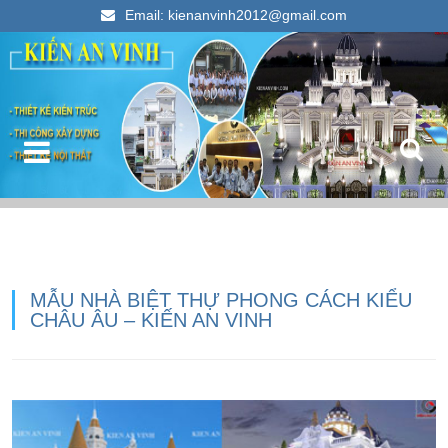
Email: kienanvinh2012@gmail.com
Kiến An Vinh
Thiết kế xây dựng nhà ống đẹp 2023
MẪU NHÀ BIỆT THỰ PHONG CÁCH KIỂU
CHÂU ÂU – KIẾN AN VINH