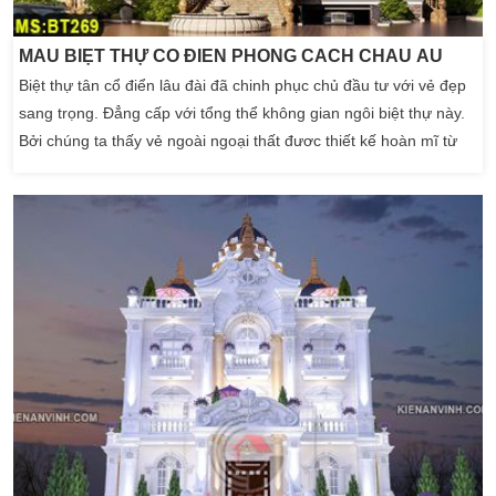
MẪU BIỆT THỰ CỔ ĐIỂN PHONG CÁCH CHÂU ÂU
Biệt thự tân cổ điển lâu đài đã chinh phục chủ đầu tư với vẻ đẹp
sang trọng. Đẳng cấp với tổng thể không gian ngôi biệt thự này.
Bởi chúng ta thấy vẻ ngoài ngoại thất đươc thiết kế hoàn mĩ từ
những chi tiết hoa văn phào chỉ nhỏ nhất. Không gian ngôi biệt
thự tân cổ điển đẹp đã nói rõ nét đẹp riêng đến tổng thể vẻ đẹp
của biệt thự kiểu […]