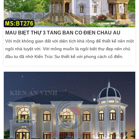
MẪU BIỆT THỰ 3 TẦNG BÁN CỔ ĐIỂN CHÂU ÂU
Với một không gian đất với diện tích khá rộng để thiết kế nên một
ngôi nhà tuyệt vời. Với mông muốn là ngôi biệt thự đẹp nên chủ
đầu tư đã nhờ Kiến Trúc Sư thiết kế với phong cách cổ điển.
Phong cách biệt thự tân cổ điển đẹp này thường mang đậm chất
kiến trúc châu âu. Do đó, đội ngũ thi công và Kiến Trúc Sư công
ty thiết kế biệt thự Kiến An […]