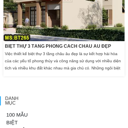
BIỆT THỰ 3 TẦNG PHONG CÁCH CHÂU ÂU ĐẸP
Việc thiết kế biệt thự 3 tầng châu âu đẹp là sự kết hợp hài hòa
của các yếu tố phong thủy và công năng sử dụng với nhiều diện
tích và nhiều khu đất khác nhau mà gia chủ có. Những ngôi biệt
thự đẹp do Kiến Trúc Sư Kiến An Vinh chúng tôi thiết kế luôn
được tính toán kĩ lưỡng để mang lại không gian sống tốt nhất
cho người sử dụng. Nhìn từ mặt tiền […]
DANH
MỤC
100 MẪU
BIỆT