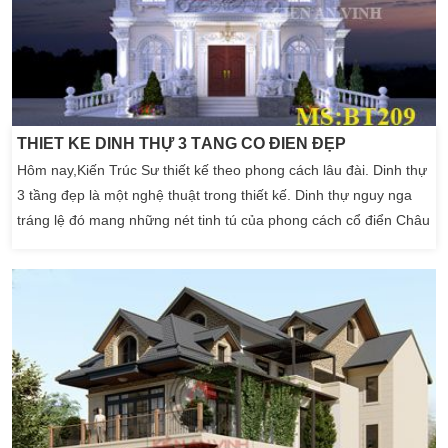
THIẾT KẾ DINH THỰ 3 TẦNG CỔ ĐIỂN ĐẸP
Hôm nay,Kiến Trúc Sư thiết kế theo phong cách lâu đài. Dinh thự
3 tầng đẹp là một nghệ thuật trong thiết kế. Dinh thự nguy nga
tráng lệ đó mang những nét tinh tú của phong cách cổ điển Châu
Âu. Tâm huyết của kiến trúc sư của Kiến Trúc Sư Kiến An Vinh.
Chắc chắn khi chiêm ngưỡng những hình ảnh của mẫu dinh thự
3 tầng tân cổ điển của gia đình Anh […]