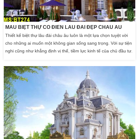
MẪU BIỆT THỰ CỔ ĐIỂN LÂU ĐÀI ĐẸP CHÂU ÂU
Thiết kế biệt thự lâu đài châu âu luôn là một lựa chọn tuyệt vời
cho những ai muốn một không gian sống sang trọng. Với sự tiện
nghi cũng như khẳng định vị thế, tiềm lực kinh tế của chủ đầu tư.
Kiến trúc biệt thự cổ điển sở hữu vẻ đẹp tuyệt mỹ nhất. Sở hữu
đẹp với những họa tiết hoa văn phù điêu đắp nổi một cách tinh tế
mà qua […]