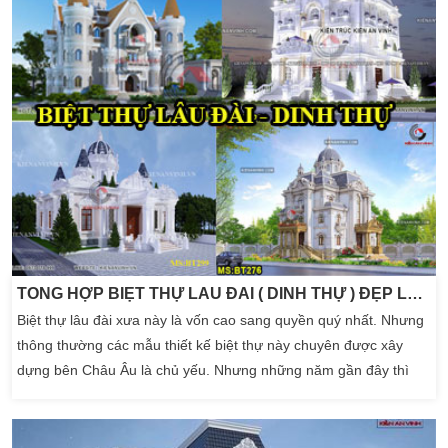
TỔNG HỢP BIỆT THỰ LÂU ĐÀI ( DINH THỰ ) ĐẸP LỖNG LẪY ĐẲNG CẤP NHẤT HIỆN NAY
Biệt thự lâu đài xưa này là vốn cao sang quyền quý nhất. Nhưng
thông thường các mẫu thiết kế biệt thự này chuyên được xây
dựng bên Châu Âu là chủ yếu. Nhưng những năm gần đây thì
các mẫu biệt thự lâu đâì ngày càng phát triển tại Việt Nam chúng
ta. Không gian biệt thự đẹp luôn đẩy mình đến một nét đẹp riêng
mà kiến trúc nào cũng hướng đến. Một […]