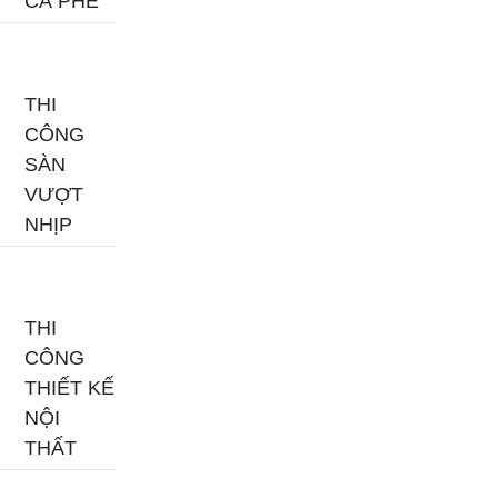
CÀ PHÊ
THI
CÔNG
SÀN
VƯỢT
NHỊP
THI
CÔNG
THIẾT KẾ
NỘI
THẤT