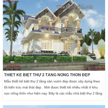
THIẾT KẾ BIỆT THỰ 2 TẦNG NÔNG THÔN ĐẸP
Mẫu thiết kế biệt thự 2 tầng sân vườn đẹp được xây dựng theo
lối kiến trúc mái thái đẹp . Mới được thiết kế nhiều nhất ở khu
vực nông thôn như hiện nay. Đây là các mẫu nhà biệt thự 2 tầng
mà chúng tôi giúp bạn có thể tham khảo và cùng gia đình tìm ra
mẫu nhà yêu thích nhất, phù hợp nhất với nhu cầu và điều kiện