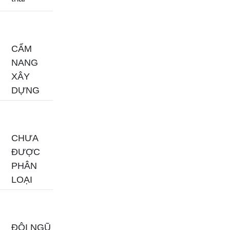
CẨM
NANG
XÂY
DỰNG
CHƯA
ĐƯỢC
PHÂN
LOẠI
ĐỘI NGŨ