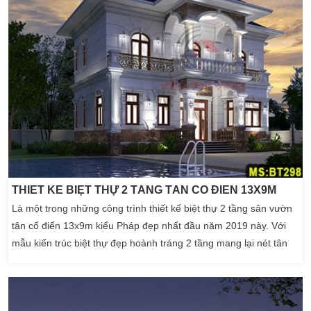
THIẾT KẾ BIỆT THỰ 2 TẦNG TÂN CỔ ĐIỂN 13X9M
Là một trong những công trình thiết kế biệt thự 2 tầng sân vườn
tân cổ điển 13x9m kiểu Pháp đẹp nhất đầu năm 2019 này. Với
mẫu kiến trúc biệt thự đẹp hoành tráng 2 tầng mang lại nét tân
cổ điển cổ kính. Biệt thự 2 tầng này luôn là tâm điểm cho mọi loại
thiết kế biệt thự đẹp nhất tại công ty Kiến An Vinh . Chúng tôi
luôn cố gắng […]