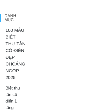
mini đẹp. Kiến trúc biệt thự khá tinh tế và toàn diện nhất của mọi
góc nhìn. Mẫu biệt thự mini đẹp […]
DANH
MỤC
100 MẪU
BIỆT
THỰ TÂN
CỔ ĐIỂN
ĐẸP
CHOÁNG
NGỢP
2025
Biệt thự
tân cổ
điển 1
tầng