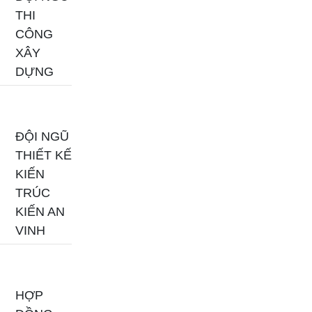
THI
CÔNG
XÂY
DỰNG
ĐỘI NGŨ
THIẾT KẾ
KIẾN
TRÚC
KIẾN AN
VINH
HỢP