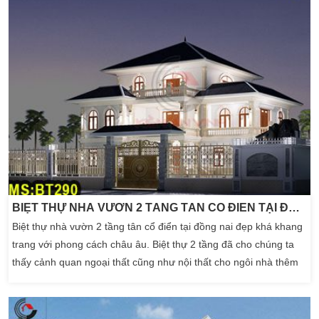
BIỆT THỰ NHÀ VƯỜN 2 TẦNG TÂN CỔ ĐIỂN TẠI ĐỒNG NAI
Biệt thự nhà vườn 2 tầng tân cổ điển tại đồng nai đẹp khá khang
trang với phong cách châu âu. Biệt thự 2 tầng đã cho chúng ta
thấy cảnh quan ngoại thất cũng như nội thất cho ngôi nhà thêm
khang trang. Một cảnh quan biệt thự luôn hướng đến một cuộc
sống hạnh phúc hơn. Biệt thự 2 tầng đẹp được nhiều gia đình có
kinh tế khá giả để một phần […]