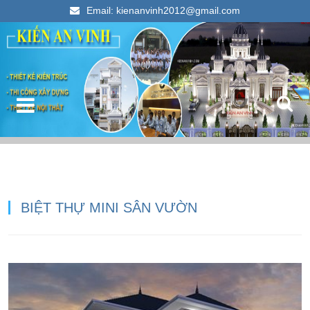
Email: kienanvinh2012@gmail.com
Kiến An Vinh
Thiết kế xây dựng nhà ống đẹp 2023
BIỆT THỰ MINI SÂN VƯỜN