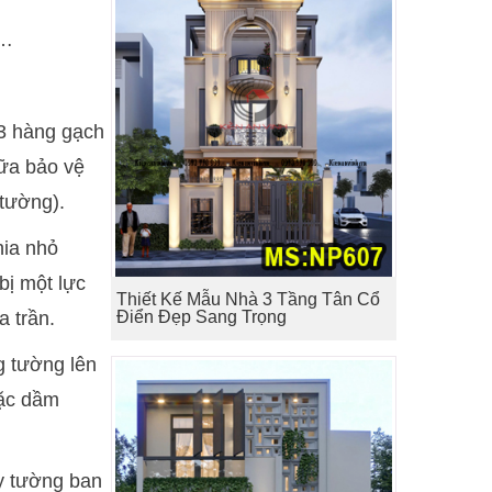
,…
 3 hàng gạch
vữa bảo vệ
tường).
hia nhỏ
 bị một lực
Thiết Kế Mẫu Nhà 3 Tầng Tân Cổ
Điển Đẹp Sang Trọng
a trần.
g tường lên
oặc dầm
ây tường ban