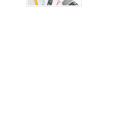
lành cho gia chủ. Đôi khi p
được coi là sự mê tín của 
Quốc Khi sửa chữa nhà ở, đ
sửa nhà cũ cấp 4 thì gia c
qua và […]