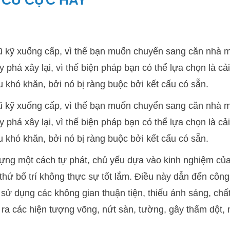
 CŨ CỰC HAY
ũ kỹ xuống cấp, vì thế bạn muốn chuyển sang căn nhà 
phá xây lại, vì thế biện pháp bạn có thể lựa chọn là cải
u khó khăn, bởi nó bị ràng buộc bởi kết cấu có sẵn.
ũ kỹ xuống cấp, vì thế bạn muốn chuyển sang căn nhà 
phá xây lại, vì thế biện pháp bạn có thể lựa chọn là cải
u khó khăn, bởi nó bị ràng buộc bởi kết cấu có sẵn.
dựng một cách tự phát, chủ yếu dựa vào kinh nghiệm củ
ọi thứ bố trí không thực sự tốt lắm. Điều này dẫn đến côn
 sử dụng các không gian thuận tiện, thiếu ánh sáng, chấ
y ra các hiện tượng võng, nứt sàn, tường, gây thấm dột