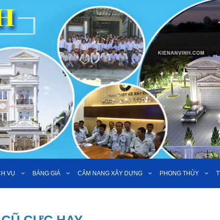
CH VỤ
BẢNG GIÁ
CẨM NANG XÂY DỰNG
PHONG THỦY
T