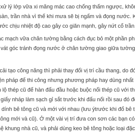
 xử lý lớp vữa xi măng mác cao chống thấm ngược, khô
sàn, trần nhà vì thế khi mưa sẽ bị ngấm và đọng nước. K
 nước chịu nhiệt độ cao gây co giãn mạnh, gây nứt cổ trần
 các mạch vữa chân tường bằng cách đục bỏ một phần phí
y vát góc tránh đọng nước ở chân tường giao giữa tường
ải tạo công năng thì phải thay đổi vị trí cầu thang, do đ
iện pháp để thi công nhưng phương pháp hay dùng nhất 
lộ thép cũ để hàn đấu đầu hoặc buộc nối thép cũ với th
 giấy nháp làm sạch gỉ sắt trước khi đấu nối rồi sau đó đ
nh bê tông cũ và mới với nhau (lưu ýtrước khi đổ bê 
 tông mới và cũ). Ở một vài vị trí đưa con sơn các bạn c
hệ khung nhà cũ, và phải dùng keo bê tông hoặc loại đặ