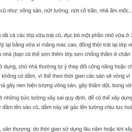
 cũ như: võng sàn, nứt tường, nứt cổ trần, nhà ẩm mốc
 tất cả các lớp vữa trát cũ, đục bỏ một phần nhỏ vữa ở
ử lý lại bằng vữa xi măng mác cao, đồng thời trát lại lớp 
n nhà (bạn có thể sơn thêm lớp sơn chống thấm ở chân 
sử dụng, chủ nhà thường tự ý thay đổi công năng hoặc c
rí không có dầm, vì thế theo thời gian các sàn sẽ vòng vì
nhà gây nen hiện tượng võng sàn, gây thấm dột, bong vữ
dỡ những bức tường xây sai quy định, để có thể xây dựn
y dầm lên sàn cũ, dầm này sẽ gác lên tường chịu lực h
g, sân thượng: do thời gian sử dụng lâu năm hoặc khi x