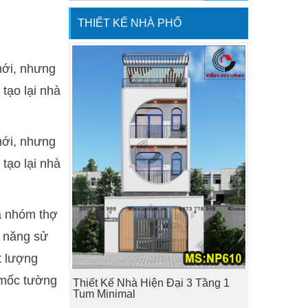
THIẾT KẾ NHÀ PHỐ
mới, nhưng
 tạo lại nhà
mới, nhưng
 tạo lại nhà
a nhóm thợ
g năng sử
t lượng
, mốc tường
Thiết Kế Nhà Hiện Đại 3 Tầng 1
Tum Minimal