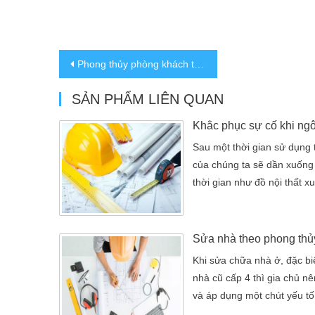
Phong thủy phòng khách trong sửa nhà
SẢN PHẨM LIÊN QUAN
Sau một thời gian sử dụng 
của chúng ta sẽ dần xuống
thời gian như đồ nội thất x
phần thân, khung kết cấu 
chính vì thế mà giải pháp 
cũng như khắc phục là điều 
Sau một thời gian sử dụng 
Khi sửa chữa nhà ở, đặc biệ
của chúng ta sẽ dần xuống
nhà cũ cấp 4 thì gia chủ n
thời gian như đồ nội thất x
và áp dụng một chút yếu tố
phần thân, […]
để có thể mang đến may m