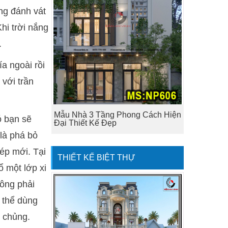
ng đánh vát
hi trời nắng
.
a ngoài rồi
 với trần
Mẫu Nhà 3 Tầng Phong Cách Hiện
ó bạn sẽ
Đại Thiết Kế Đẹp
là phá bỏ
ép mới. Tại
THIẾT KẾ BIỆT THỰ
ổ một lớp xi
tông phải
ó thể dùng
c chủng.