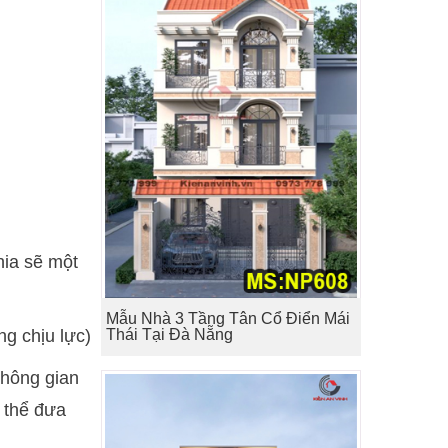
hia sẽ một
Mẫu Nhà 3 Tầng Tân Cổ Điển Mái
ng chịu lực)
Thái Tại Đà Nẵng
không gian
ó thể đưa