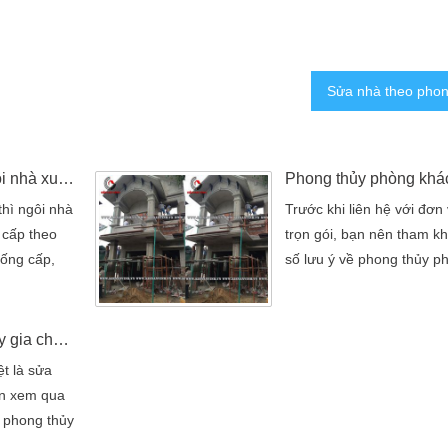
Khắc phục sự cố khi ngôi nhà xuống cấp
thì ngôi nhà
Trước khi liên hệ với đơn
 cấp theo
trọn gói, bạn nên tham k
uống cấp,
số lưu ý về phong thủy p
xuống cấp,
được chúng tôi sưu tầm v
phòng ngừa
nhằm giúp cho khách hàn
cần thiết.
dàng lên kế hoạch sửa nh
Sửa nhà theo phong thủy gia chủ phát tài
thì ngôi nhà
muốn của mình nhưng vẫ
t là sửa
 cấp theo
phong thủy. Trước khi liên
ên xem qua
uống cấp,
sửa nhà trọn gói, bạn nê
 phong thủy
qua […]
ắn và an