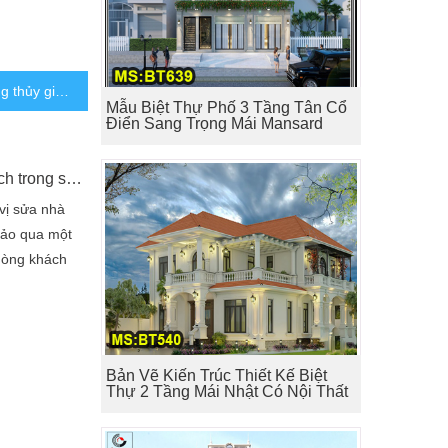
Sửa nhà theo phong thủy gia chủ phát tài
Mẫu Biệt Thự Phố 3 Tầng Tân Cổ
Điển Sang Trọng Mái Mansard
Phong thủy phòng khách trong sửa nhà
 vị sửa nhà
hảo qua một
hòng khách
à biên soạn
g có thể dễ
à theo ý
n phù hợp với
Bản Vẽ Kiến Trúc Thiết Kế Biệt
 hệ với đơn vị
Thự 2 Tầng Mái Nhật Có Nội Thất
n tham khảo