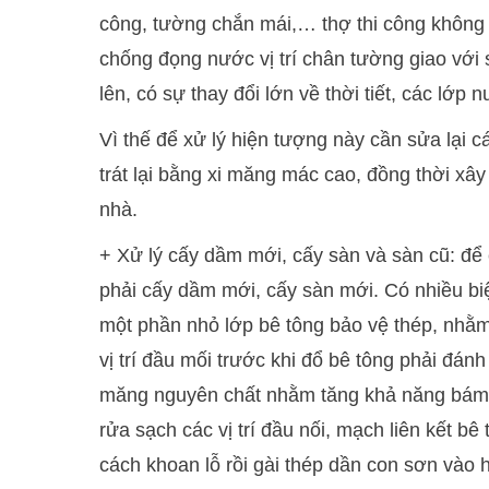
công, tường chắn mái,… thợ thi công không
chống đọng nước vị trí chân tường giao với 
lên, có sự thay đổi lớn về thời tiết, các lớp
Vì thế để xử lý hiện tượng này cần sửa lại
trát lại bằng xi măng mác cao, đồng thời xâ
nhà.
+ Xử lý cấy dầm mới, cấy sàn và sàn cũ: để c
phải cấy dầm mới, cấy sàn mới. Có nhiều b
một phần nhỏ lớp bê tông bảo vệ thép, nhằm 
vị trí đầu mối trước khi đổ bê tông phải đánh
măng nguyên chất nhằm tăng khả năng bám dí
rửa sạch các vị trí đầu nối, mạch liên kết bê
cách khoan lỗ rồi gài thép dần con sơn vào 