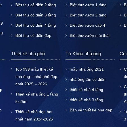
t
Biệt thự cổ điển 2 tầng
Biệt thự vườn 1 tầng
B
Biệt thự cổ điển 3 tầng
Biệt thự vườn 2 tầng
B
ng
Biệt thự cổ điển 4 tầng
Biệt thự vườn cấp 4
B
ng
Biệt thự cổ điển đẹp
Biệt thự vườn mái thái
Thiết kế nhà phố
Từ Khóa nhà ống
Côn
Top 999 mẫu thiết kế
mẫu nhà ống 2021
C
nhà ống – nhà phố đẹp
đ
nhà ống tân cổ điển
nhất 2025 – 2026
C
áp
thiết kế nhà 4 tầng
Thiết kế nhà ống 1 tầng
t
thiết kế nhà 3 tầng
5x25m
A
n
Bản vẽ thiết kế nhà đẹp
Thiết kế nhà đẹp hot
1
nhất năm 2024-2025
3