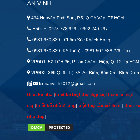
AN VINH
434 Nguyễn Thái Sơn, P.5, Q.Gò Vấp, TP.HCM
Hotline: 0973.778.999 - 0902.249.297
0981 960 839 - Chăm Sóc Khách Hàng
0981 960 839 (Kế Toán) - 0981.507.588 (Vật Tư)
VPĐD1: 52 TCH 36, P.Tân Chánh Hiệp, Q. 12,Tp.HCM
VPĐD2: 399 Quốc Lộ 7A, An Điền, Bến Cát, Bình Dươ
kienanvinh2012@gmail.com
thiết kế nhà
|
thiết kế biệt thự đẹp
|
biệt thự mái nhật
đẹp
|
thiết kế nhà 2 tầng
|
biệt thự tân cổ điển
|
thiet k
nha dep
|