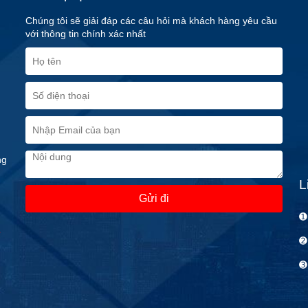
Chúng tôi sẽ giải đáp các câu hỏi mà khách hàng yêu cầu
với thông tin chính xác nhất
ng
L
➊
e
➋
➌