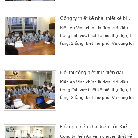
khắp 3 miền đất nước được nhiều
khách tin tưởng giao trọng trách thi
Công ty thiết kế nhà, thiết kế biệt thự đẹp Kiến An Vinh
công nhà. Với nhiều kinh nghiệm
trong ngành thiết kế cũng như thi
Kiến An Vinh chính là đơn vị đi đầu
công. Đội ngũ thiết kế và thi công
trong lĩnh vực thiết kế biệt thự đẹp, 1
hàng trăm ngôi biệt thự đẹp ở khắp
tầng, 2 tầng, biệt thự phố. Và cũng lời
các […]
cam kết về chất lượng cũng như nét
thẩm mỹ cho một môi trường sống
xanh sạch bền vững Với đội ngũ kiến
Đội thi công biệt thự hiện đại
trúc sư và đội ngũ thi công xây dựng
nhà kinh nghiệm kết hợp với kỹ sư
Kiến An Vinh chính là đơn vị đi đầu
trưởng năng động sáng tạo với nhiều
trong lĩnh vực thiết kế biệt thự đẹp, 1
năm […]
tầng, 2 tầng, biệt thự phố. Và cũng lời
cam kết về chất lượng cũng như nét
thẩm mỹ cho một môi trường sống
xanh sạch bền vững Kiến An
Đội ngũ triển khai kiến trúc Kiến An Vinh
Vinh chính là đơn vị đi đầu trong lĩnh
vực thiết kế biệt thự đẹp, 1 tầng, 2
Công ty Kiến An Vinh chuyên thiết kế