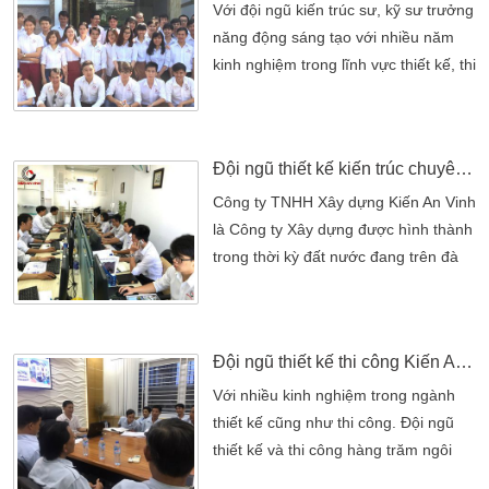
Với đội ngũ kiến trúc sư, kỹ sư trưởng
năng động sáng tạo với nhiều năm
kinh nghiệm trong lĩnh vực thiết kế, thi
công các công trình dân dụng và
công nghiệp, chúng tôi đã, đang và
sẽ cố gắng nỗ lực không ngừng để
Đội ngũ thiết kế kiến trúc chuyên nghiệp Kiến An Vinh
tạo ra những sản phẩm với chất
lượng cao nhất phục vụ quý khách
Công ty TNHH Xây dựng Kiến An Vinh
hàng. Công ty TNHH Thiết Kế Xây
là Công ty Xây dựng được hình thành
Dựng Kiến An Vinh cam kết về một
trong thời kỳ đất nước đang trên đà
môi […]
phát triển và đổi mới, xây dựng là một
trong những nhiệm vụ cấp thiết của
Chính phủ nói chung và Thành phố
Đội ngũ thiết kế thi công Kiến An Vinh
Hồ Chí Minh nói riêng, nhằm đóng
góp cho đất nước những công trình
Với nhiều kinh nghiệm trong ngành
xây dựng biệt thự,nhà phố..vv Kiến An
thiết kế cũng như thi công. Đội ngũ
Vinh là một trong những doanh
thiết kế và thi công hàng trăm ngôi
nghiệp […]
biệt thự đẹp ở khắp các tỉnh thành ở