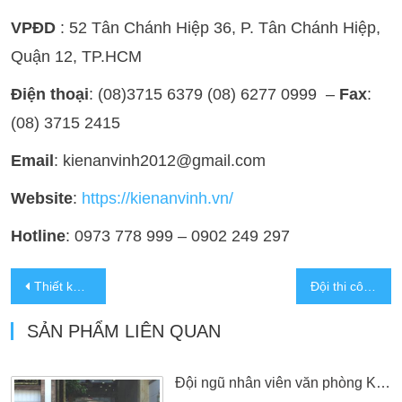
VPĐD
: 52 Tân Chánh Hiệp 36, P. Tân Chánh Hiệp,
Quận 12, TP.HCM
Điện thoại
: (08)3715 6379 (08) 6277 0999 –
Fax
:
(08) 3715 2415
Email
: kienanvinh2012@gmail.com
Website
:
https://kienanvinh.vn/
Hotline
: 0973 778 999 – 0902 249 297
Thiết kế mẫu nhà hàng tiệc cưới tân cổ điển đẹp ở Sóc Trăng
Đội thi công biệt thự hiện đại
SẢN PHẨM LIÊN QUAN
Đội ngũ nhân viên văn phòng Kiến An Vinh