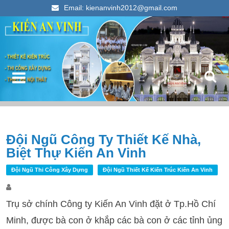
Email: kienanvinh2012@gmail.com
Kiến An Vinh
Thiết kế xây dựng nhà ống đẹp 2023
Điều hướng bài viết
Đội Ngũ Công Ty Thiết Kế Nhà,
T
Biệt Thự Kiến An Vinh
k
c
Đội Ngũ Thi Công Xây Dựng
Đội Ngũ Thiết Kế Kiến Trúc Kiến An Vinh
Trụ sở chính Công ty Kiến An Vinh đặt ở Tp.Hồ Chí
Minh, được bà con ở khắp các bà con ở các tỉnh ủng