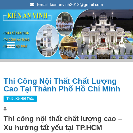
Email: kienanvinh2012@gmail.com
Kiến An Vinh
Thiết kế xây dựng nhà ống đẹp 2023
Điều hướng bài viết
Thi Công Nội Thất Chất Lượng
T
Cao Tại Thành Phố Hồ Chí Minh
k
c
Thiết Kế Nội Thất
Thi công nội thất chất lượng cao –
Xu hướng tất yếu tại TP.HCM