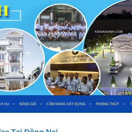
CH VỤ
BẢNG GIÁ
CẨM NANG XÂY DỰNG
PHONG THỦY
T