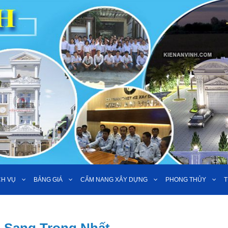
CH VỤ
BẢNG GIÁ
CẨM NANG XÂY DỰNG
PHONG THỦY
T