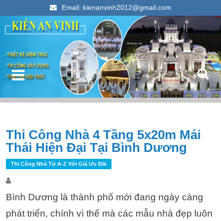
Email: kienanvinh2012@gmail.com
Kiến An Vinh
Thiết kế xây dựng nhà ống đẹp 2023
Điều hướng bài viết
Thi Công Nhà 4 Tầng 5x20m Mái
T
Thái Hiện Đại Tại Bình Dương
k
c
Thi Công Nhà Từ A-Z Với Giá Ưu Đãi
Bình Dương là thành phố mới đang ngày càng
phát triển, chính vì thế mà các mẫu nhà đẹp luôn