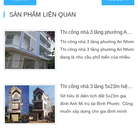
SẢN PHẨM LIÊN QUAN
Thi công nhà 3 tầng phường An Nhơn phong cách hiện đại
Thi công nhà 3 tầng phường An Nhơn
Thi công nhà 3 tầng phường An Nhơn
đang là nhu cầu phổ biến của nhiều
gia đình tại quận Gò Vấp nói riêng và
TP.HCM nói chung. Trong bối cảnh
quỹ đất ngày càng hạn chế, nhà phố
Thi công nhà 3 tầng 5x23m hiện đại mái thái tại Bình Phước
3 tầng phong cách hiện đại trở thành
giải pháp tối ưu về công năng, thẩm
Sở hữu lô diện tích đất 5x23m gia
mỹ và giá trị sử dụng lâu dài. Công
đình Anh Mi trú tại Bình Phước. Cũng
trình nhà 3 […]
muốn xây dựng cho gia đình mình
một mẫu nhà 3 tầng đẹp. Mang
phong cách hiện đại mái thái. Quan
trọng nhất ngôi nhà đầy đủ công