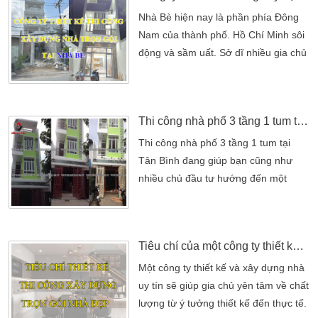
mà các công ty thiết kế nhà luôn tư
Nhà Bè hiện nay là phần phía Đông
vấn đầy đủ cho chủ đầu tư từ khâu
Nam của thành phố. Hồ Chí Minh sôi
thiết kế cho […]
động và sầm uất. Sở dĩ nhiều gia chủ
muốn xây nhà ở Nhà Bè là vì đất ở
đây rẻ, phù hợp với túi tiền của người
dân. Do nhu cầu rất lớn của cư dân
Thi công nhà phố 3 tầng 1 tum tại Tân Bình
sinh sống tại đây về lĩnh vực nhà ở
nên khu vực này không có nhiều công
Thi công nhà phố 3 tầng 1 tum tại
ty xây dựng. […]
Tân Bình đang giúp bạn cũng như
nhiều chủ đầu tư hướng đến một
không gian tuyệt vời. Không gian thi
công nhà phố đẹp hay không luôn là
thể hiện ở cách thiết kế cũng như thi
Tiêu chí của một công ty thiết kế thi công xây dựng trọn gói nhà đẹp
công. Bởi những không gian nhà 3
tầng luôn thể hiện được đẳng cấp
Một công ty thiết kế và xây dựng nhà
sang trọng của gia đình bạn. Một
uy tín sẽ giúp gia chủ yên tâm về chất
mẫu thiết kế nhà luôn được thể […]
lượng từ ý tưởng thiết kế đến thực tế.