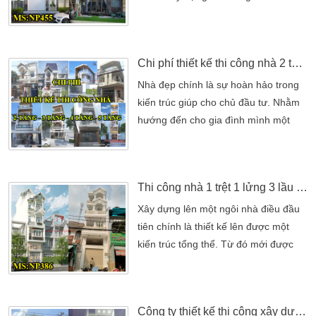
[…]
một ngôi nhà 4 tầng hiện đại. Công
năng trong ngôi nhà đầy đủ nhất.
Chính vì thế mà anh đã tự tìm hiểu
Chi phí thiết kế thi công nhà 2 tầng, 3 tầng, 4 tầng, 5 tầng hiện đại
cho gia đình mình một mẫu nhà
riêng. Không những thế ý tưởng xây
Nhà đẹp chính là sự hoàn hảo trong
dựng nhà cũng được anh gom góp.
kiến trúc giúp cho chủ đầu tư. Nhằm
Tạo nên một ngôi nhà riêng […]
hướng đến cho gia đình mình một
cuộc sống tốt đẹp nhất. Bên cạnh đó
không gian sống thoải mái cũng được
lựa chọn cao. Nhưng để xây dựng
Thi công nhà 1 trệt 1 lửng 3 lầu hiện đại tại Tân Phú
lên ngôi nhà đẹp chính phải có một
khuôn viên diện tích đất phù hợp.
Xây dựng lên một ngôi nhà điều đầu
Vuông vắn để đưa đến một ngôi nhà
tiên chính là thiết kế lên được một
hoàn thiện hơn. Không những thế […]
kiến trúc tổng thể. Từ đó mới được
xây dựng lên một ngôi nhà hoàn
chỉnh nhất. Áp dụng theo một quy tắc
mang đến cho gia đình mình một
Công ty thiết kế thi công xây dựng nhà trọn gói tại Nhà Bè
không gian thoải mái nhất. Do đó