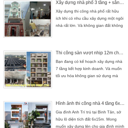
Xây dựng nhà phố 3 tầng + sân thượng
năng sử dụng cũng như cách bố trí
hoàn hảo nhất. Không những thế mà
Xây dựng thi công nhà phố rất hữu
chi phí xây dựng ngôi nhà cũng phù
ích khi có nhu cầu xây dựng một ngôi
hợp với gia đình mình. Giúp gia đình
nhà rất lớn. Và không gian đất không
[…]
phải lúc nào cũng cho phép điều này.
Trong trường hợp đó, việc làm hai
tầng trở lên trong không gian có sẵn
Thi công sàn vượt nhịp 12m cho nhà 7 tầng kết hợp kinh doanh
để có thể xây dựng những ngôi nhà
lớn trong không gian tương đối nhỏ.
Bạn đang có kế hoạch xây dựng nhà
Một yếu tố khác được sử dụng rộng
7 tầng kết hợp kinh doanh. Và muốn
rãi chỉ đơn thuần […]
tối ưu hóa không gian sử dụng mà
không làm ảnh hưởng đến khả năng
chịu lực của công trình. Sàn vượt nhịp
12m chính là giải pháp lý tưởng cho
Hình ảnh thi công nhà 4 tầng 6x15m hiện đại thực tế tại Bình Tân
bạn! Sàn vượt nhịp 12m giúp mở
rộng không gian mà không cần sử
Gia đình Anh Trí trú tại Bình Tân, sở
dụng quá nhiều cột. Tạo ra không
hữu lô diện tích đất 6x15m. Mong
gian rộng rãi, thông thoáng. Đây là
muốn xây dựng lên cho gia đình mình