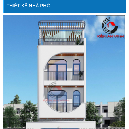
chủ đầu tư một ngôi nhà hoàn hảo
THIẾT KẾ NHÀ PHỐ
nhất. Được thống nhất từ chi tiết kiến
trúc thì […]