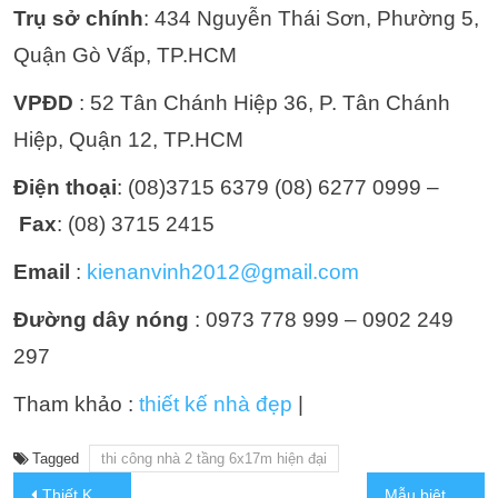
Trụ sở chính
: 434 Nguyễn Thái Sơn, Phường 5,
Quận Gò Vấp, TP.HCM
VPĐD
: 52 Tân Chánh Hiệp 36, P. Tân Chánh
Hiệp, Quận 12, TP.HCM
Điện thoại
: (08)3715 6379 (08) 6277 0999 –
Fax
: (08) 3715 2415
Email
:
kienanvinh2012@gmail.com
Đường dây nóng
: 0973 778 999 – 0902 249
297
Tham khảo :
thiết kế nhà đẹp
|
Tagged
thi công nhà 2 tầng 6x17m hiện đại
Thiết Kế Khách Sạn 5 Tầng Hiện Đại Tiện Nghi Tại Bình Dương
Mẫu biệt thự 2 tầng 9x19m mái thái chi phí 1 tỷ 900 triệu