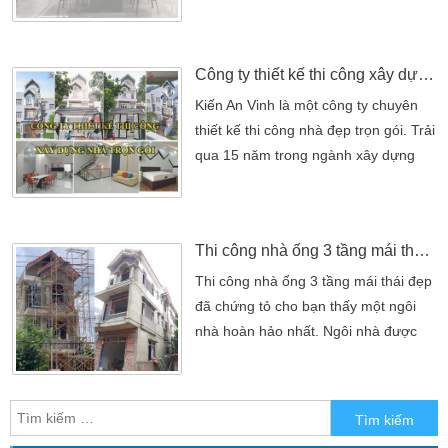
Lựa chọn được đội ngũ có đủ thế
mạnh và kinh nghiệm quản lý. Thì
vấn đề thi công xây dựng nhà sẽ hạn
Công ty thiết kế thi công xây dựng nhà trọn gói giá tốt nhất hiện nay
chế được những rủi ro xảy ra trong
quá trình thi công nhà. Một số tiêu chí
Kiến An Vinh là một công ty chuyên
quan trọng dưới đây sẽ giúp […]
thiết kế thi công nhà đẹp trọn gói. Trải
qua 15 năm trong ngành xây dựng
cùng với hàng nghìn mẫu nhà đẹp.
Chuẩn thiết kế cho đến thi công, công
ty chúng tôi cũng hiểu ra được một số
Thi công nhà ống 3 tầng mái thái đẹp
lưu ý. Quan trọng nhất là mang đến
cho chủ đầu tư một ngôi nhà hoàn
Thi công nhà ống 3 tầng mái thái đẹp
thiện, đẹp nhất. Đảm bảo an toàn
đã chứng tỏ cho bạn thấy một ngôi
tuyệt đối cho […]
nhà hoàn hảo nhất. Ngôi nhà được
thiết kế bởi Kiến Trúc Sư Kiến An Vinh
chúng tôi thiết kế. Dưới đôi bàn tay
khéo léo và chuyên nghiệp cũng như
nét tài hoa của mình đã đưa đến cho