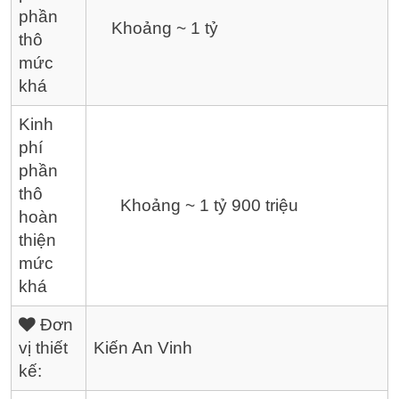
phần
Khoảng ~ 1 tỷ
thô
mức
khá
Kinh
phí
phần
thô
Khoảng ~ 1 tỷ 900 triệu
hoàn
thiện
mức
khá
Đơn
vị thiết
Kiến An Vinh
kế: