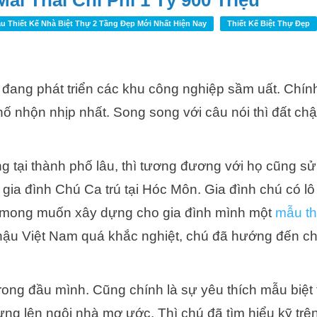
i Thái Chi Phí 1 Tỷ 900 Triệu
 Thiết Kế Nhà Biệt Thự 2 Tầng Đẹp Mới Nhất Hiện Nay
Thiết Kế Biệt Thự Đẹp
đang phát triển các khu công nghiệp sầm uất. Chính
ố nhộn nhịp nhất. Song song với câu nói thì đất chậ
g tại thành phố lâu, thì tương đương với họ cũng s
gia đình Chú Ca trú tại Hóc Môn. Gia đình chú có lô 
ại mong muốn xây dựng cho gia đình mình một
mẫu thi
 hậu Việt Nam quá khắc nghiệt, chú đã hướng đến ch
ong đầu mình. Cũng chính là sự yêu thích mẫu biệt 
ng lên ngôi nhà mơ ước. Thì chú đã tìm hiểu kỹ trê