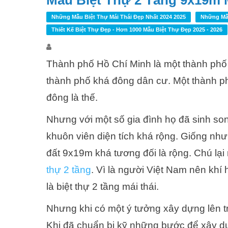
Mẫu Biệt Thự 2 Tầng 9x19m Má
Những Mẫu Biệt Thự Mái Thái Đẹp Nhất 2024 2025
Những Mẫu
Thiết Kế Biệt Thự Đẹp - Hơn 1000 Mẫu Biệt Thự Đẹp 2025 - 2026
Thành phố Hồ Chí Minh là một thành phố 
thành phố khá đông dân cư. Một thành ph
đông là thế.
Nhưng với một số gia đình họ đã sinh son
khuôn viên diện tích khá rộng. Giống như 
đất 9x19m khá tương đối là rộng. Chú l
thự 2 tầng
. Vì là người Việt Nam nên khí
là biệt thự 2 tầng mái thái.
Nhưng khi có một ý tưởng xây dựng lên tr
Khi đã chuẩn bị kỹ những bước để xây dự