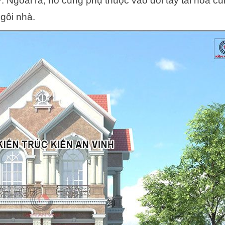
. Ngoài ra, nó cũng phụ thuộc vào đôi tay tài hoa c
gôi nhà.