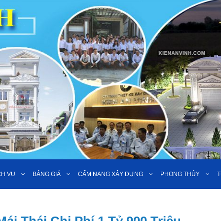
CH VỤ
BẢNG GIÁ
CẨM NANG XÂY DỰNG
PHONG THỦY
T