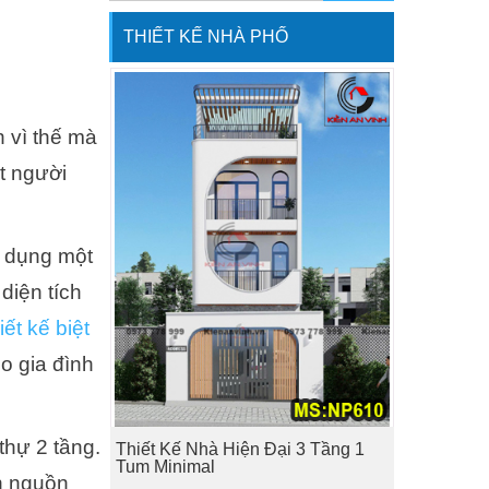
THIẾT KẾ NHÀ PHỐ
 vì thế mà
t người
ử dụng một
diện tích
ết kế biệt
o gia đình
thự 2 tầng.
Thiết Kế Nhà Hiện Đại 3 Tầng 1
Tum Minimal
n nguồn