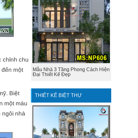
c chỉnh chu
g đến một
Mẫu Nhà 3 Tầng Phong Cách Hiện
Đại Thiết Kế Đẹp
mỹ. Biệt
THIẾT KẾ BIỆT THỰ
ọn một màu
n ngôi nhà