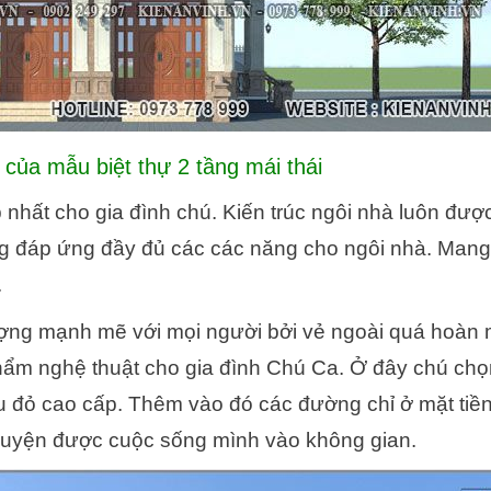
 của mẫu biệt thự 2 tầng mái thái
nhất cho gia đình chú. Kiến trúc ngôi nhà luôn đượ
ũng đáp ứng đầy đủ các các năng cho ngôi nhà. Man
.
tượng mạnh mẽ với mọi người bởi vẻ ngoài quá hoàn 
phẩm nghệ thuật cho gia đình Chú Ca. Ở đây chú ch
u đỏ cao cấp. Thêm vào đó các đường chỉ ở mặt tiề
a quyện được cuộc sống mình vào không gian.