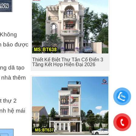
. Không
ảm bảo được
Thiết Kế Biệt Thự Tân Cổ Điển 3
Tầng Kết Hợp Hiện Đại 2026
ầng dã tạo
i nhà thêm
t thự 2
ính hệ mái