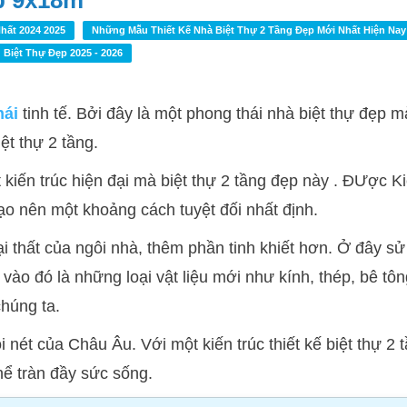
p 9x18m
hất 2024 2025
Những Mẫu Thiết Kế Nhà Biệt Thự 2 Tầng Đẹp Mới Nhất Hiện Nay
 Biệt Thự Đẹp 2025 - 2026
hái
tinh tế. Bởi đây là một phong thái nhà biệt thự đẹp m
ệt thự 2 tầng.
 kiến trúc hiện đại mà biệt thự 2 tầng đẹp này . ĐƯợc K
ạo nên một khoảng cách tuyệt đối nhất định.
ại thất của ngôi nhà, thêm phần tinh khiết hơn. Ở đây s
y vào đó là những loại vật liệu mới như kính, thép, bê tô
chúng ta.
 nét của Châu Âu. Với một kiến trúc thiết kế biệt thự 2 
hể tràn đầy sức sống.