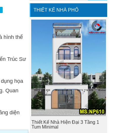
THIẾT KẾ NHÀ PHỐ
à hình thể
iến Trúc Sư
ử dụng họa
ng. Quan
tầng diện
Thiết Kế Nhà Hiện Đại 3 Tầng 1
Tum Minimal