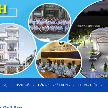
CH VỤ
BẢNG GIÁ
CẨM NANG XÂY DỰNG
PHONG THỦY
T