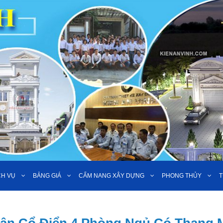
CH VỤ
BẢNG GIÁ
CẨM NANG XÂY DỰNG
PHONG THỦY
T