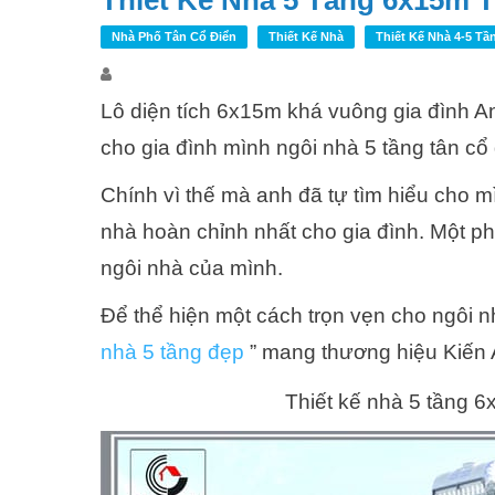
Thiết Kế Nhà 5 Tầng 6x15m 
Nhà Phố Tân Cổ Điển
Thiết Kế Nhà
Thiết Kế Nhà 4-5 Tầ
Lô diện tích 6x15m khá vuông gia đình A
cho gia đình mình ngôi nhà 5 tầng tân cổ
Chính vì thế mà anh đã tự tìm hiểu cho m
nhà hoàn chỉnh nhất cho gia đình. Một p
ngôi nhà của mình.
Để thể hiện một cách trọn vẹn cho ngôi n
nhà 5 tầng đẹp
” mang thương hiệu Kiến A
Thiết kế nhà 5 tầng 