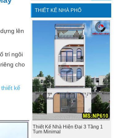
Máy
THIẾT KẾ NHÀ PHỐ
 dựng lên
 trí ngôi
 riêng cho
“
thiết kế
Thiết Kế Nhà Hiện Đại 3 Tầng 1
Tum Minimal