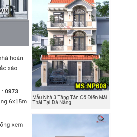
 nhà hoàn
sắc xảo
 :
0973
Mẫu Nhà 3 Tầng Tân Cổ Điển Mái
tầng 6x15m
Thái Tại Đà Nẵng
xuống xem