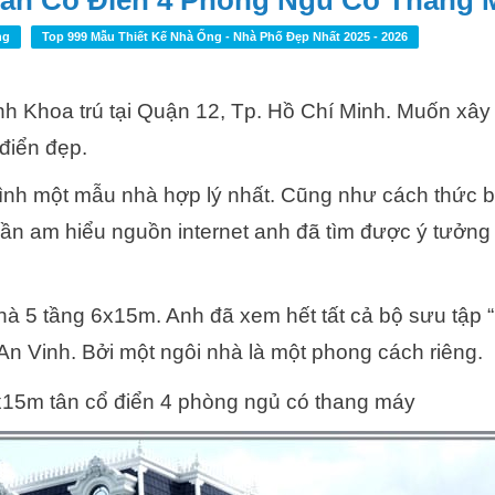
Tân Cổ Điển 4 Phòng Ngủ Có Thang 
ng
Top 999 Mẫu Thiết Kế Nhà Ống - Nhà Phố Đẹp Nhất 2025 - 2026
nh Khoa trú tại Quận 12, Tp. Hồ Chí Minh. Muốn xây
 điển đẹp.
ình một mẫu nhà hợp lý nhất. Cũng như cách thức bố
hần am hiểu nguồn internet anh đã tìm được ý tưởng
hà 5 tầng 6x15m. Anh đã xem hết tất cả bộ sưu tập 
n Vinh. Bởi một ngôi nhà là một phong cách riêng.
6x15m tân cổ điển 4 phòng ngủ có thang máy