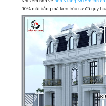
Khi xem bản vẽ
nhà 5 tầng 6x15m tân cổ
90% mặt bằng mà kiến ​​trúc sư đã quy ho