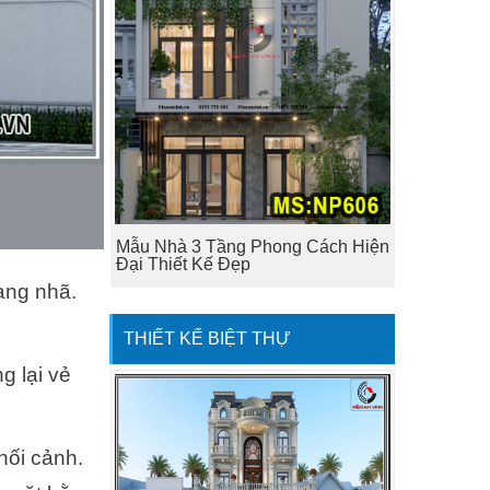
Mẫu Nhà 3 Tầng Phong Cách Hiện
Đại Thiết Kế Đẹp
rang nhã.
THIẾT KẾ BIỆT THỰ
g lại vẻ
hối cảnh.