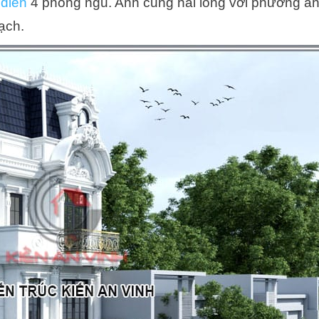
 điển
4 phòng ngủ. Anh cũng hài lòng với phương á
ạch.