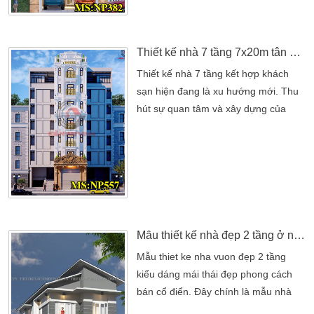
thể như Bình Dương khu công nghiệp
khá nhiều, kèm theo đó là dân cư
cũng đông. Dẫn đến quỹ […]
Thiết kế nhà 7 tầng 7x20m tân cổ điển kết hợp khách sạn tại Bình Thuận
Thiết kế nhà 7 tầng kết hợp khách
sạn hiện đang là xu hướng mới. Thu
hút sự quan tâm và xây dựng của
nhiều nhà đầu tư kịp thời cho cơ hội
du lịch trong mùa hè này. Khách sạn
kiểu tân cổ điển này có vẻ đẹp ấn
tượng. Sang trọng và đẳng cấp nên
thu hút được nhiều khách hàng tiềm
năng. Xã hội ngày càng phát
triển,mẫu nhà kết hợp […]
Mẫu thiết kế nhà đẹp 2 tầng ở nông thôn bán cổ điển
Mẫu thiet ke nha vuon đẹp 2 tầng
kiểu dáng mái thái đẹp phong cách
bán cổ điển. Đây chính là mẫu nhà
đẹp đang được nhiều người săn đón