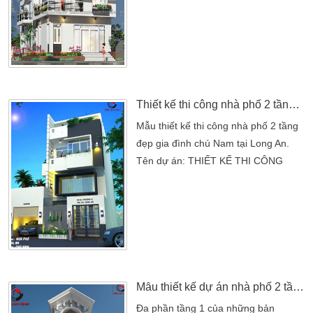
với nhiều tham vọng của nhiều người.
Đây chính là mẫu thiết kế nhà vườn
độc nhất vô nhị có một không hai tại
một vùng nông thôn tại tỉnh Cà Mau.
Khi đi trên chuyến xe về Đồng Bằng
Sông Cửu Long kts Thiện đã […]
Thiết kế thi công nhà phố 2 tầng tại Long An
Mẫu thiết kế thi công nhà phố 2 tầng
đẹp gia đình chú Nam tại Long An.
Tên dự án: THIẾT KẾ THI CÔNG
NHÀ PHỐ GIA ĐÌNH CHÚ NAMChủ
đầu tư: Chú NamĐịa chỉ: Tân An –
Long AnThể loại: Thiết kế
nhà phốPhong cách thiết kế: Hiện
đại.Thiết kế thi công: CÔNG TY
TNHH THIẾT KẾ XÂY DỰNG KIẾN
AN VINH Yêu cầu của chủ nhà: Tôi
Mẫu thiết kế dự án nhà phố 2 tầng đẹp tại Sài Gòn
đang có nhu cầu xây một căn nhà
Đa phần tầng 1 của những bản