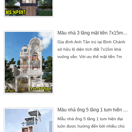
Thạnh sầm uất, mẫu nhà 3 tầng 1
tum hiện đại do Kiến An Vinh thiết kế
mang đến một làn gió mới cho phong
cách nhà phố hiện nay. Với kiến trúc
tinh tế, mặt […]
Mẫu nhà 3 tầng mặt tiền 7x15m tân cổ điển có hầm để xe tại Bình Chánh
Gia đình Anh Tân trú tại Bình Chánh
sở hữu lô diện tích đất 7x15m khá
vuông vắn. Với ưu thế mặt tiền 7m
khá rộng rãi, gia đình anh hướng đến
một mẫu nhà 3 tầng đẹp. Không
những thế mà chính yêu thích nét
đẹp của tân cổ điển. Điều này cũng
đòi hỏi cao bởi những yếu tố riêng.
Kết hợp phong thuỷ mang đến một
ngôi nhà hoàn thiện nhất. […]
Mẫu nhà ống 5 tầng 1 tum hiện đại
Mẫu nhà ống 5 tầng 1 tum hiện đại
luôn được hướng đến bởi nhiều chủ