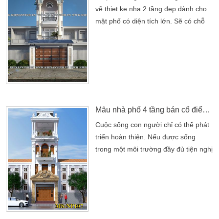
trên mảnh đất 128m2 với […]
vẽ thiet ke nha 2 tầng đẹp dành cho
mặt phố có diện tích lớn. Sẽ có chỗ
để xe, vườn ở trước nhà và nơi sinh
hoạt chung của gia đình. Bao gồm
phòng khách, phòng ăn, bếp, phòng
vệ sinh, kho chứa đồ…. Tầng 2 sẽ
bao gồm phòng ngủ dành cho các
thành viên trong gia đình. Có thể thiết
kế từ 2 đến 3 phòng ngủ […]
Mẫu nhà phố 4 tầng bán cổ điển đẹp
Cuộc sống con người chỉ có thể phát
triển hoàn thiện. Nếu được sống
trong một môi trường đầy đủ tiện nghị
và hoàn thiện. Ngôi nhà phố là nơi
điểm tựa vững chắc nhất cho chúng
ta. Xu thế hiện nay nhà phố 4 tầng
bán cổ điển . Là những mẫu nhà
được nhiều người lựa chọn nhất. Tùy