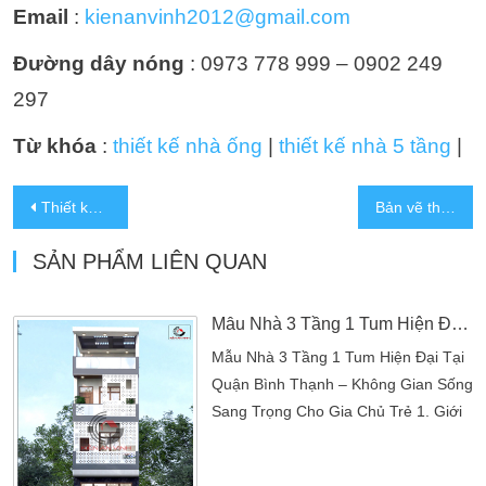
Email
:
kienanvinh2012@gmail.com
Đường dây nóng
: 0973 778 999 – 0902 249
297
Từ khóa
:
thiết kế nhà ống
|
thiết kế nhà 5 tầng
|
Thiết kế nhà 4 tầng hiện đại hợp với xu hướng năm 2025
Bản vẽ thiết kế nhà hàng kết hợp siêu thị điện máy tiện lợi
SẢN PHẨM LIÊN QUAN
Mẫu Nhà 3 Tầng 1 Tum Hiện Đại Tại Quận Bình Thạnh – Không Gian Sống Sang Trọng Cho Gia Chủ Trẻ
Mẫu Nhà 3 Tầng 1 Tum Hiện Đại Tại
Quận Bình Thạnh – Không Gian Sống
Sang Trọng Cho Gia Chủ Trẻ 1. Giới
thiệu tổng quan mẫu nhà 3 tầng 1
tum hiện đại Giữa lòng quận Bình