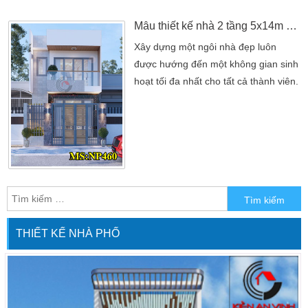
theo kinh tế cũng như sở thích nhu
cầu ở của mỗi gia đình. […]
Mẫu thiết kế nhà 2 tầng 5x14m hiện đại tại Tp. Thủ Đức
Xây dựng một ngôi nhà đẹp luôn
được hướng đến một không gian sinh
hoạt tối đa nhất cho tất cả thành viên.
Ở đây cũng có thể nói ý tưởng về
ngôi nhà cũng như sáng tạo kiến trúc
luôn được chủ đầu tư quan tâm.
Nhắc đến nhà đẹp thì chắc hẳn trên
nguồn internet cũng khá nhiều công
ty xây dựng nhà. Với bộ sưu tập mẫu
nhà 2 tầng đẹp […]
THIẾT KẾ NHÀ PHỐ