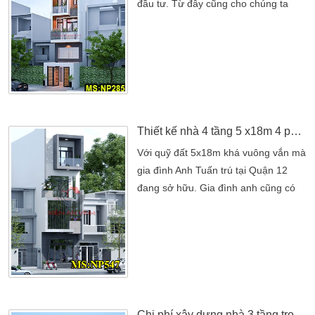
đầu tư. Từ đây cũng cho chúng ta
thấy, kiến trúc nhà ống luôn được thể
hiện cao tầng. Bởi hiện nay đa số
diện tích lô đất khá hạn hẹp. Cho nên
phương án thiết kế nhà ống là thích
hợp nhất. Mẫu nhà ống 5 tầng đã cho
chúng ta thấy được nét hiện đại của
chúng. […]
Thiết kế nhà 4 tầng 5 x18m 4 phòng ngủ hiện đại tại Quận 12
Với quỹ đất 5x18m khá vuông vắn mà
gia đình Anh Tuấn trú tại Quận 12
đang sở hữu. Gia đình anh cũng có
hướng xây dựng lên một mẫu thiết kế
nhà 4 tầng. Vốn yêu thích sự hiện đại
cũng như tiết kiệm được nhiều chi phí
về các điêu luyện của hoa văn. Anh
đã xác định xây dựng lên cho gia đình
nhà 4 tầng 5x18m hiện đại. Quan
trọng nhất […]
Chi phí xây dựng nhà 3 tầng trọn gói tiết kiệm nhất