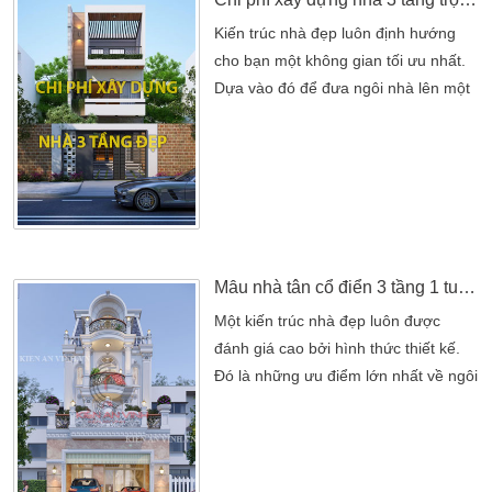
Kiến trúc nhà đẹp luôn định hướng
cho bạn một không gian tối ưu nhất.
Dựa vào đó để đưa ngôi nhà lên một
cảnh quan mới. Nhưng trên thị trường
hiện nay đa số mẫu nhà đẹp khá
nhiều. Quan trọng nhất vẫn là niềm
tin yêu từ chủ đầu tư hướng đến cho
gia đình mình. Theo dõi trên nguồn
internet, google thì các từ khóa về
nhà cũng khá cao. Trong đó […]
Mẫu nhà tân cổ điển 3 tầng 1 tum 6x15m tại Bình Dương
Một kiến trúc nhà đẹp luôn được
đánh giá cao bởi hình thức thiết kế.
Đó là những ưu điểm lớn nhất về ngôi
nhà đẹp. Với nền kinh tế ngày càng
phát triển mạnh như hiện nay. Thì các
tỉnh thành phố có khá nhiều khu công
nghiệp ngày đang được mở rộng. Cụ