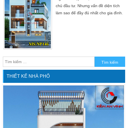
chủ đầu tư. Nhưng vấn đề diện tích
làm sao để đầy đủ nhất cho gia đình.
Đó là những yếu tố đặc trưng nhất
mà gia đình chủ đầu tư mong muốn.
Nét đẹp của hiện đại cũng hướng đến
một không gian hoàn thiện nhất.
Không những thế mà các chủ đầu tư
có lô diện tích góc đủ nhấn mạnh lên
một […]
THIẾT KẾ NHÀ PHỐ