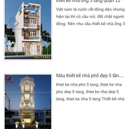
thiết kế nhà ống 3 tầng quận 12
Việt nam là nước rất đông dân nhưng
hiện tại thì có câu nói, đất chật người
đông. Nên nhu cầu thiết kế nhà ống 3
tầng cũng thế. Bởi hẹp diện tích ở là
một việc khá bình thường với người
dân nhưng cũng rất khó về nhu cầu
sinh hoạt. Đó không phải là việc quan
trọng hay tất yếu gì cả vì giờ đây với
xu hướng hiện đại. Các Kiến Trúc
Sư Kiến An […]
Mẫu thiết kế nhà phố đẹp 5 tầng mang đậm kiến trúc Phương Tây
thiet ke nha pho 5 tang, thiet ke nha
pho dep 5 tang, thiet ke nha dep 5
tang, thiet ke nha 5 tang Thiết kế nhà
phố đẹp 5 tầng hiện đại theo kiểu
kiến trúc Tây phương với gam màu
trắng vàng. Tạo bước ngoặc sáng
làng cho ngôi nhà của bạn. Kiến trúc