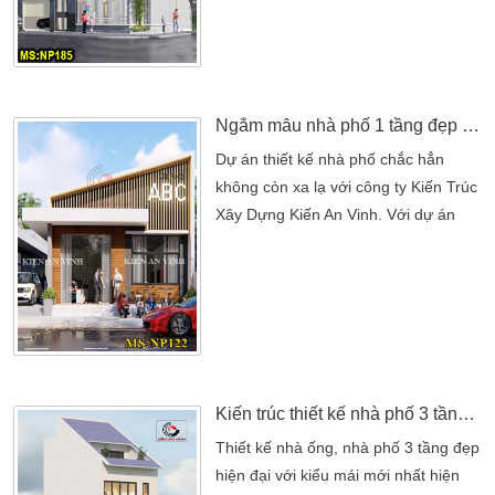
thiết kế nhà 3 tầng đang được khách
hàng ưa chuộng hiện nay. Bởi lối kiến
trúc thiết kế đẹp và tinh tế. Ngôi nhà
có thiết kế nhà đẹp 3 tầng với không
gian rộng rãi và […]
Ngắm mẫu nhà phố 1 tầng đẹp hiện đại, thoáng mát
Dự án thiết kế nhà phố chắc hẳn
không còn xa lạ với công ty Kiến Trúc
Xây Dựng Kiến An Vinh. Với dự án
nhà chị Hà khá đặc biệt hơn so với
mẫu nhà ống thông dụng. Lợi thế
khuôn viên đất rộng rãi với bề ngang
hơn 10 mét. Đã giúp Kiến Trúc Sư tạo
nên một tác phẩm kiến trúc đẹp, hiện
đại và sang trọng. Thiết kế nhà ống là
[…]
Kiến trúc thiết kế nhà phố 3 tầng đẹp
Thiết kế nhà ống, nhà phố 3 tầng đẹp
hiện đại với kiểu mái mới nhất hiện