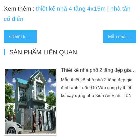
Xem thêm :
thiết kế nhà 4 tầng 4x15m
|
nhà tân
cổ điển
Thiết kế nhà 5 tầng 6x15m tân cổ điển 4 phòng ngủ có thang máy
Mẫu nhà 3 tầng tân cổ điển có sân thượng, 3 phòng ngủ
SẢN PHẨM LIÊN QUAN
Thiết kế nhà phố 2 tầng đẹp gia đình anh Tuấn
Mẫu thiết kế nhà phố 2 tầng đẹp gia
đình anh Tuấn Gò Vấp công ty thiết
kế xây dựng nhà Kiến An Vinh. TÊN
DỰ ÁN: THIẾT KẾ NHÀ PHỐ 2 TẦNG
ĐẸP GIA ĐÌNH ANH TUẤNChủ đầu
tư: Anh TuấnĐịa chỉ: Q Gò vấp Tp
HCMThể loại: Thiết Kế Nhà PhốSố
tầng: 1 trệt, 2 lầu mái che cầu