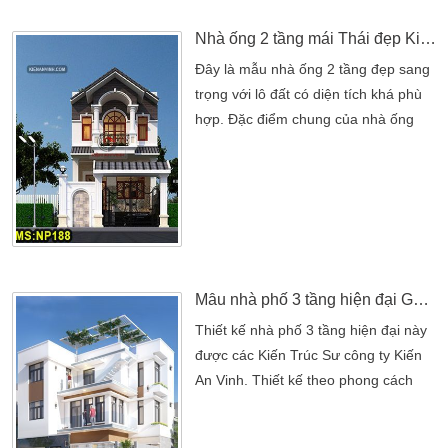
thangPhong cách thiết kế: hiện
đạiTHIẾT KẾ THI CÔNG: CÔNG TY
Nhà ống 2 tầng mái Thái đẹp Kiến An Vinh
TNHH THIẾT KẾ XÂY DỰNG KIẾN
Đây là mẫu nhà ống 2 tầng đẹp sang
AN […]
trọng với lô đất có diện tích khá phù
hợp. Đặc điểm chung của nhà ống
mái thái với công năng sử dụng có
phòng ngủ. Và phòng khách trên dưới
+ 1 phòng thờ yên tĩnh. Thiết kế mái
nhô cao để thu hút người nhìn về nó
nhiều hơn. Vẻ đẹp đơn giản của chiếc
cửa kính khung nhôm. Cho chủ nhà
được một bầu […]
Mẫu nhà phố 3 tầng hiện đại Gò Vấp
Thiết kế nhà phố 3 tầng hiện đại này
được các Kiến Trúc Sư công ty Kiến
An Vinh. Thiết kế theo phong cách
hiện đại rất ấn tượng và sang trọng.
Đây cũng là một trong những mẫu