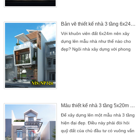
Kiến An Vinh dựa trên những yêu cầu
về công năng của khách hàng, cũng
như đã khảo sát […]
Bản vẽ thiết kế nhà 3 tầng 6x24m hiện đại tại Sóc Trăng
Với khuôn viên đất 6x24m nên xây
dựng lên mẫu nhà như thế nào cho
đẹp? Ngôi nhà xây dựng với phong
cách nào? Kiến trúc nhà sẽ được
phác họa như thế nào? Chi phí xây
dựng nhà là bao nhiêu? Giá thiết kế
thi công xây dựng nhà bao nhiêu?.
Đó chính là những câu hỏi mà chủ
đầu tư nào cũng quan tâm về ngôi
nhà của mình. Chính vì thế […]
Mẫu thiết kế nhà 3 tầng 5x20m hiện đại đẹp tinh tế
Để xây dựng lên một mẫu nhà 3 tầng
hiện đại đẹp. Điều này phải đòi hỏi
quỹ đất của chủ đầu tư có vuông vắn
hay không?. Cũng như chủ đầu tư