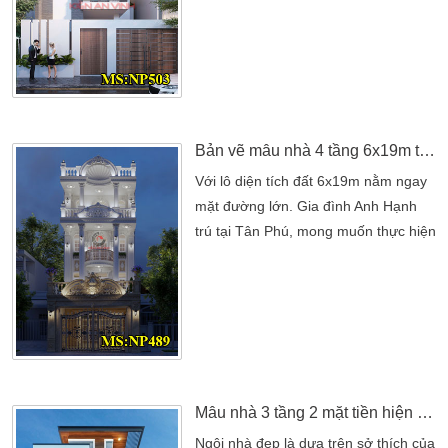
dưới đây sở hữu lô diện tích đất
5x20m khá vuông. Gia đình cũng
mong muốn xây dựng lên một ngôi
nhà đẹp. Phù hợp với khuôn viên đất
cũng như công năng trong gia đình.
Nhưng để có được ý […]
Bản vẽ mẫu nhà 4 tầng 6x19m tân cổ điển đẹp tại Tân Phú
Với lô diện tích đất 6x19m nằm ngay
mặt đường lớn. Gia đình Anh Hạnh
trú tại Tân Phú, mong muốn thực hiện
ước mơ cho gia đình. Là xây dựng
lên mẫu nhà 4 tầng. Vốn yêu thích
sự mềm mại của nét phào chỉ. Chính
điều đó mà mẫu nhà 4 tầng tân cổ
điển được gia đình hướng đến. Nhà
đẹp tạo nên một không gian sống tối
ưu nhất. […]
Mẫu nhà 3 tầng 2 mặt tiền hiện đại lô góc đẹp mọi góc nhìn
Ngôi nhà đẹp là dựa trên sở thích của