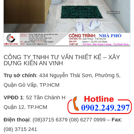
CÔNG TY TNHH TƯ VẤN THIẾT KẾ – XÂY
DỰNG KIẾN AN VINH
Trụ sở chính
: 434 Nguyễn Thái Sơn, Phường 5,
Quận Gò Vấp, TP.HCM
VPĐD 1
: 52 Tân Chánh Hiệp 36, P. Tân Chánh Hiệp,
Quận 12, TP.HCM
Điện thoại
: (08)3715 6379 (08) 6277 0999 –
Fax
:
(08) 3715 241