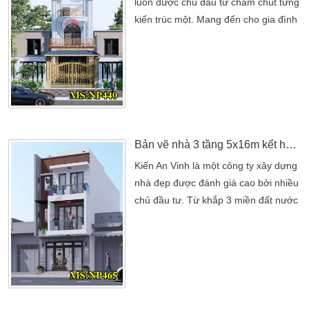
luôn được chủ đầu tư chăm chút từng
kiến trúc một. Mang đến cho gia đình
mình một không gian sống thoải mái
tốt đẹp nhất. Cũng những điểm cốt lõi
đã đưa cho gia đình mình nhiều điểm
nỏi trội hơn. Không những thế hiện
nay mẫu nhà 3 tầng đẹp đang được
đánh giá cao. Từ những điểm nổi bật
của ngôi nhà đén các […]
Bản vẽ nhà 3 tầng 5x16m kết hợp kinh doanh phòng cho thuê
Kiến An Vinh là một công ty xây dựng
nhà đẹp được đánh giá cao bởi nhiều
chủ đầu tư. Từ khắp 3 miền đất nước
Việt Nam trải dài theo bản đồ chữ “ S
”. Chính vì thế mà những niềm vui
xây dựng nhà chúng tôi luôn cố gắng
đạp ứng đúng ý tưởng nhất. Nhà
đẹp chính là những mẫu diện tích đất
vuông vắn. Tạo nên một ngôi nhà […]