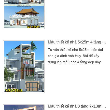
mẫu thiết kế nhà đầy đủ nhất. Hình
thức thiết kế luôn được trau dồi bởi
những sự sáng tạo cũng như tinh
thần học hỏi cao. Từ đó các kiến trúc
luôn mở rộng cho mình những kiểu
cách nhà hoàn hảo hơn. Bởi nhà
luôn được chúng ta đánh […]
Mẫu thiết kế nhà 5x25m 4 tầng chi phí 1 tỷ 900 triệu tại thủ đức
Tư vấn thiết kế nhà 5x25m hiện đại
cho gia đình Anh Huy. Bởi để xây
dựng lên mẫu nhà 4 tầng đẹp đây
cũng sự lựa chọn nhiều gia đình nhất.
Không riêng gì gia đình anh, một ngôi
nhà đẹp luôn được đánh giá cao,
hình thức xây dựng nhà đã hướng
đến một phong cách hiện đại thoải
mái nhất. Dưới đây là chi tiết câu hỏi
của Anh Huy gửi đến […]
Mẫu thiết kế nhà 3 tầng 7x13m có gara hiện đại