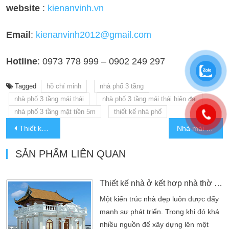
website
:
kienanvinh.vn
Email
:
kienanvinh2012@gmail.com
Hotline
: 0973 778 999 – 0902 249 297
Tagged
hồ chí minh
nhà phố 3 tầng
nhà phố 3 tầng mái thái
nhà phố 3 tầng mái thái hiện đại
nhà phố 3 tầng mặt tiền 5m
thiết kế nhà phố
Thiết kế nhà 3 tầng 7x19m mái thái đẹp tại Bình Dương
Nhà mái thái 3 tầng hiện đại tại thủ đức
SẢN PHẨM LIÊN QUAN
Thiết kế nhà ở kết hợp nhà thờ đẹp tại thanh hóa
Một kiến trúc nhà đẹp luôn được đẩy
mạnh sự phát triển. Trong khi đó khá
nhiều nguồn để xây dựng lên một