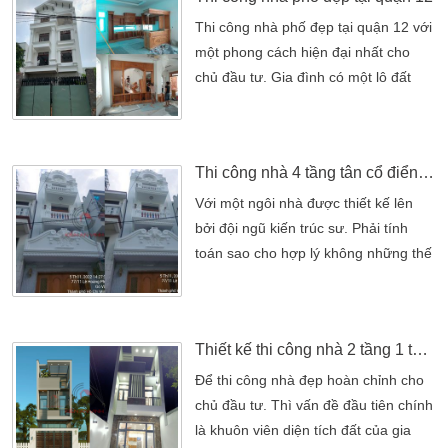
quả cho các công trình nhà cao tầng
có nhịp lớn. Sàn này có khả năng
Thi công nhà phố đẹp tại quận 12 với
chịu tải trọng tốt và có thể gia cố
một phong cách hiện đại nhất cho
bằng […]
chủ đầu tư. Gia đình có một lô đất
muốn thiết kế xây dựng một ngôi nhà.
Quan trọng nhất vẫn là đầy đủ không
gian cũng như những công năng cho
Thi công nhà 4 tầng tân cổ điển đẹp tại gò vấp
gia đình. Bên cạnh đó sau khi tìm
hiểu trên nền tảng Internet, gia đình
Với một ngôi nhà được thiết kế lên
anh đã tìm đến công ty thiết kế thi
bởi đội ngũ kiến trúc sư. Phải tính
công nhà Kiến […]
toán sao cho hợp lý không những thế
mà phải đủ chi tiết nhất. Để mang
đến một ngôi nhà hài hòa. Cũng như
gia đình chủ đầu tư dưới đây với
Thiết kế thi công nhà 2 tầng 1 tum 4x20m hiện đại tại quận 12
mong muốn là thiết kế lên một mẫu
nhà 4 tầng. Phù hợp với khuôn viên
Để thi công nhà đẹp hoàn chỉnh cho
diện tích mình đang có. Và hình thức
chủ đầu tư. Thì vấn đề đầu tiên chính
cũng như […]
là khuôn viên diện tích đất của gia