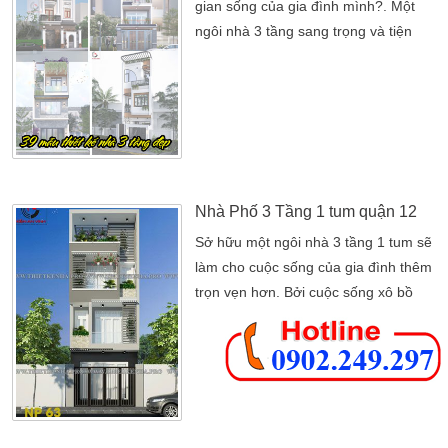
gian sống của gia đình mình?. Một
ngôi nhà 3 tầng sang trọng và tiện
nghi sẽ là lựa chọn hoàn hảo cho
bạn! Bạn mơ ước về một ngôi nhà
vừa hiện đại, vừa rộng rãi để gia đình
có thể tận hưởng những khoảnh khắc
đáng nhớ bên nhau?. Bạn muốn tìm
một thiết kế không chỉ đẹp mà còn tối
ưu hóa […]
Nhà Phố 3 Tầng 1 tum quận 12
Sở hữu một ngôi nhà 3 tầng 1 tum sẽ
làm cho cuộc sống của gia đình thêm
trọn vẹn hơn. Bởi cuộc sống xô bồ
hàng ngày khiến bạn trở nên mệt
mỏi. Và muốn có một chốn thư giãn
yên tĩnh thì việc biến không gian sống
thành nơi nghỉ ngơi. Giải trí, ngắm
cảnh hít thở gió trời…là điều tuyệt vời
nhất. Mặt tiền của ngôi nhà 3 tầng 1