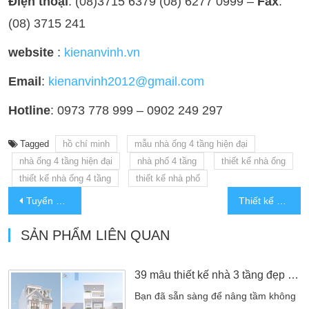
Điện thoại
: (08)3715 6379 (08) 6277 0999 –
Fax
:
(08) 3715 241
website
:
kienanvinh.vn
Email
:
kienanvinh2012@gmail.com
Hotline
: 0973 778 999 – 0902 249 297
Tagged
hồ chí minh
mẫu nhà ống 4 tầng hiện đại
nhà ống 4 tầng hiện đại
nhà phố 4 tầng
thiết kế nhà ống
thiết kế nhà ống 4 tầng
thiết kế nhà phố
Tuyển dụng
Thiết kế nhà ống 3 tầng hiện đại
SẢN PHẨM LIÊN QUAN
39 mẫu thiết kế nhà 3 tầng đẹp kiến tạo không gian sống không thể bỏ lỡ
Bạn đã sẵn sàng để nâng tầm không