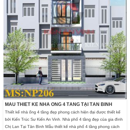
MẪU THIẾT KẾ NHÀ ỐNG 4 TẦNG TẠI TÂN BÌNH
Thiết kế nhà ống 4 tầng đẹp phong cách hiện đại được thiết kế
bởi Kiến Trúc Sư Kiến An Vinh. Nhà phố 4 tầng đẹp của gia đình
Chị Lan Tại Tân Bình Mẫu thiết kế nhà phố 4 tầng phong cách