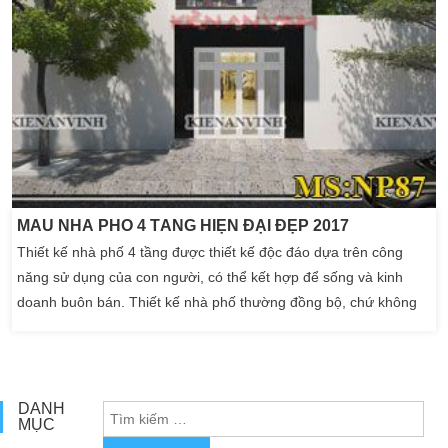
MẪU NHÀ PHỐ 4 TẦNG HIỆN ĐẠI ĐẸP 2017
Thiết kế nhà phố 4 tầng được thiết kế độc đáo dựa trên công
năng sử dụng của con người, có thể kết hợp để sống và kinh
doanh buôn bán. Thiết kế nhà phố thường đồng bộ, chứ không
hề đơn điệu. Nhà phố là một sự lựa chọn tuyệt vời cho các gia
đình có thu nhập khá. Thiết kế nhà phố giàu tính thẩm mĩ, không
gian sinh hoạt có công năng chuẩn, […]
DANH
MỤC