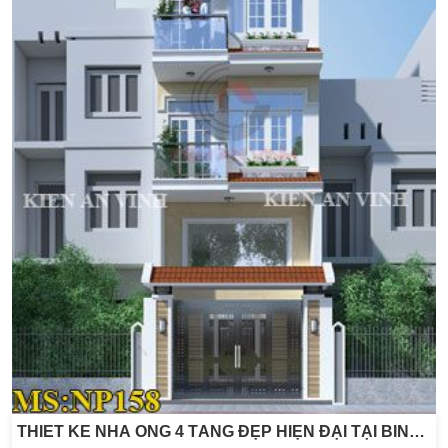
THIẾT KẾ NHÀ ỐNG 4 TẦNG ĐẸP HIỆN ĐẠI TẠI BÌNH THẠNH