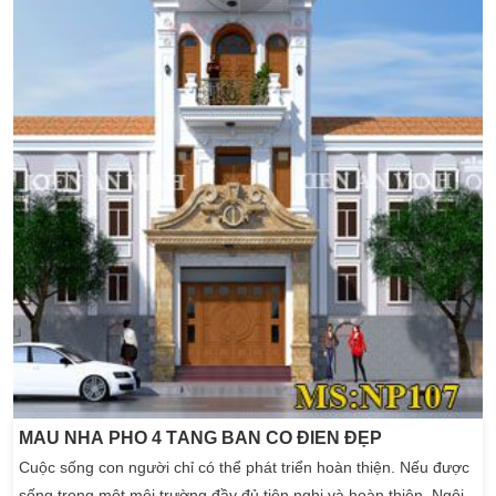
MẪU NHÀ PHỐ 4 TẦNG BÁN CỔ ĐIỂN ĐẸP
Cuộc sống con người chỉ có thể phát triển hoàn thiện. Nếu được
sống trong một môi trường đầy đủ tiện nghị và hoàn thiện. Ngôi