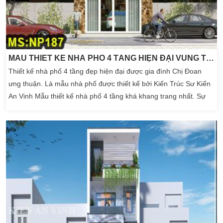
MẪU THIẾT KẾ NHÀ PHỐ 4 TẦNG HIỆN ĐẠI VŨNG TÀU
Thiết kế nhà phố 4 tầng đẹp hiện đại được gia đình Chị Đoan
ưng thuận. Là mẫu nhà phố được thiết kế bởi Kiến Trúc Sư Kiến
An Vinh Mẫu thiết kế nhà phố 4 tầng khá khang trang nhất. Sự
hài hòa về sự bố trí không gian ngoại thất cũng như thất của ngôi
nhà. Giúp ngôi nhà rộng thoải mái và bền màu sắc hơn. Mẫu nhà
phố 4 tầng đẹp được gia […]