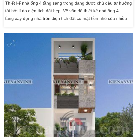
Thiết kế nhà ống 4 tầng sang trọng đang được chủ đầu tư hướng
tới bởi lí do diện tích đất hẹp. Về vấn đề thiết kế nhà ống 4
tầng xây dựng nhà trên diện tích đất có mặt tiền nhỏ của nhiều
khách hàng gửi đến công ty Kiến An Vinh. Hôm nay, Kiến An Vinh
gửi đến quý vị mẫu nhà phố mặt tiền 4m đẹp mang phong cách
hiện đại dành cho quý vị […]