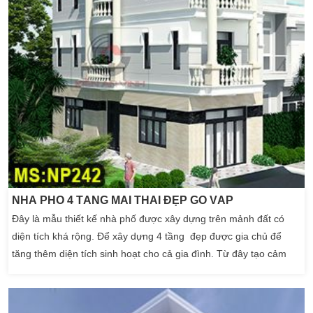
NHÀ PHỐ 4 TẦNG MÁI THÁI ĐẸP GÒ VẤP
Đây là mẫu thiết kế nhà phố được xây dựng trên mảnh đất có
diện tích khá rộng. Để xây dựng 4 tầng đẹp được gia chủ để
tăng thêm diện tích sinh hoạt cho cả gia đình. Từ đây tạo cảm
giác thoải mái sinh sống với nhau để giúp thành viên cho gia
đình tiện ích nhất. Mặt tiền ngôi nhà được thiết kế nhà phố một
cách tỉ mỉ với kiến trúc hiện đại vô cùng […]