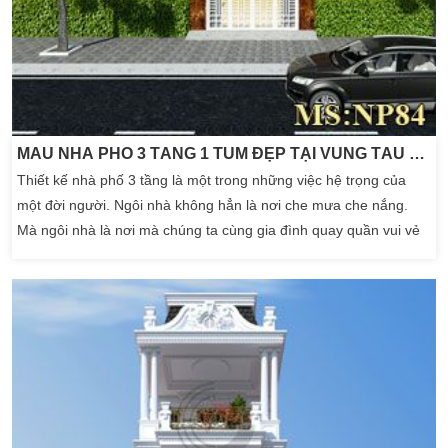
MẪU NHÀ PHỐ 3 TẦNG 1 TUM ĐẸP TẠI VŨNG TÀU 2017
Thiết kế nhà phố 3 tầng là một trong những việc hệ trọng của
một đời người. Ngôi nhà không hẳn là nơi che mưa che nắng.
Mà ngôi nhà là nơi mà chúng ta cùng gia đình quay quần vui vẻ
hạnh phúc bên nhau. Nó rất quan trọng từ khi mới bắt đầu thi
công xây dựng và sau khi xây dựng xong. Ngôi nhà của chúng ta
còn phải được chăm chút thường […]