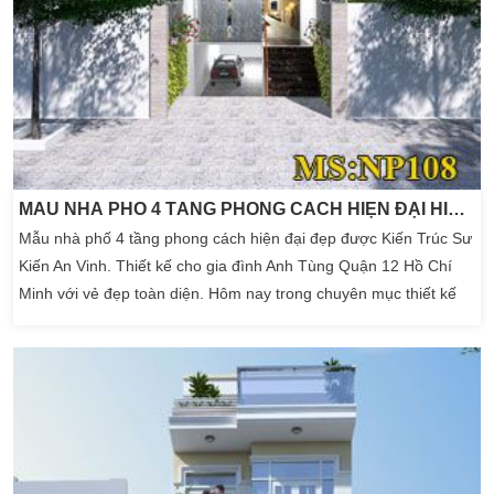
MẪU NHÀ PHỐ 4 TẦNG PHONG CÁCH HIỆN ĐẠI HIỆP THÀNH CITY QUẬN 12
Mẫu nhà phố 4 tầng phong cách hiện đại đẹp được Kiến Trúc Sư
Kiến An Vinh. Thiết kế cho gia đình Anh Tùng Quận 12 Hồ Chí
Minh với vẻ đẹp toàn diện. Hôm nay trong chuyên mục thiết kế
nhà phố trên hệ thống website của Kiến An Vinh. Chúng tôi xin
giới thiệu đến bạn đọc mẫu thiết kế nhà phố 4 tầng hiện đại.
Nhằm cung cấp đến quý vị giải pháp toàn diện […]