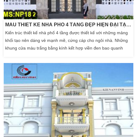
MẪU THIẾT KẾ NHÀ PHỐ 4 TẦNG ĐẸP HIỆN ĐẠI TẠI GÒ VẤP
Kiến trúc thiết kế nhà phố 4 tầng được thiết kế với những mảng
khối tạo nên dáng vẻ mạnh mẽ, cứng cáp cho ngôi nhà. Những
khung cửa màu trắng bằng kính kết hợp viền đen bao quanh
mang lại cho căn nhà sáng sủa hơn. Góc ban công nhỏ đưa ra
ngoài thích hợp để những chậu cây xanh nhỏ thích hợp nhất.
Đặc điểm chung của các loại nhà phố 4 tầng mái thái […]