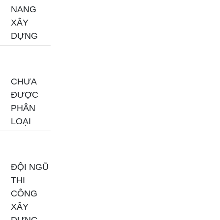
NANG
XÂY
DỰNG
CHƯA
ĐƯỢC
PHÂN
LOẠI
ĐỘI NGŨ
THI
CÔNG
XÂY