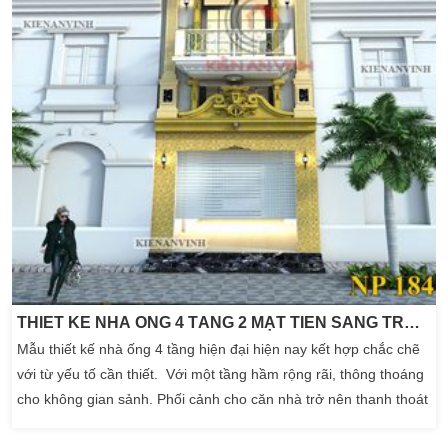
THIẾT KẾ NHÀ ỐNG 4 TẦNG 2 MẶT TIỀN SANG TRỌNG
Mẫu thiết kế nhà ống 4 tầng hiện đại hiện nay kết hợp chắc chẽ
với từ yếu tố cần thiết. Với một tầng hầm rộng rãi, thông thoáng
cho không gian sảnh. Phối cảnh cho căn nhà trở nên thanh thoát
hơn bao giờ hết. Mẫu nhà phố 4 tầng đẹp này được thiết kế theo