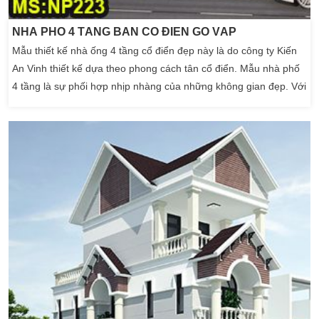
NHÀ PHỐ 4 TẦNG BÁN CỔ ĐIỂN GÒ VẤP
Mẫu thiết kế nhà ống 4 tầng cổ điển đẹp này là do công ty Kiến
An Vinh thiết kế dựa theo phong cách tân cổ điển. Mẫu nhà phố
4 tầng là sự phối hợp nhịp nhàng của những không gian đẹp. Với
diện tích sân vườn khá rộng và diện tích mảnh đất khá hợp lý
cho mẫu thiết kế nhà phố đẹp 4 tầng ở Gò Vấp – Hồ Chí Minh
này. Đập […]