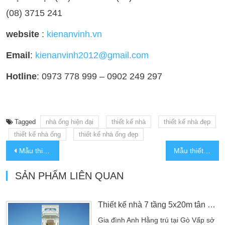
(08) 3715 241
website
:
kienanvinh.vn
Email
:
kienanvinh2012@gmail.com
Hotline
: 0973 778 999 – 0902 249 297
Tagged
nhà ống hiện đại
thiết kế nhà
thiết kế nhà đẹp
thiết kế nhà ống
thiết kế nhà ống đẹp
Mẫu thiết kế nhà phố kết hợp phòng trọ tại Gò Vấp
Mẫu thiết kế nhà phố kết hợp phòng cho thuê
SẢN PHẨM LIÊN QUAN
Thiết kế nhà 7 tầng 5x20m tân cổ điển đẹp tại Gò Vấp
Gia đình Anh Hằng trú tại Gò Vấp sở