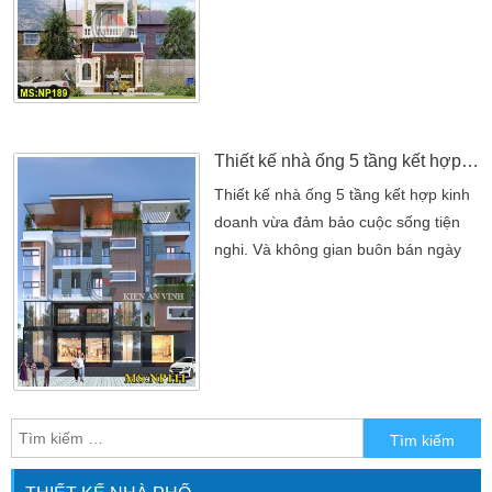
diện tích đất. Quan trọng nhất vẫn là
phù hợp với phong thủy và tài chính
của mình như thế nào? Nhằm giúp
quý vị tham khảo thêm các đặc điểm
kiến trúc mẫu thiết kế nhà ống này.
Cũng như ngoại thất […]
Thiết kế nhà ống 5 tầng kết hợp kinh doanh
Thiết kế nhà ống 5 tầng kết hợp kinh
doanh vừa đảm bảo cuộc sống tiện
nghi. Và không gian buôn bán ngày
càng phố biến tại Kiên Giang. Với tính
chất vừa dùng làm nhà ở vừa để kinh
doanh ở tầng trệt Kiến An Vinh mời
quý vị trải nghiệm những điểm kết
hợp màu sắc trong thiết nhà ống đẹp
qua dự án. Mẫu thiết kế nhà ống 5
tầng kết hợp kinh […]