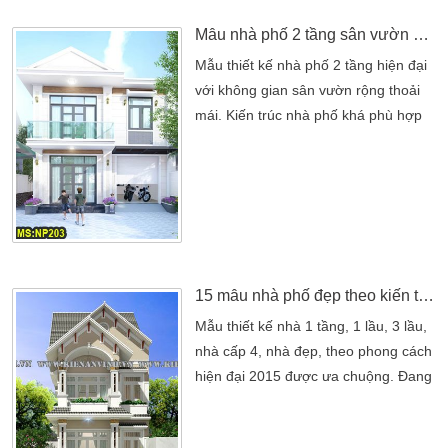
tuyệt vời nhất. Mặt tiền của ngôi nhà
ống 3 tầng […]
Mẫu nhà phố 2 tầng sân vườn Bình Dương
Mẫu thiết kế nhà phố 2 tầng hiện đại
với không gian sân vườn rộng thoải
mái. Kiến trúc nhà phố khá phù hợp
với diện tích đất của gia đình chị Tâm
trú quán Tại Bình Dương. Không gian
nhà phố 2 tầng được thiết kế bởi Kiến
Trúc Sư Kiến An Vinh. Mẫu nhà phố
khá khang trang và rộng rãi thoải mái.
Với không gian sân vườn, tạo nên
một khung cảnh […]
15 mẫu nhà phố đẹp theo kiến trúc hiện đại được ưa chuộng hiện nay
Mẫu thiết kế nhà 1 tầng, 1 lầu, 3 lầu,
nhà cấp 4, nhà đẹp, theo phong cách
hiện đại 2015 được ưa chuộng. Đang
theo xu hướng phát triển hiện nay ở
Việt Nam đi đâu cũng có thể bắt gặp