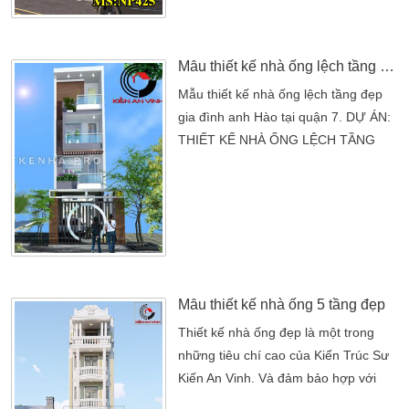
chủ đầu tư dưới đây có khuôn viên
đất 5x15m muốn xây dựng lên ngôi
nhà 3 tầng 2 mặt tiền […]
Mẫu thiết kế nhà ống lệch tầng đẹp
Mẫu thiết kế nhà ống lệch tầng đẹp
gia đình anh Hào tại quận 7. DỰ ÁN:
THIẾT KẾ NHÀ ỐNG LỆCH TẦNG
ĐẸP Chủ đầu tư: Anh HàoĐịa chỉ:
Quận 7, TP.HCMThể loại: Thiết Kế
Nhà PhốPhong cách thiết kế: Hiện
đạiTHIẾT KẾ THI CÔNG: CÔNG TY
TNHH THIẾT KẾ NHÀ ĐẸP KIẾN AN
VINH Xin chào công ty thiet ke nha
dep Kiến An Vinh, gia đình tôi có
Mẫu thiết kế nhà ống 5 tầng đẹp
mảnh đất diện tích 4x10m. Tôi dự
Thiết kế nhà ống đẹp là một trong
tính xây nhà […]
những tiêu chí cao của Kiến Trúc Sư
Kiến An Vinh. Và đảm bảo hợp với
yêu cầu của chủ đầu tư cũng như lô