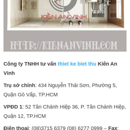
Công ty TNHH tư vấn
thiet ke biet thu
Kiến An
Vinh
Trụ sở chính
: 434 Nguyễn Thái Sơn, Phường 5,
Quận Gò Vấp, TP.HCM
VPĐD 1
: 52 Tân Chánh Hiệp 36, P. Tân Chánh Hiệp,
Quận 12, TP.HCM
Điện thoại
: (08)3715 6379 (08) 6277 0999 –
Fax
: