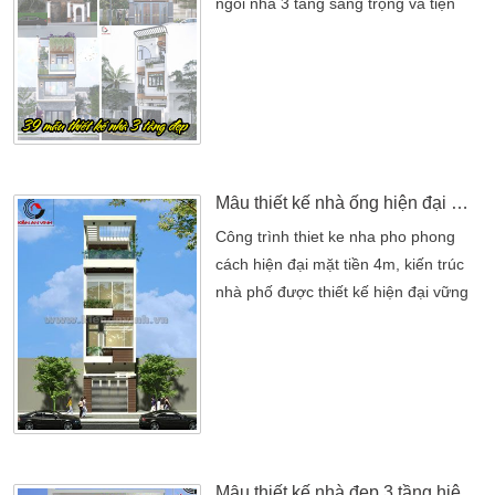
ngôi nhà 3 tầng sang trọng và tiện
nghi sẽ là lựa chọn hoàn hảo cho
bạn! Bạn mơ ước về một ngôi nhà
vừa hiện đại, vừa rộng rãi để gia đình
có thể tận hưởng những khoảnh khắc
đáng nhớ bên nhau?. Bạn muốn tìm
một thiết kế không chỉ đẹp mà còn tối
ưu hóa […]
Mẫu thiết kế nhà ống hiện đại mặt tiền 4m
Công trình thiet ke nha pho phong
cách hiện đại mặt tiền 4m, kiến trúc
nhà phố được thiết kế hiện đại vững
chãi, bền vững với thời gian. Mặt tiền
4m không quá rộng rãi nhưng các
kiến trúc sư đã khéo léo thiết kế và bố
trí các không gian hợp lý. Để tận
dụng không gian sử dụng một cách
tối đa cho các thành viên sử dụng. Về
phương án bố […]
Mẫu thiết kế nhà đẹp 3 tầng hiện đại phong cách 2017