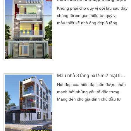
Không phải cho quý vị đợi lâu sau đây
chúng tôi xin giới thiệu tới quý vị
mẫu thiết kế nhà ống đẹp 3 tầng.
Gam màu sáng thiết kế hiện đại chủ
đầu tư gia đình anh Chỉ hiện cư ngụ
tại Quận 12. Gần với trụ sở Công ty
thiết kế nhà đẹp Kiến An Vinh luôn!
Với mẫu nhà ống được tân trang thiết
kế độc đáo và sang trọng đem lại cho
khách một […]
Mẫu nhà 3 tầng 5x15m 2 mặt tiền hiện đại ấn tượng nhất hiện nay
Nét đẹp của hiện đại luôn được nhấn
mạnh bởi những yếu tố đặc trưng.
Mang đến cho gia đình chủ đầu tư
một ngôi nhà đẹp hờn chỉnh hơn.
Diện tích 5x15m cũng đủ chứng minh
cho các chủ đầu tư thấy một ngôi nhà
khang trang như thế nào? Gia đình