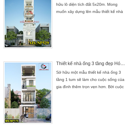
hữu lô diện tích đất 5x20m. Mong
muốn xây dựng lên mẫu thiết kế nhà
7 tầng tân cổ điển. Để tìm kiếm ý
tưởng cho ngôi nhà tương lai của
mình. Anh đã tự tìm kiếm các mẫu
nhà tân cổ điển trên nguồn internet
và biết đến công ty thiết kế nhà Kiến
An Vinh. Qua tìm hiểu anh cũng biết
Kiến An […]
Thiết kế nhà ống 3 tầng đẹp Hóc Môn
Sở hữu một mẫu thiết kế nhà ống 3
tầng 1 tum sẽ làm cho cuộc sống của
gia đình thêm trọn vẹn hơn. Bởi cuộc
sống xô bồ hàng ngày khiến bạn trở
nên mệt mỏi. Và muốn có một chốn
thư giãn yên tĩnh thì việc biến không
gian sống thành nơi nghỉ ngơi. Giải
trí, ngắm cảnh hít thở gió trời…là điều