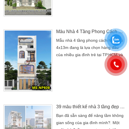
các mẫu nhà ống đẹp với các kiểu
dáng hiện đại, cao cấp nhất. Các căn
nhà ở các trung tâm thành phố với
các diện tích vị hạn chế về mặt tiền
nhà trước […]
Mẫu Nhà 4 Tầng Phong Cách Hiện Đại 4x13m
Mẫu nhà 4 tầng phong cách hiện đại
4x13m đang là lựa chọn hàng đầu
của nhiều gia đình trẻ tại TP.HCM và
các tỉnh lân cận. Với diện tích đất
khiêm tốn nhưng tối ưu công năng,
thiết kế tinh tế, mặt tiền ấn tượng và
chi phí hợp lý, mẫu nhà này mang
đến không gian sống đẳng cấp, tiện
nghi và đầy đủ tiện ích. Kiến An Vinh
– đơn vị thiết […]
39 mẫu thiết kế nhà 3 tầng đẹp kiến tạo không gian sống không thể bỏ lỡ
Bạn đã sẵn sàng để nâng tầm không
gian sống của gia đình mình?. Một