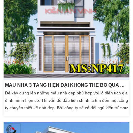
MẪU NHÀ 3 TẦNG HIỆN ĐẠI KHÔNG THỂ BỎ QUA KHI XÂY DỰNG
Để xây dựng lên những mẫu nhà đẹp phù hợp với lô diện tích gia
đình mình hiện có. Thì vấn đề đầu tiên chính là tìm đến một công
ty chuyên thiết kế nhà đẹp. Bởi công ty sẽ có đội ngũ kiến trúc sư
chuyên nghiệp đê phác họa sơ bộ mẫu nhà. Nhằm đánh giá cao
trong quá trình sử dụng của tất cả thành viên trong gia đình. Thì
bộ sưu […]