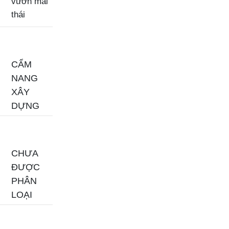
vườn mái
thái
CẨM
NANG
XÂY
DỰNG
CHƯA
ĐƯỢC
PHÂN
LOẠI