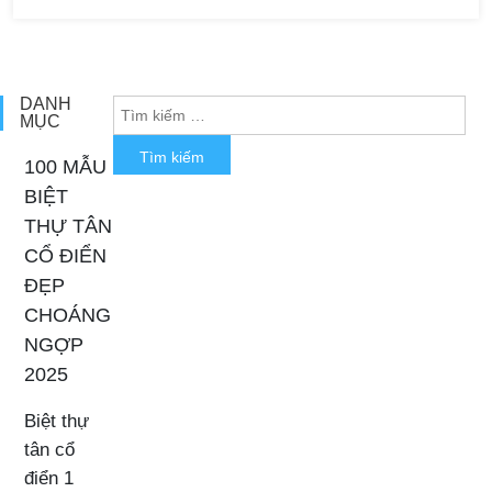
đảm nhiệm lớn. Mẫu nhà đẹp luôn hướng đến một cuộc sống
không gian rộng rãi, thoải mái nhất. Kiến trúc nhà hiện đại là tỉ lệ
thuận với các không gian vuông góc […]
DANH
MỤC
100 MẪU
BIỆT
THỰ TÂN
CỔ ĐIỂN
ĐẸP
CHOÁNG
NGỢP
2025
Biệt thự
tân cổ
điển 1