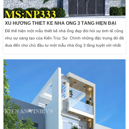
XU HƯỚNG THIẾT KẾ NHÀ ỐNG 3 TẦNG HIỆN ĐẠI
Để thể hiện một mẫu thiết kế nhà ống đẹp đòi hỏi sự tinh tế cũng
như sự sáng tạo của Kiến Trúc Sư. Chính những đặc trưng đó đã
đưa đến cho chủ đầu tư một mẫu nhà ống 3 tầng tuyệt vời nhất.
Đến vỡi công ty thiết kế nhà Kiến An Vinh chúng tôi. Kiến Trúc Sư
sẽ giúp bạn và gia đình có một không gian hoàn toàn hợp lý
nhất. […]