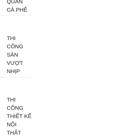
QUÁN
CÀ PHÊ
THI
CÔNG
SÀN
VƯỢT
NHỊP
THI
CÔNG
THIẾT KẾ
NỘI
THẤT