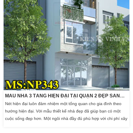
MẪU NHÀ 3 TẦNG HIỆN ĐẠI TẠI QUẬN 2 ĐẸP SANG TRỌNG
Nét hiện đại luôn đảm nhiệm một tổng quan cho gia đình theo
hướng hiện đại. Với mẫu thiết kế nhà đẹp đã giúp bạn có một
cuộc sống đẹp hơn. Một ngôi nhà đầy đủ phù hợp với chi phí xây
dựng của gia đình mình hiện có. Nhờ đó mà ngôi nhà trở nên