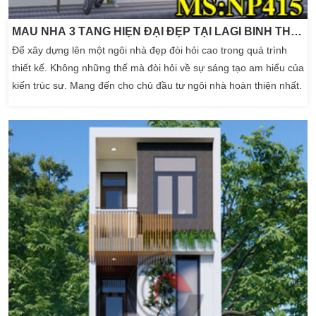
MẪU NHÀ 3 TẦNG HIỆN ĐẠI ĐẸP TẠI LAGI BÌNH THUẬN
Để xây dựng lên một ngôi nhà đẹp đòi hỏi cao trong quá trình
thiết kế. Không những thế mà đòi hỏi về sự sáng tạo am hiểu của
kiến trúc sư. Mang đến cho chủ đầu tư ngôi nhà hoàn thiện nhất.
Một công ty có uy tín xây dựng nhà luôn phải trau dồi kỹ về thiết
kế xen lẫn thi công. Giúp đánh giá sự xác thực của ngôi nhà một
cách […]