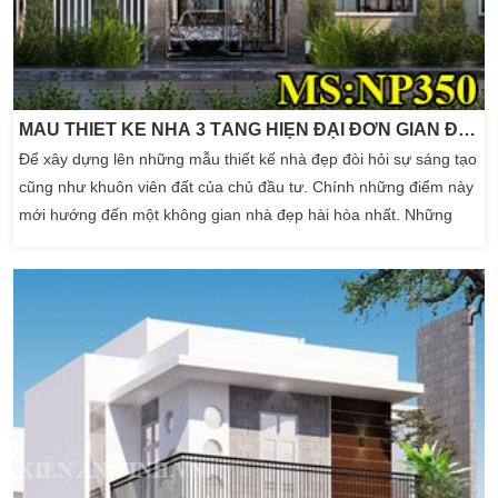
MẪU THIẾT KẾ NHÀ 3 TẦNG HIỆN ĐẠI ĐƠN GIẢN ĐẸP
Để xây dựng lên những mẫu thiết kế nhà đẹp đòi hỏi sự sáng tạo
cũng như khuôn viên đất của chủ đầu tư. Chính những điểm này
mới hướng đến một không gian nhà đẹp hài hòa nhất. Những
ngôi nhà đẹp luôn mang đến những ý tưởng mới trong thiết kế.
Một kiến trúc nhà đẹp chính là những yếu tố cơ bản mà nhiều
chủ đầu tư cần nắm. Xác định được […]