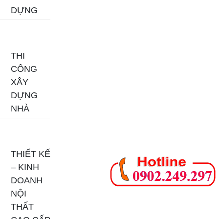
DỰNG
THI
CÔNG
XÂY
DỰNG
NHÀ
THIẾT KẾ
– KINH
DOANH
NỘI
THẤT