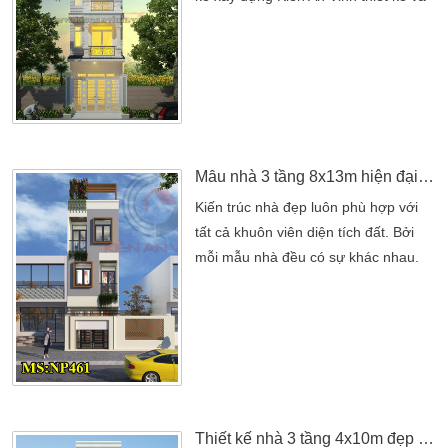
thi công. TÊN DỰ ÁN: THIẾT KẾ NHÀ
PHỐ MẶT TIỀN 4M ĐẸP GIA ĐÌNH
ANH TOÀNChủ đầu tư: Anh ToànĐịa
chỉ: Quận Thủ Đức, TpHCMThể
loại: Thiết kế nhà phố đẹpSố tầng: 3
tầng + Sân ThượngPhong cách thiết
kế: Hiện đạiTHIẾT KẾ THI CÔNG:
Mẫu nhà 3 tầng 8x13m hiện đại tại Gò Vấp
CÔNG TY TNHH THIET KE […]
Kiến trúc nhà đẹp luôn phù hợp với
tất cả khuôn viên diện tích đất. Bởi
mỗi mẫu nhà đều có sự khác nhau.
Từ nét đẹp trong hình thức phối cảnh
cho đến thi công nhà. Nhà đẹp phải
có một lô diện tích phù hợp với gia
đình mình. Sự yêu thích của gia đình
cao nhờ sự sáng tạo trong thiết kế.
Cũng như ý tưởng của kiến trúc sư
kết […]
Thiết kế nhà 3 tầng 4x10m đẹp 3 phòng ngủ tại Tân Phú