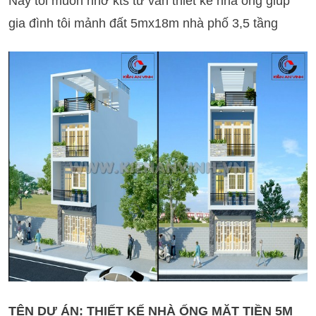
Nay tôi muốn nhờ kts tư vấn thiết kế nhà ống giúp
gia đình tôi mảnh đất 5mx18m nhà phố 3,5 tầng
TÊN DỰ ÁN: THIẾT KẾ NHÀ ỐNG MẶT TIỀN 5M