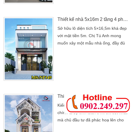
tận dụng tối đa không gian sống. Mà
vẫn đảm bảo tính thẩm mỹ, công
năng sử dụng […]
Thiết kế nhà 5x16m 2 tầng 4 phòng ngủ chi phí 750 triệu
Sở hữu lô diện tích 5×16,5m khá đẹp
với mặt tiền 5m. Chị Tú Anh mong
muốn xây một mẫu nhà ống, đầy đủ
tiện nghi nhất. Mang đến cuốc sống
hiện đại nhất cho gia đình mình.
Chính điểm này mà chị đã đi tìm trên
internet nhờ công ty thiết kế nhà đẹp
xây dựng giúp chị ngôi nhà. Sau khi
tìm hiểu khá kỹ trên mạng internet,
với muốn tìm công ty […]
Thiết kế nhà 3 tầng 7x19m mái thái đẹp tại Bình Dương
Kiến trúc nhà đẹp được thể hiện rõ
chính là sự tính toán tỉ mỉ chi tiết nhất
mà chủ đầu tư đã phác hoạ lên cho
gia đình. Với quỹ đất 7x19m khá