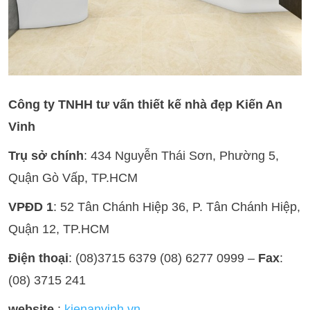
Công ty TNHH tư vấn thiết kế nhà đẹp Kiến An
Vinh
Trụ sở chính
: 434 Nguyễn Thái Sơn, Phường 5,
Quận Gò Vấp, TP.HCM
VPĐD 1
: 52 Tân Chánh Hiệp 36, P. Tân Chánh Hiệp,
Quận 12, TP.HCM
Điện thoại
: (08)3715 6379 (08) 6277 0999 –
Fax
:
(08) 3715 241
website
:
kienanvinh.vn