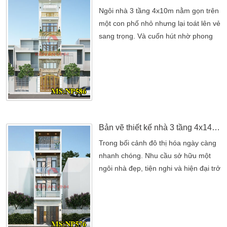
Ngôi nhà 3 tầng 4x10m nằm gọn trên
một con phố nhỏ nhưng lại toát lên vẻ
sang trọng. Và cuốn hút nhờ phong
cách kiến trúc tân cổ điển đầy tinh tế.
Dù diện tích không quá lớn, nhưng
nhờ thiết kế khéo léo và tỉ mỉ. Ngôi
nhà trở thành điểm nhấn nổi bật giữa
dãy phố hiện đại. Chúng tôi đang nói
đến là mẫu thiết kế nhà 3 tầng 4x10m
đẹp […]
Bản vẽ thiết kế nhà 3 tầng 4x14m hiện đại 3 phòng ngủ tại Bình Tân
Trong bối cảnh đô thị hóa ngày càng
nhanh chóng. Nhu cầu sở hữu một
ngôi nhà đẹp, tiện nghi và hiện đại trở
nên cấp thiết. Với diện tích đất có mặt
tiền 4m và chiều sâu 14m, thiết kế
nhà 3 tầng hiện đại. Là một giải pháp
lý tưởng cho những gia đình muốn