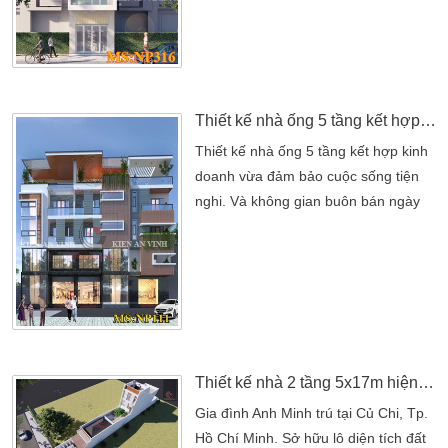
phải cân bằng giữa yếu tố thoáng mát
và tiện nghi tối đa nhất cho không
gian nhà. Sở dĩ mặt tiền 4m với chiều
sâu 10m luôn đòi hỏi người thiết kế
[…]
Thiết kế nhà ống 5 tầng kết hợp kinh doanh
Thiết kế nhà ống 5 tầng kết hợp kinh
doanh vừa đảm bảo cuộc sống tiện
nghi. Và không gian buôn bán ngày
càng phố biến tại Kiên Giang. Với tính
chất vừa dùng làm nhà ở vừa để kinh
doanh ở tầng trệt Kiến An Vinh mời
quý vị trải nghiệm những điểm kết
hợp màu sắc trong thiết nhà ống đẹp
qua dự án. Mẫu thiết kế nhà ống 5
tầng kết hợp kinh […]
Thiết kế nhà 2 tầng 5x17m hiện đại 3 phòng ngủ tại Củ Chi
Gia đình Anh Minh trú tại Củ Chi, Tp.
Hồ Chí Minh. Sở hữu lô diện tích đất