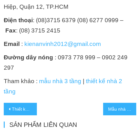
Hiệp, Quận 12, TP.HCM
Điện thoại
: (08)3715 6379 (08) 6277 0999 –
Fax
: (08) 3715 2415
Email
:
kienanvinh2012@gmail.com
Đường dây nóng
: 0973 778 999 – 0902 249
297
Tham khảo :
mẫu nhà 3 tầng
|
thiết kế nhà 2
tầng
Thiết kế nhà 4 tầng 5 x18m 4 phòng ngủ hiện đại tại Quận 12
Mẫu nhà 4 tầng có gara để xe oto hiện đại đẳng cấp trong thiết kế
SẢN PHẨM LIÊN QUAN