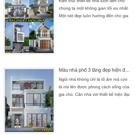
Kiến trúc thiết kế nhà luôn làm cho
chúng ta một không gian tối ưu nhất.
Một nét đẹp luôn hướng đến cho gia
đình bạn một cuộc sống thoải mái
hơn. Như những câu nói chúng ta
luôn nghe thường xuyên. Ví von như “
nhà là nơi để về, là nơi bình yên sau
những ngày mệt mỏi “. Nhưng để xây
dựng lên một ngôi nhà mơ ước cũng
là một vấn […]
Mẫu nhà phố 3 tầng đẹp hiện đại tại Củ Chi
Ngôi nhà không chỉ là tổ ấm mà còn
là nói lên được phong cách sống của
gia chủ. Căn nhà với thiết kế hiện đại
luôn là mơ ước của nhiều người.
Công ty kiến trúc Kiến An Vinh xin giới
thiệu đến khách hàng mẫu nhà phố 3
tầng đẹp hiện đại. Thiết kế nhà phố 3
tầng đã trở nên rất quen thuộc với