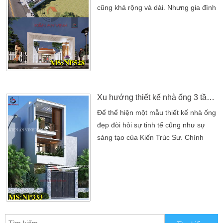
cũng khá rộng và dài. Nhưng gia đình
hướng đến thiết kế nhà 2 tầng đẹp.
Mang phong cách hiện đại với diện
tích 5x17m. Để có được những ý
tưởng đẹp cho ngôi nhà tương lai của
anh. Điều này đòi hỏi anh phải tìm
kiếm ý tưởng cũng như những điểm
nổi bật riêng […]
Xu hướng thiết kế nhà ống 3 tầng hiện đại
Để thể hiện một mẫu thiết kế nhà ống
đẹp đòi hỏi sự tinh tế cũng như sự
sáng tạo của Kiến Trúc Sư. Chính
những đặc trưng đó đã đưa đến cho
chủ đầu tư một mẫu nhà ống 3 tầng
tuyệt vời nhất. Đến vỡi công ty thiết
kế nhà Kiến An Vinh chúng tôi. Kiến
Trúc Sư sẽ giúp bạn và gia đình có
một không gian hoàn toàn hợp lý