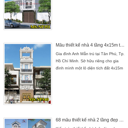
thoải mái nhất. Mang sự bình yên
trong lành nhất cho tất cả thành viên
trong gia đình. Chính những nét đẹp
riêng luôn hướng đến cho gia đình an
vui trong không gian mới. Những mẫu
nhà đẹp luôn sử dụng theo nhiều
phong cách khác nhau. Bởi sự […]
Mẫu thiết kế nhà 4 tầng 4x15m tân cổ điển tại Tân Phú
Gia đình Anh Mẫn trú tại Tân Phú, Tp.
Hồ Chí Minh. Sở hữu riêng cho gia
đình mình một lô diện tích đất 4x15m
khá vuông. Gia đình anh đang định
hướng xây dựng lên một ngôi nhà 4
tầng 4x15m đẹp. Nhưng để có các ý
tưởng đẹp cho ngôi nhà tương lai của
mình. Anh đã tự tìm hiểu cũng như
mong muốn một ngôi nhà phong cách
tân cổ điển. […]
68 mẫu thiết kế nhà 2 tầng đẹp phong thủy tốt nhất