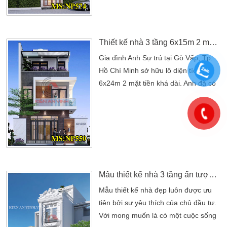
hiện đại. Có thể đáp ứng được nhu
cầu sinh hoạt đầy đủ và tiện nghi,
đồng thời tạo nên một không gian
sống thoải mái, hợp phong thủy. […]
Thiết kế nhà 3 tầng 6x15m 2 mặt tiền 3 phòng ngủ hiện đại tại Gò Vấp
Gia đình Anh Sự trú tại Gò Vấp, Tp.
Hồ Chí Minh sở hữu lô diện tích đất
6x24m 2 mặt tiền khá dài. Anh đã có
định hướng xây dựng lên mẫu thiết kế
nhà 3 tầng 6x15m cho gia đình anh.
Còn quỹ đất chiều dài 9m anh sử
dụng làm nhà trọ. Đây cũng là một
trong những nguồn tang thu nhập cho
gia đình mình. Biết định hướng của
mình […]
Mẫu thiết kế nhà 3 tầng ấn tượng đẹp tại quận 7
Mẫu thiết kế nhà đẹp luôn được ưu
tiên bởi sự yêu thích của chủ đầu tư.
Với mong muốn là có một cuộc sống