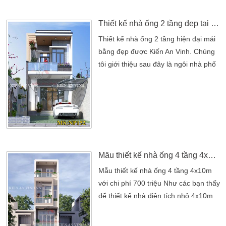
người dân ở những thành phố lớn.
Khi quá […]
Thiết kế nhà ống 2 tầng đẹp tại Trà Vinh
Thiết kế nhà ống 2 tầng hiện đại mái
bằng đẹp được Kiến An Vinh. Chúng
tôi giới thiệu sau đây là ngôi nhà phố
2 tầng của anh Vinh trú quán tại Trà
Vinh với công năng đầy đủ và tiện
nghi Mẫu thiết kế nhà ống 2 tầng này
được kiến trúc sư Kiến An Vinh. Công
ty chúng tôi thiết kế dựa theo ý tưởng
tạo nên một công trình phù hợp về
phong thủy […]
Mẫu thiết kế nhà ống 4 tầng 4x10m với chi phí 700 triệu
Mẫu thiết kế nhà ống 4 tầng 4x10m
với chi phí 700 triệu Như các bạn thấy
để thiết kế nhà diện tích nhỏ 4x10m
đẹp là một bài toán khó cho kiến trúc
sư Kiến An Vinh chúng tôi. Bởi khi