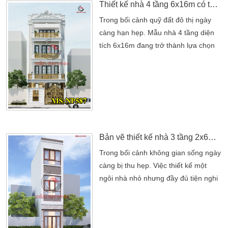
Thiết kế nhà 4 tầng 6x16m có tầng hầm tại Bình Tân
Trong bối cảnh quỹ đất đô thị ngày
càng hạn hẹp. Mẫu nhà 4 tầng diện
tích 6x16m đang trở thành lựa chọn
tối ưu cho các gia đình hiện đại. Mẫu
thiết kế đến từ Kiến Trúc Kiến An Vinh
là minh chứng rõ ràng cho sự kết hợp
hài hòa giữa thẩm mỹ tân cổ điển và
công năng tiện nghi. Ngôi nhà được
thiết kế theo phong cách tân cổ điển,
nổi […]
Bản vẽ thiết kế nhà 3 tầng 2x6m hiện đại 2 phòng ngủ tại Gò Vấp
Trong bối cảnh không gian sống ngày
càng bị thu hẹp. Việc thiết kế một
ngôi nhà nhỏ nhưng đầy đủ tiện nghi
và thẩm mỹ là điều không hề dễ
dàng. Tuy nhiên, với một diện tích
nhỏ chỉ 2x6m, một ngôi nhà 3 tầng