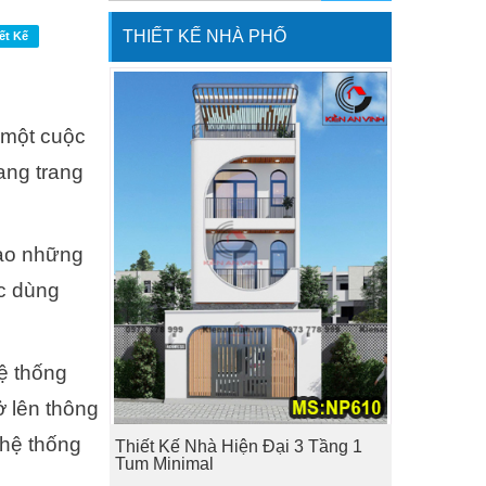
THIẾT KẾ NHÀ PHỐ
ết Kế
 một cuộc
ang trang
Tạo những
ệc dùng
hệ thống
ở lên thông
 hệ thống
Thiết Kế Nhà Hiện Đại 3 Tầng 1
Tum Minimal