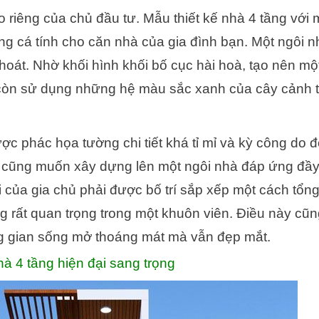
 riêng của chủ đầu tư. Mẫu thiết kế nhà 4 tầng với 
ọng cá tính cho căn nhà của gia đình bạn. Một ngôi 
khoát. Nhờ khối hình khối bố cục hài hoà, tạo nên m
 còn sử dụng những hệ màu sắc xanh của cây cảnh t
ợc phác họa tường chi tiết khá tỉ mỉ và kỳ công do đ
tư cũng muốn xây dựng lên một ngôi nhà đáp ứng đầ
i của gia chủ phải được bố trí sắp xếp một cách tổng
 rất quan trọng trong một khuôn viên. Điều này cũn
ng gian sống mở thoáng mát mà vẫn đẹp mắt.
à 4 tầng hiện đại sang trọng