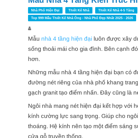
Mẫu Nhà 4 Tầng Kiến Trúc H
Nhà Phố Hiện Đại
Thiết Kế Nhà
Thiết Kế Nhà 4-5 Tầng
Top 999 Mẫu Thiết Kế Nhà Ống - Nhà Phố Đẹp Nhất 2025 - 2026
Mẫu
nhà 4 tầng hiện đại
luôn được xây dự
sống thoải mái cho gia đình. Bên cạnh đó
hơn.
Những mẫu nhà 4 tầng hiện đại bạn có đ
đường nét riêng của nhà phố khang trang 
gạch granit tạo điểm nhấn. Đây cũng là n
Ngôi nhà mang nét hiện đại kết hợp với h
kính cường lực sang trọng. Giúp cho ngô
thoáng. Hệ kính nên tạo một điểm sáng s
cửa gỗ truyền thống.