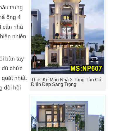
màu trung
nhà ống 4
ột căn nhà
hiên nhiên
ôi bàn tay
y đủ chức
 quát nhất.
Thiết Kế Mẫu Nhà 3 Tầng Tân Cổ
Điển Đẹp Sang Trọng
g đòi hỏi