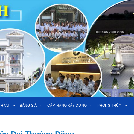
CH VỤ
BẢNG GIÁ
CẨM NANG XÂY DỰNG
PHONG THỦY
T