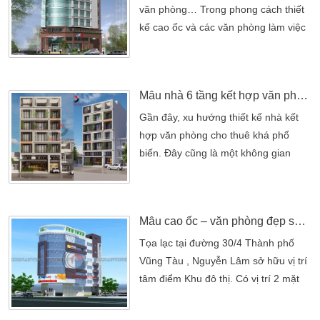
nhiều chủ đầu tư đã rót vốn vào thị
văn phòng… Trong phong cách thiết
trường bất động sản này. Ngoại […]
kế cao ốc và các văn phòng làm việc
ngày nay đa số các chủ đầu tư
thường chọn kiểu thiết kế theo không
gian mở với phong cách bài trí nội
Mẫu nhà 6 tầng kết hợp văn phòng cho thuê hiện đại
thất thích hợp, vì như thế sẽ tạo nên
một văn phòng làm việc không bị gò
Gần đây, xu hướng thiết kế nhà kết
bó cả về tầm nhìn lẫn tư duy, mang
hợp văn phòng cho thuê khá phổ
đến phong cách mới mẻ […]
biến. Đây cũng là một không gian
thoải mái nhất cho chủ đầu tư cũng
như khách thuê. Mang đến một
nguồn thu nhập thụ động chính trong
Mẫu cao ốc – văn phòng đẹp sang trọng
khuôn viên đất của gia đình mình. Khi
mà chủ đầu tư suy nghĩ đến xây dựng
Tọa lạc tại đường 30/4 Thành phố
văn phòng cho thuê. Thì ngôi nhà
Vũng Tàu , Nguyễn Lâm sở hữu vị trí
được xây dựng theo hình thức nhà
tâm điểm Khu đô thị. Có vị trí 2 mặt
cao […]
tiền đường và góc nhìn chính hướng
ra công viên, Nguyễn Lâm được thừa