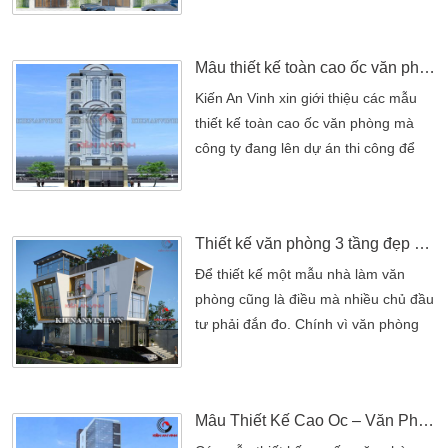
chỗ làm việc thoải mái nhất. Bởi khi
thoải mái thì tất cả nhân viên làm việc
Mẫu thiết kế toàn cao ốc văn phòng nổi bật nhất Sài Thành
sẽ tốt hơn. Đảm bảo hoàn thành công
việc xuất sắc. Chính điều đó mà văn
Kiến An Vinh xin giới thiệu các mẫu
phòng luôn được hoàn thiện bởi nét
thiết kế toàn cao ốc văn phòng mà
mỹ thuật riêng. Kèm […]
công ty đang lên dự án thi công để
các bạn tham khảo. Trong một vài
năm gần đây cùng với sự đi lên nền
kinh tế của thành phố. Tình hình đầu
Thiết kế văn phòng 3 tầng đẹp nhất tại Bình Dương
tư nước ngoài vào thì trường ngày
càng mở rộn. Đã mở ra một triển
Để thiết kế một mẫu nhà làm văn
vọng thật nhiều hứa hẹn đối với việc
phòng cũng là điều mà nhiều chủ đầu
đầu tư. Xây […]
tư phải đắn đo. Chính vì văn phòng
luôn được xây dựng khá thoáng mát
nhất, điều này thể hiện rõ nhất cho
quý công ty. Cũng giống như mẫu
Mẫu Thiết Kế Cao Ốc – Văn Phòng Hiện Đại
thiết kế văn phòng được xây dựng 3