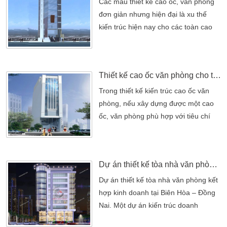
tầng dưới đây. Một phần chủ đầu tư
Các mẫu thiết kế cao ốc, văn phòng
cũng muốn cho nhân viên mình một
đơn giản nhưng hiện đại là xu thế
chỗ làm việc thoải mái nhất. […]
kiến trúc hiện nay cho các toàn cao
ốc – văn phòng Các mẫu thiết kế cao
ốc, văn phòng đơn giản nhưng hiện
đại là xu thế kiến trúc hiện nay cho
Thiết kế cao ốc văn phòng cho thuê
các toàn cao ốc – văn phòng , hay
các khu phức hợp – trung tâm thương
Trong thiết kế kiến trúc cao ốc văn
mại. Các mẫu thiết kế của công ty
phòng, nếu xây dựng được một cao
Kiến An Vinh luôn […]
ốc, văn phòng phù hợp với tiêu chí
phong thủy sẽ giúp mang đến nhiều
may mắn Trong thiết kế kiến trúc cao
ốc văn phòng, nếu xây dựng được
Dự án thiết kế tòa nhà văn phòng kết hợp kinh doanh
một cao ốc, văn phòng phù hợp với
tiêu chí phong thủy sẽ giúp mang đến
Dự án thiết kế tòa nhà văn phòng kết
nhiều may mắn, tài lộc cho hoạt động
hợp kinh doanh tại Biên Hòa – Đồng
kinh doanh. Công ty thiết kế xây […]
Nai. Một dự án kiến trúc doanh
nghiệp có thể truy cập phải tuân theo