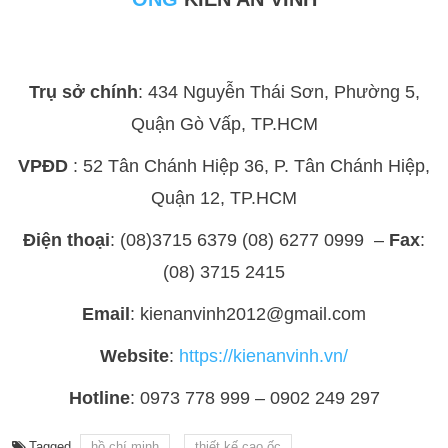
Trụ sở chính
: 434 Nguyễn Thái Sơn, Phường 5,
Quận Gò Vấp, TP.HCM
VPĐD
: 52 Tân Chánh Hiệp 36, P. Tân Chánh Hiệp,
Quận 12, TP.HCM
Điện thoại
: (08)3715 6379 (08) 6277 0999 –
Fax
:
(08) 3715 2415
Email
: kienanvinh2012@gmail.com
Website
:
https://kienanvinh.vn/
Hotline
: 0973 778 999 – 0902 249 297
Tagged
hồ chí minh
thiết kế cao ốc