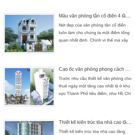
một số quy tắc cơ bản: – Cửa ra vào
của tòa nhà phải cao ít nhất 0,80 m,
Mẫu văn phòng tân cổ điển 4 tầng đẹp sang trọng
và cần gạt hoặc tay nắm cửa tự động;
– Tầng bên trong phải liên tục (không
Nét đẹp của văn phòng tân cổ điển
có khoảng trống) và tự trượt; – […]
luôn làm cho chúng ta một điểm tổng
quan nhất định. Chính vì thế mà xây
dựng lên một kiến trúc hài hòa nhất.
Không những thế mà thiết kế văn
phòng đưa đến điểm cốt lõi riêng.
Cao ốc văn phòng phong cách bán cổ điển đẹp
Kiến An Vinh trong 15 năm thiết kế và
thi công xây dựng văn phòng. Đã đưa
Trước nhu cầu thiết kế văn phòng cho
ra nhiều bộ sưu tập văn phòng cho
thuê ngày một tăng cao nhất là ở khu
thuê đẹp. Phù […]
vực Thành Phố tiêu điểm, như Hồ Chí
Minh, Vũng Tàu, Hà Nội. Trước nhu
cầu thiết kế văn phòng cho thuê ngày
một tăng cao nhất là ở khu vực
Thiết kế kiến trúc tòa nhà cao tầng
Thành Phố tiêu điểm, như Hồ Chí
Minh, Vũng Tàu, Hà Nội. Đối với
Thiết kế kiến trúc tòa nhà cao tầng,