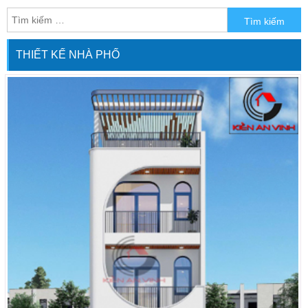
hưởng hệ thống giao thông thuận
tiện, rộng rãi và cơ sở hạ tầng vượt
trội của khu vực, từ đây dễ dàng kết
THIẾT KẾ NHÀ PHỐ
nối với các quận khác của thành phố
chỉ trong ít […]