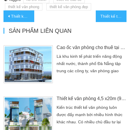
thiết kế văn phong
thiết kế văn phòng đẹp
Thiết kế biệt thự hiện đại 10x20m tại bình dương
Thiết kế trường mầm non 10x34m kết hợp nhà ở 2 tầng hiện đại tại Đồng Nai
SẢN PHẨM LIÊN QUAN
Cao ốc văn phòng cho thuê tại Đà Nẵng
Là khu kinh tế phát triển năng động
nhất nước, thành phố Đà Nẵng tập
trung các công ty, văn phòng giao
dịch nhiều nhất nước. Việc xây dựng
các cao ốc văn phòng góp phần giải
quyết vấn đề về cơ sở hạ tầng của
Thiết kế văn phòng 4,5 x20m (90m2) 4 tầng hiện đại
thành phố. Ngoài ra, cao ốc văn
phòng được thiết kế với nhiều phong
Kiến trúc thiết kế văn phòng luôn
cách kiến trúc hiện đại, bắt mắt. Là
được đẩy mạnh bởi nhiều hình thức
khu kinh tế phát triển năng động […]
khác nhau. Có nhiều chủ đầu tư lại
muốn thiết kế riêng cho công ty một