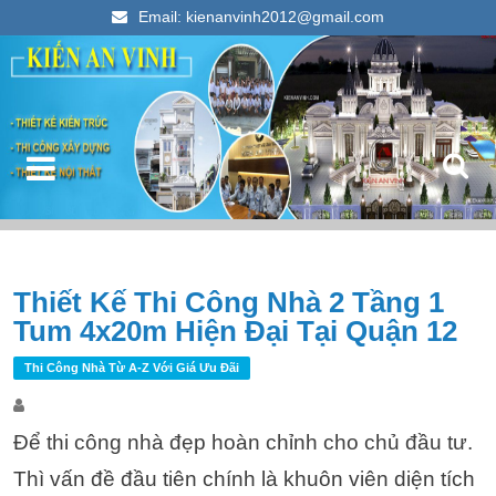
Email: kienanvinh2012@gmail.com
Kiến An Vinh
Thiết kế xây dựng nhà ống đẹp 2023
Điều hướng bài viết
Thiết Kế Thi Công Nhà 2 Tầng 1
T
Tum 4x20m Hiện Đại Tại Quận 12
k
c
Thi Công Nhà Từ A-Z Với Giá Ưu Đãi
Để thi công nhà đẹp hoàn chỉnh cho chủ đầu tư.
Thì vấn đề đầu tiên chính là khuôn viên diện tích