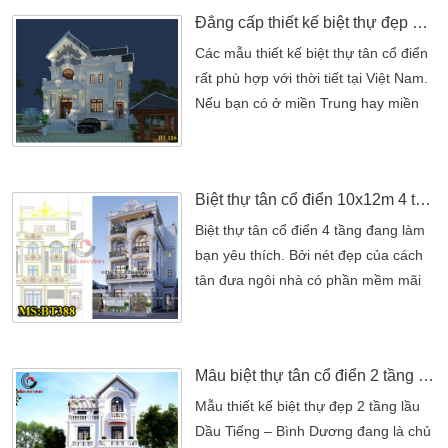
Đẳng cấp thiết kế biệt thự đẹp 3 tầng cổ điển
Các mẫu thiết kế biệt thự tân cổ điển
rất phù hợp với thời tiết tại Việt Nam.
Nếu bạn có ở miền Trung hay miền
Nam nắng nóng thì với thiết kế tạo
nhiều cửa sổ thì căn biệt thự của bạn
lúc nào cũng tràn đầy gió mát.
Biệt thự tân cổ điển 10x12m 4 tầng đẹp phong cách
Các mẫu thiết kế biệt thự tân cổ
điển rất phù hợp với thời tiết tại Việt
Biệt thự tân cổ điển 4 tầng đang làm
Nam. Nếu bạn có ở miền Trung hay
bạn yêu thích. Bởi nét đẹp của cách
miền Nam […]
tân đưa ngôi nhà có phần mềm mãi
hơn. Chính những điểm đó đã thư hút
được nhiều gia đình. Với một phong
cách cổ điển kết hợp hiện đại đã đưa
Mẫu biệt thự tân cổ điển 2 tầng đẹp tại Dầu Tiếng – Bình Dương
ngôi nhà đẹp chuẩn nét hơn. Gia đình
chị Hường trú quán tại Tân Bình, Hồ
Mẫu thiết kế biệt thự đẹp 2 tầng lầu
Chí Minh có một lô diện tích đất
Dầu Tiếng – Bình Dương đang là chủ