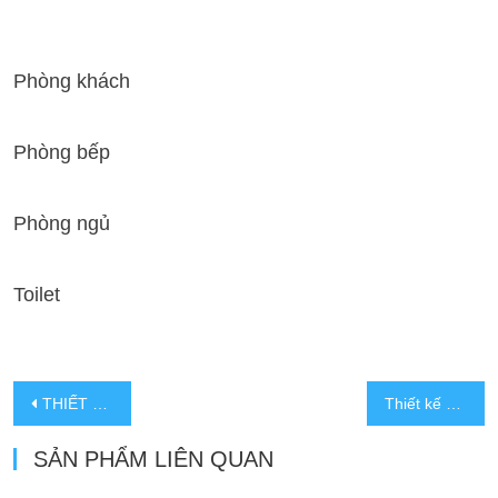
Phòng khách
Phòng bếp
Phòng ngủ
Toilet
THIẾT KẾ THI CÔNG BIỆT THỰ CHỊ HƯƠNG
Thiết kế biệt thự đẹp phong cách hiện đại
SẢN PHẨM LIÊN QUAN