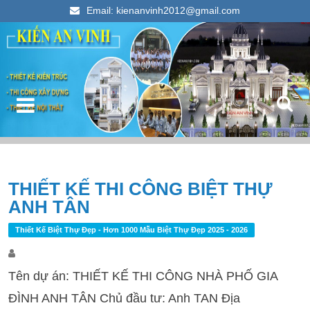
Email: kienanvinh2012@gmail.com
Kiến An Vinh
Thiết kế xây dựng nhà ống đẹp 2023
Điều hướng bài viết
THIẾT KẾ THI CÔNG BIỆT THỰ
T
ANH TÂN
k
c
Thiết Kế Biệt Thự Đẹp - Hơn 1000 Mẫu Biệt Thự Đẹp 2025 - 2026
Tên dự án: THIẾT KẾ THI CÔNG NHÀ PHỐ GIA
ĐÌNH ANH TÂN Chủ đầu tư: Anh TAN Địa