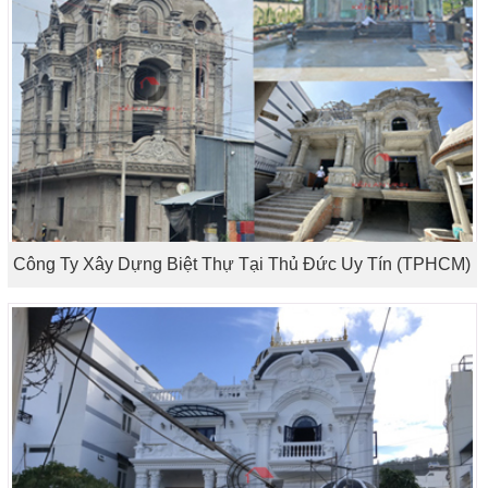
Công Ty Xây Dựng Biệt Thự Tại Thủ Đức Uy Tín (TPHCM)