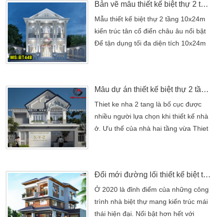
Bản vẽ mẫu thiết kế biệt thự 2 tầng 10x24m tân cổ điển
mà chủ nhà ưa thích nhất với những
đường nét sắc. Làm cho ra một công
Mẫu thiết kế biệt thự 2 tầng 10x24m
trình biệt thự đẹp về ngoại thất và còn
kiến trúc tân cổ điển châu âu nổi bật
mang giá trị thẩm mỹ cao. Khi gia
Để tận dụng tối đa diện tích 10x24m
chủ thấy được […]
cho bản thiết kế biệt thự 2 tầng theo
phong cách tân cổ điển châu âu.
Được thiết kế và sử dụng các chi tiết
Mẫu dự án thiết kế biệt thự 2 tầng đẹp tại Phú Nhuận
mang đậm nét cổ điển và hiện đại
mang vẻ đẹp sang trọng và tinh tế.
Thiet ke nha 2 tang là bố cục được
Để kiến trúc toát lên nét đẹp vốn có,
nhiều người lựa chọn khi thiết kế nhà
[…]
ở. Ưu thế của nhà hai tầng vừa Thiet
ke nha 2 tang là bố cục được nhiều
người lựa chọn khi thiết kế nhà ở. Ưu
thế của nhà hai tầng vừa gọn, dễ bố
Đổi mới đường lối thiết kế biệt thự 3 tầng phong cách hiện đại – mã BT406
trí, không quá đồ sộ nhưng cũng đủ
để phô diễn được những nét tinh tế
Ở 2020 là đỉnh điểm của những công
về thẩm mỹ nếu chủ nhân khéo […]
trình nhà biệt thự mang kiến trúc mái
thái hiện đại. Nổi bật hơn hết với