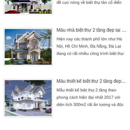
10x12m. Mong […]
đề cực nóng về biệt thự tân cổ điển
nhất là năm 2017. Vào đầu năm Đinh
Dậu Kiến An Vinh đã tung ra một
dòng biệt thự mới. Mang thương hiệu
Mẫu nhà biệt thự 2 tầng đẹp tại Kiên Giang
biệt thự tân cổ điển Kiến An Vinh
đánh dấu cột mốc. Công ty bắt đầu đi
Hiện nay các thành phố lớn như Hà
vào lĩnh vực thiết kế biệt thự cổ điển
Nội, Hồ Chí Minh, Đà Nẵng, Đà Lạt
[…]
đang có rất nhiều công trình biệt thự
được xây dựng lên. Nhu cầu thiết kế
Biệt thự cổ điển Pháp, biệt thự tân cổ
điển ngày càng tăng do gia chủ luôn
Mẫu thiết kế biệt thự 2 tầng đẹp hiện đại 15x20m
mong muốn có một ngôi biệt thự cao
cấp và tinh tế giống các vua chúa
Mẫu thiết kế biệt thự 2 tầng theo
ngày xưa. Có nhiều mẫu nhà biệt thự
phong cách hiện đại nhất 2017 với
mang phong […]
diện tích 300m2 rất ấn tượng và độc
đáo. Với mặt tiền rộng 15m cho nên
KTS đã không ngừng sáng tạo.
Và thiết kế biệt thự theo phong cách