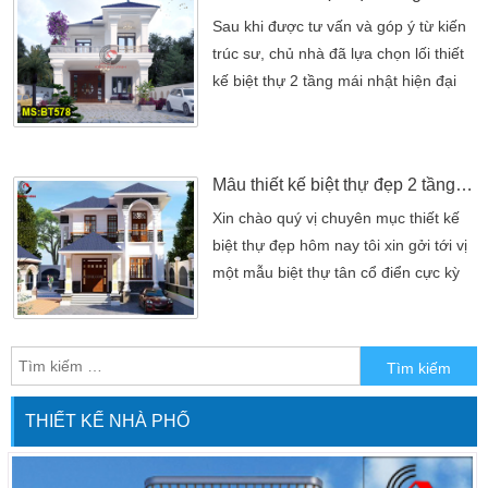
hơn so với các loại hình thiết kế biệt
Sau khi được tư vấn và góp ý từ kiến
thự đẹp diện tích quy mô lớn […]
trúc sư, chủ nhà đã lựa chọn lối thiết
kế biệt thự 2 tầng mái nhật hiện đại
với thiết kế đơn giản. Nhưng vẫn sở
hữu được nét đẹp sang trọng và đồ
sộ vốn có của một công trình bán cổ
Mẫu thiết kế biệt thự đẹp 2 tầng tân cổ điển tại huyện Cần Giờ
điển. Kiến trúc được thiết kế đáp ứng
cho 3 – 6 thành viên sinh sống. Sở
Xin chào quý vị chuyên mục thiết kế
hữu diện tích đất rộng […]
biệt thự đẹp hôm nay tôi xin gởi tới vị
một mẫu biệt thự tân cổ điển cực kỳ
đẹp tại tỉnh Cần Giờ nơi đây được
cho là một Xin chào quý vị chuyên
mục thiết kế biệt thự đẹp hôm nay tôi
xin gởi tới vị một mẫu biệt thự tân cổ
điển cực kỳ đẹp tại tỉnh Cần Giờ nơi
THIẾT KẾ NHÀ PHỐ
đây được cho là […]