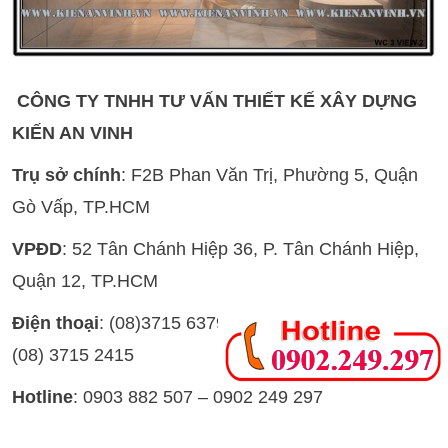
CÔNG TY TNHH TƯ VẤN THIẾT KẾ XÂY DỰNG
KIẾN AN VINH
Trụ sở chính
: F2B Phan Văn Trị, Phường 5, Quận
Gò Vấp, TP.HCM
VPĐD
: 52 Tân Chánh Hiệp 36, P. Tân Chánh Hiệp,
Quận 12, TP.HCM
Điện thoại
: (08)3715 6379 (08) 3715 2415 –
Fax
:
(08) 3715 2415
Hotline
: 0903 882 507 – 0902 249 297