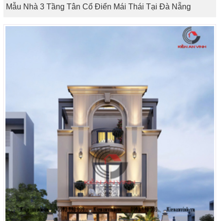
Mẫu Nhà 3 Tầng Tân Cổ Điển Mái Thái Tại Đà Nẵng