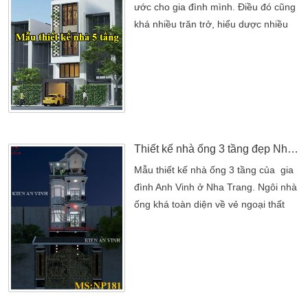
ước cho gia đình mình. Điều đó cũng
khá nhiều trăn trở, hiểu dược nhiều
vấn để nhiều công ty thiết kế nhà đẹp
ra đời. Nhờ tương thức luôn ẩn mình
trong những kiến thức thực tế lẫn
khách quan. Điểm nổi bật chính là
các kiến trúc sư đã luôn cố gắng
trong các cấu trúc xây dựng nhà. Nhà
đã luôn hướng đến một […]
Thiết kế nhà ống 3 tầng đẹp Nha Trang
Mẫu thiết kế nhà ống 3 tầng của gia
đình Anh Vinh ở Nha Trang. Ngôi nhà
ống khá toàn diện về vẻ ngoại thất
chen lẫn nội thất, giúp mở rộng không
gian ngôi nhà. Mẫu nhà ống 3 tầng
mái thái hiện đại có xen kẽ một số
họa tiết của cổ điển. Được các kiến
trúc sư Kiến An Vinh thiết kế khá tỉ mỉ
và kỳ công. Với một công trình nhà 3