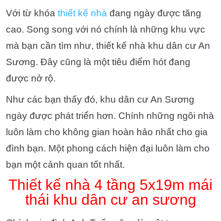
Với từ khóa
thiết kế nhà
đang ngày được tăng
cao. Song song với nó chính là những khu vực
mà bạn cần tìm như, thiết kế nhà khu dân cư An
Sương. Đây cũng là một tiêu điểm hót đang
được nở rộ.
Như các bạn thấy đó, khu dân cư An Sương
ngày được phát triển hơn. Chính những ngôi nhà
luôn làm cho không gian hoàn hảo nhất cho gia
đình bạn. Một phong cách hiện đại luôn làm cho
bạn một cảnh quan tốt nhất.
Thiết kế nhà 4 tầng 5x19m mái
thái khu dân cư an sương