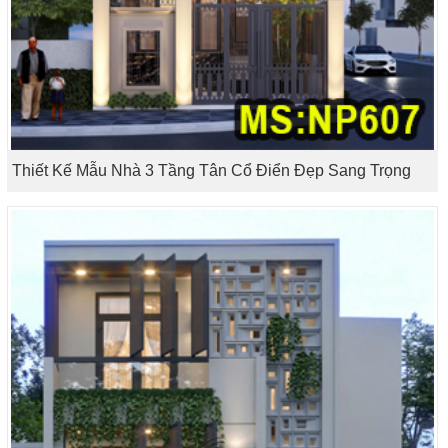
Thiết Kế Mẫu Nhà 3 Tầng Tân Cổ Điển Đẹp Sang Trọng