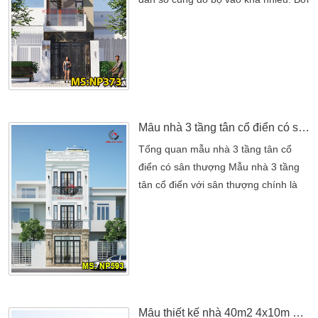
đây là nguồn trung tâm kinh tế, chính
trị giáo dục của Việt Nam chúng ta. Đi
kèm với số lượng đông dân cư thì quỹ
đất ngày càng bị eo hẹp. Chính điểm
này đã đưa những mẫu thiết kế nhà
ngày càng hạn hẹp về chiều rộng
hơn. […]
Mẫu nhà 3 tầng tân cổ điển có sân thượng, 3 phòng ngủ
Tổng quan mẫu nhà 3 tầng tân cổ
điển có sân thượng Mẫu nhà 3 tầng
tân cổ điển với sân thượng chính là
lựa chọn hoàn hảo dành cho gia đình
từ 2-4 người với 3 phòng ngủ tiện
nghi. Với thiết kế tinh tế, từ cách phối
màu chủ đạo đến cách lựa chọn vật
liệu cũng như lối tối giản trong từng
chi tiết. Kiến trúc này không chỉ mang
lại không […]
Mẫu thiết kế nhà 40m2 4x10m 4 tầng chi phí 700 triệu đầy đủ tiện nghi