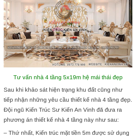
Tư vấn nhà 4 tầng 5x19m hệ mái thái đẹp
Sau khi khảo sát hiện trạng khu đất cũng như
tiếp nhận những yêu cầu thiết kế nhà 4 tầng đẹp.
Đội ngũ Kiến Trúc Sư Kiến An Vinh đã đưa ra
phương án thiết kế nhà 4 tầng này như sau:
– Thứ nhất, Kiến trúc mặt tiền 5m được sử dụng