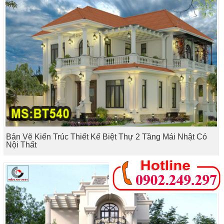
Bản Vẽ Kiến Trúc Thiết Kế Biệt Thự 2 Tầng Mái Nhật Có
Nội Thất