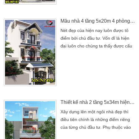
ngôi nhà. Giúp ngôi nhà rộng thoải
mái và bền màu sắc hơn. Mẫu nhà
phố 4 tầng đẹp được gia […]
Mẫu nhà 4 tầng 5x20m 4 phòng ngủ hiện đại tại Tân Bình
Nét đẹp của hiện nay luôn được tô
điểm bởi chủ đầu tư. Vốn dĩ là hiện
đại luôn cho chúng ta thấy được cấu
trúc nhà vuông vắn. Cũng như hạn
chế tối đa các nét phào chỉ rườm rà
cho ngôi nhà. Sở hữu lô diện tích
5x20m cũng tương đối bằng phẳng.
Chủ đầu tư là gia đình Anh Luật – Chị
Ngân trú tại Tân Bình – Tp. Hồ Chí
[…]
Thiết kế nhà 2 tầng 5x34m hiện đại kết hợp kinh doanh tiệm vàng tại Hóc Môn
Xây dựng lên một ngôi nhà đẹp thì
điều tiên chính là những điểm riêng
của từng chủ đầu tư. Phụ thuộc vào
quỹ đất hiện có của gia đình mình.