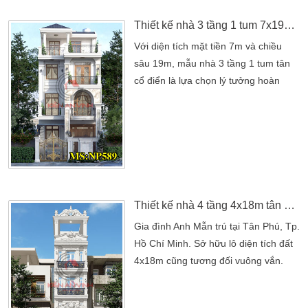
hơn. Do đó, gia đình chị phải tự tìm
hiểu […]
Thiết kế nhà 3 tầng 1 tum 7x19m tân cổ điển 4 phòng ngủ đẹp
Với diện tích mặt tiền 7m và chiều
sâu 19m, mẫu nhà 3 tầng 1 tum tân
cổ điển là lựa chọn lý tưởng hoàn
hảo. Cho những gia đình muốn sở
hữu một không gian sống đẳng cấp.
Tiện nghi nhưng vẫn giữ được nét
truyền thống và sang trọng. Kiến trúc
nhà tân cổ điển đẹp mang đến sự hài
hòa giữa vẻ đẹp cổ kính và hơi thở
hiện đại. Phù hợp […]
Thiết kế nhà 4 tầng 4x18m tân cổ điển đẹp tại Tân Phú
Gia đình Anh Mẫn trú tại Tân Phú, Tp.
Hồ Chí Minh. Sở hữu lô diện tích đất
4x18m cũng tương đối vuông vắn.
Gia đình hướng đến một mẫu thiết kế
nhà 4 tầng mang phong cách tân cổ