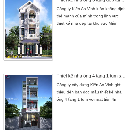
Công ty Kiến An Vinh luôn khẳng định
thế mạnh của mình trong lĩnh vực
thiết kế nhà đẹp tại khu vực Miền
Nam, Miền Tây, Miền Trung ,… Khi
sở Kiến An Vinh sở hữu bộ sưu tập
hàng trăm mẫu thiết kế nhà
ống. Thiết kế biệt thự…nhà phố liền
kề đa dạng số tầng, đa dạng mặt tiền
diện tích và kiểu dáng kiến trúc.
Trong đó, kiến trúc thiết kế nhà ống 3
Thiết kế nhà ống 4 tầng 1 tum sang trọng
tầng vẫn là […]
Công ty xây dựng Kiến An Vinh giới
thiệu đến bạn đọc mẫu thiết kế nhà
ống 4 tầng 1 tum với mặt tiền 4m
đẹp. Phong cách thiết kế hiện đại
trang nhã có giếng trời thoáng mát.
Là mong ước của nhiều chủ nhà khi
lên phương án xây nhà đẹp cho gia