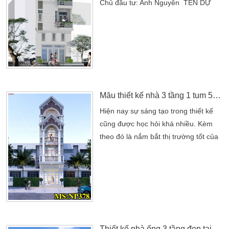
Chủ đầu tư: Anh Nguyên TÊN DỰ
ÁN: THIẾT KẾ THI CÔNG NHÀ PHỐ
GIA ĐÌNH ANH NGUYÊNChủ đầu tư:
Anh NguyênĐịa chỉ: Q 12,Tp
HCMThể loại: Thiết Kế Nhà PhốSố
tầng: 1 trệt, 2 lầu , mái che cầu
thangPhong cách thiết kế: hiện
đạiTHIẾT KẾ THI CÔNG: CÔNG TY
Mẫu thiết kế nhà 3 tầng 1 tum 5x18m đẹp nơi kinh doanh spa kết hợp nhà ở
TNHH THIẾT KẾ NHÀ ĐẸP KIẾN AN
Hiện nay sự sáng tạo trong thiết kế
VINH Chào công ty thiet ke nha Kiến
cũng được học hỏi khá nhiều. Kèm
An […]
theo đó là nắm bắt thị trường tốt của
những chủ đầu tư. Hiểu được những
gì mà mình và gia đình mong muốn.
Xây lên một ngôi nhà kinh doanh vừa
kết hợp làm nhà ở. Chính vì thế mà
các mẫu thiết kế nhà luôn được
hướng đến cao tầng. Với nhu cầu làm
đẹp ngày càng cao […]
Thiết kế nhà ống 3 tầng đẹp tại Tiền Giang