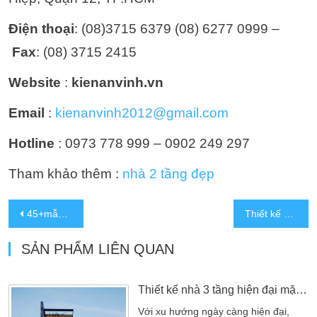
Điện thoại
: (08)3715 6379 (08) 6277 0999 –
Fax
: (08) 3715 2415
Website
:
kienanvinh.vn
Email
:
kienanvinh2012@gmail.com
Hotline
: 0973 778 999 – 0902 249 297
Tham khảo thêm :
nhà 2 tầng đẹp
45+mẫu nhà mặt tiền 7m 2 tầng, 3 tầng, 4 tầng ấn tượng nhất hiện nay
Thiết kế nhà 3 tầng 1 tum 7x19m tân cổ điển 4 phòng ngủ đẹp
SẢN PHẨM LIÊN QUAN
Thiết kế nhà 3 tầng hiện đại mặt tiền 5m ấn tượng
Với xu hướng ngày càng hiện đại,