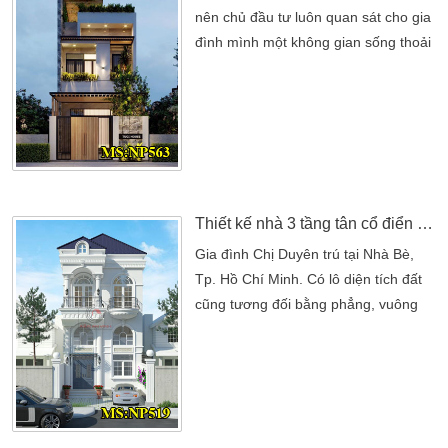
nên chủ đầu tư luôn quan sát cho gia
đình mình một không gian sống thoải
mái nhất. Với sự lựa chọn nhà 3 tầng
cũng phù hợp công năng cũng hợp lý
nhất. Hôm nay, Kiến An Vinh gửi đến
bạn đọc mẫu thiết kế nhà 3 tầng hiện
đại. Cũng được đánh giá cao bởi chủ
đầu tư, từ những điểm tổng quan
nhất đinh. […]
Thiết kế nhà 3 tầng tân cổ điển đẹp tại Nhà Bè
Gia đình Chị Duyên trú tại Nhà Bè,
Tp. Hồ Chí Minh. Có lô diện tích đất
cũng tương đối bằng phẳng, vuông
góc. Gia đình hướng đến một mẫu
thiết kế nhà 3 tầng tân cổ điển đẹp.
Vốn dĩ là yêu thích các nét đẹp của
tân cổ từ điểm hoa văn. Thể hiện rõ
cho một ngôi nhà đẹp khang trang