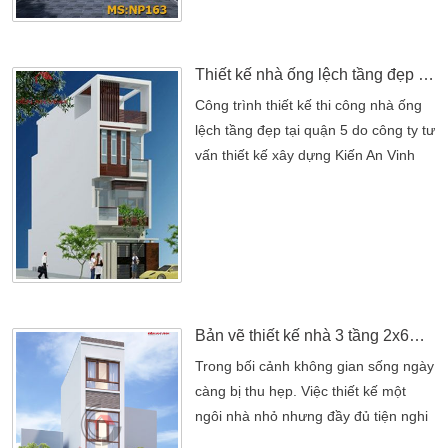
đình. Tuy nhiên, nhiều gia chủ vẫn
băn khoăn không biết nên lựa chọn
cho mình mẫu thiết kế nhà phố như
Thiết kế nhà ống lệch tầng đẹp tại quận 5
thế […]
Công trình thiết kế thi công nhà ống
lệch tầng đẹp tại quận 5 do công ty tư
vấn thiết kế xây dựng Kiến An Vinh
thực hiện. TÊN DỰ ÁN: THIẾT KẾ
NHÀ ỐNG LỆCH TẦNG ĐẸPChủ đầu
tư: Anh ToànĐịa chỉ: Q.5, Tp HCMThể
loại: Thiết Kế Nhà ỐngSố tầng: 1 trệt,
2 lầu mái che cầu thang, sân
thượngPhong cách thiết kế: hiện
đạiTHIẾT KẾ THI CÔNG: CÔNG TY
Bản vẽ thiết kế nhà 3 tầng 2x6m hiện đại 2 phòng ngủ tại Gò Vấp
TNHH THIẾT KẾ XÂY DỰNG […]
Trong bối cảnh không gian sống ngày
càng bị thu hẹp. Việc thiết kế một
ngôi nhà nhỏ nhưng đầy đủ tiện nghi
và thẩm mỹ là điều không hề dễ