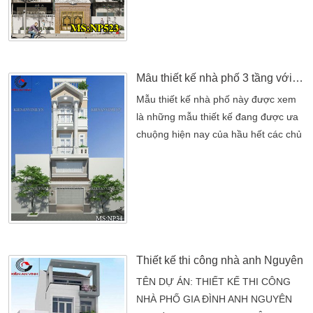
điển. Một không gian mềm mãi uyển
chuyển theo những điểm gờ phào chỉ.
Chính vì thế mà anh đã quyết định
lên nguồn internet tìm hiểu để có ý
tưởng riêng cho gia […]
Mẫu thiết kế nhà phố 3 tầng với kiến trúc đẹp
Mẫu thiết kế nhà phố này được xem
là những mẫu thiết kế đang được ưa
chuộng hiện nay của hầu hết các chủ
nhà đầu tư. Với thiết kế mang kiến
trúc đẹp và hiện đại này cũng đã
khẳng định được vị thế của ngôi nhà.
Cũng như vẻ đẹp đầy tinh tế và sang
trọng. Mang lại cho bạn một không
gian sống đầy tiện nghi và thuận lợi.
Ngôi nhà có […]
Thiết kế thi công nhà anh Nguyên
TÊN DỰ ÁN: THIẾT KẾ THI CÔNG
NHÀ PHỐ GIA ĐÌNH ANH NGUYÊN