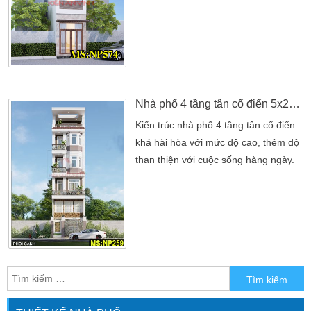
dàng. Tuy nhiên, với một diện tích
nhỏ chỉ 2x6m, một ngôi nhà 3 tầng
hiện đại. Có thể đáp ứng được nhu
cầu sinh hoạt đầy đủ và tiện nghi,
đồng thời tạo nên một không gian
sống thoải mái, hợp phong thủy. […]
Nhà phố 4 tầng tân cổ điển 5x20m
Kiến trúc nhà phố 4 tầng tân cổ điển
khá hài hòa với mức độ cao, thêm độ
than thiện với cuộc sống hàng ngày.
Giúp bạn và gia đình có một cuộc
sống thoải mái nhất. Mẫu thiết kế nhà
phố, kiến trúc sư Kiến An Vinh. Sử
dụng tông màu trắng, nâu làm chủ
đạo mang đến vẻ đẹp nhẹ nhàng,
sang trọng. Các đường nét hoa văn,
mỹ thuật bố trí ngôi […]