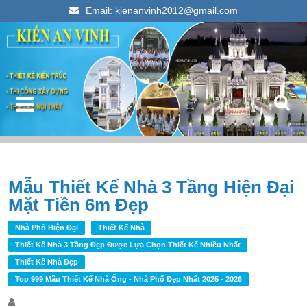
Email: kienanvinh2012@gmail.com
Kiến An Vinh
Thiết kế xây dựng nhà ống đẹp 2023
Điều hướng bài viết
Mẫu Thiết Kế Nhà 3 Tầng Hiện Đại
T
Mặt Tiền 6m Đẹp
k
c
Nhà Phố Hiện Đại
Thiết Kế Nhà
Thiết Kế Nhà 3 Tầng Đẹp Được Lựa Chọn Thiết Kế Nhiều Nhất
Thiết Kế Nhà Đẹp
Top 999 Mẫu Thiết Kế Nhà Ống - Nhà Phố Đẹp Nhất 2025 - 2026