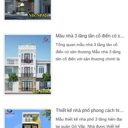
dựng nhà là bao nhiêu? Giá thiết kế
thi công xây dựng nhà bao nhiêu?.
Đó chính là những câu hỏi mà chủ
đầu tư nào cũng quan tâm về ngôi
nhà của mình. Chính vì thế […]
Mẫu nhà 3 tầng tân cổ điển có sân thượng, 3 phòng ngủ
Tổng quan mẫu nhà 3 tầng tân cổ
điển có sân thượng Mẫu nhà 3 tầng
tân cổ điển với sân thượng chính là
lựa chọn hoàn hảo dành cho gia đình
từ 2-4 người với 3 phòng ngủ tiện
nghi. Với thiết kế tinh tế, từ cách phối
màu chủ đạo đến cách lựa chọn vật
liệu cũng như lối tối giản trong từng
chi tiết. Kiến trúc này không chỉ mang
lại không […]
Thiết kế nhà phố phong cách hiện đại quận Gò Vấp
Mẫu thiết kế nhà phố 3 tầng hiện đại
tại quận Gò Vấp. Nhà được thiết kế