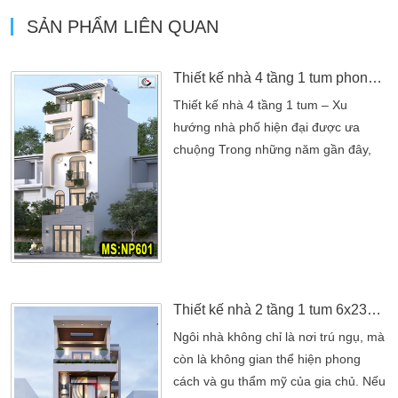
SẢN PHẨM LIÊN QUAN
Thiết kế nhà 4 tầng 1 tum phong cách hiện đại
Thiết kế nhà 4 tầng 1 tum – Xu
hướng nhà phố hiện đại được ưa
chuộng Trong những năm gần đây,
thiết kế nhà 4 tầng 1 tum trở thành xu
hướng phổ biến tại các đô thị lớn như
TP.HCM. Với đặc điểm diện tích đất
không quá rộng nhưng nhu cầu sử
dụng lớn, mẫu nhà 4 tầng kết hợp
tum giúp tối ưu không gian sống, tăng
diện tích sử dụng […]
Thiết kế nhà 2 tầng 1 tum 6x23m 3 phòng ngủ hiện đại tại Bình Thạnh
Ngôi nhà không chỉ là nơi trú ngụ, mà
còn là không gian thể hiện phong
cách và gu thẩm mỹ của gia chủ. Nếu