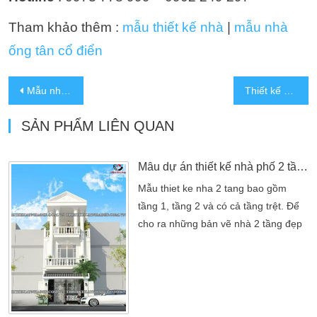
Tham khảo thêm :
mẫu thiết kế nhà
|
mẫu nhà
ống tân cổ điển
Mẫu nhà 3 tầng đẹp 2 mặt tiền 8X20m
Thiết kế nhà 7 tầng 5x20m tân cổ điển đẹp tại Gò Vấp
SẢN PHẨM LIÊN QUAN
Mẫu dự án thiết kế nhà phố 2 tầng đẹp bán cổ điển quận 12
Mẫu thiet ke nha 2 tang bao gồm
tầng 1, tầng 2 và có cả tầng trệt. Để
cho ra những bản vẽ nhà 2 tầng đẹp
ở mặt phố người thiết kế cần chú ý
đến diện tích của ngôi nhà. Với từng
diện tích mà ta sẽ có những cách
khác nhau sao cho phù hợp. Tiện
dụng nhưng vẫn đảm bảo tính hiện