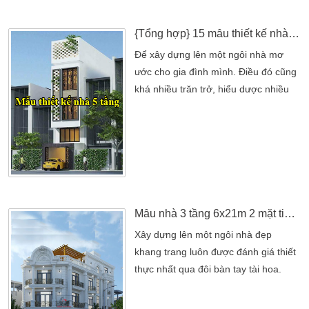
đại. Bên cạnh đó việc thiết kế bản vẽ
nhà […]
{Tổng hợp} 15 mẫu thiết kế nhà 5 tầng đẹp độc đáo nổi bật nhất
Để xây dựng lên một ngôi nhà mơ
ước cho gia đình mình. Điều đó cũng
khá nhiều trăn trở, hiểu dược nhiều
vấn để nhiều công ty thiết kế nhà đẹp
ra đời. Nhờ tương thức luôn ẩn mình
trong những kiến thức thực tế lẫn
khách quan. Điểm nổi bật chính là
các kiến trúc sư đã luôn cố gắng
trong các cấu trúc xây dựng nhà. Nhà
đã luôn hướng đến một […]
Mẫu nhà 3 tầng 6x21m 2 mặt tiền tân cổ điển kết hợp kinh doanh cafe
Xây dựng lên một ngôi nhà đẹp
khang trang luôn được đánh giá thiết
thực nhất qua đôi bàn tay tài hoa.
Điểm nổi bật nhất chính là những khối
hình tương đối giúp một ngôi nhà