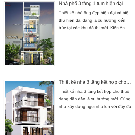
Nhà phố 3 tầng 1 tum hiện đại
Thiết kế nhà ống đẹp hiện đại và biệt
thự hiện đại đang là xu hướng kiến
trúc tại các khu đô thi mới. Kiến An
Vinh với Nhà phố 3 tầng 1 tum hiện
đại với các phong cách thiết kế.
Đường nét khác nhau tạo nên sự đa
dạng và phong phú trong. Sự lựa
chọn các mẫu thiết kế nhà phố phù
hợp với diện tích, phong thủy và tài
chính của […]
Thiết kế nhà 3 tầng kết hợp cho thuê trọ
Thiết kế nhà 3 tầng kết hợp cho thuê
đang dần dần là xu hướng mới. Cũng
như xây dựng ngôi nhà lên với đầy đủ
các hệ thống công năng. Nhờ những
phối cảnh đơn gian nên ngôi nhà luôn
đảm nhiệm lớn. Mẫu nhà đẹp luôn