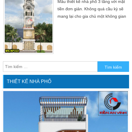
Mẫu thiết kế nhà phố 3 tầng với mặt
tiền đơn giản. Không quá cầu kỳ sẽ
mang lại cho gia chủ một không gian
sống tinh tế. Thân thiện nhất giữa
lòng thành phố Hồ Chí Minh. Mẫu
thiết kế nhà 3 tầng với mặt tiền đơn
giản hóa. Nội thất, ngoại thất không
quá cầu kỳ sẽ mang lại cho gia chủ
một không gian sống tinh tế và thân
thiện nhất giữa […]
THIẾT KẾ NHÀ PHỐ