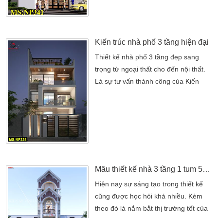
hướng đến một cuộc sống không gian
rộng rãi, thoải mái nhất. Kiến trúc nhà
hiện đại là tỉ lệ thuận với các không
gian vuông góc […]
Kiến trúc nhà phố 3 tầng hiện đại
Thiết kế nhà phố 3 tầng đẹp sang
trọng từ ngoại thất cho đến nội thất.
Là sự tư vấn thành công của Kiến
Trúc Kiến An Vinh cũng như kết hợp
phong thủy của gia đình Anh Tân. Trú
quán Tân Phú ở Thành Phố Hồ Chí
Minh. Không gian ngôi mẫu nhà ống
3 tầng được kết hợp sự hiện đại tạo
nên ngôi nhà thoáng đãng. Và sang
trọng nhất với không […]
Mẫu thiết kế nhà 3 tầng 1 tum 5x18m đẹp nơi kinh doanh spa kết hợp nhà ở
Hiện nay sự sáng tạo trong thiết kế
cũng được học hỏi khá nhiều. Kèm
theo đó là nắm bắt thị trường tốt của