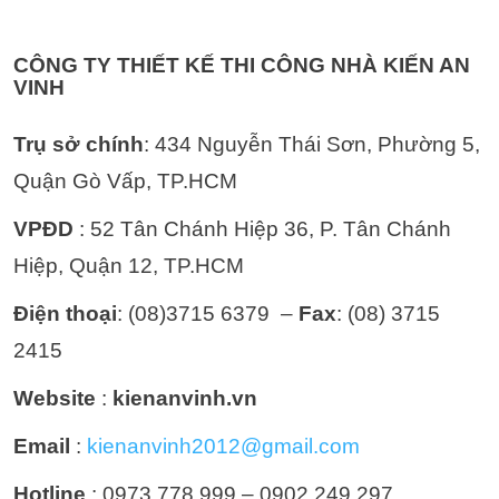
CÔNG TY THIẾT KẾ THI CÔNG NHÀ KIẾN AN
VINH
Trụ sở chính
: 434 Nguyễn Thái Sơn, Phường 5,
Quận Gò Vấp, TP.HCM
VPĐD
: 52 Tân Chánh Hiệp 36, P. Tân Chánh
Hiệp, Quận 12, TP.HCM
Điện thoại
: (08)3715 6379 –
Fax
: (08) 3715
2415
Website
:
kienanvinh.vn
Email
:
kienanvinh2012@gmail.com
Hotline
: 0973 778 999 – 0902 249 297