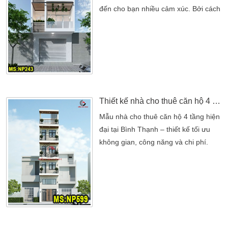
đến cho bạn nhiều cảm xúc. Bởi cách
thiết kế 2 tầng với nét hiện đại độc
đáo nhất hiện nay. Từ ngoại thất bên
ngoài của nhà ống cho đến bên trong
thiết kế nội thất bên trong rất hài hòa.
Thiết kế nhà ống luôn tạo một không
gian rộng thoáng,với cách sắp xếp bố
trí hợp lý […]
Thiết kế nhà cho thuê căn hộ 4 tầng
Mẫu nhà cho thuê căn hộ 4 tầng hiện
đại tại Bình Thạnh – thiết kế tối ưu
không gian, công năng và chi phí.
Giải pháp đầu tư sinh lời hiệu quả do
Kiến An Vinh thiết kế và thi công.