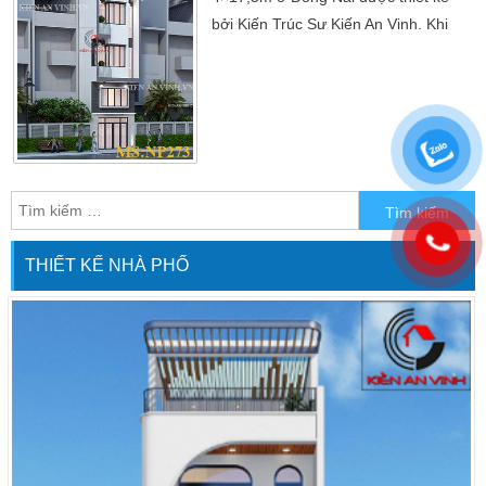
bởi Kiến Trúc Sư Kiến An Vinh. Khi
dân số ngày càng tăng cao, từ đó
cũng cho ta thấy diện tích đất ngày
càng hẹp cho nên thiết kế nhà ống là
tiêu điểm chính. Bởi chủ đầu tư luôn
mong muốn các không gian nhà
thoáng mát. Và hơn hết là thêm vào
đó nữa là phù hợp […]
THIẾT KẾ NHÀ PHỐ