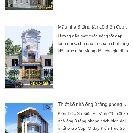
ngôi nhà này thường được xây ở khu
dân cư đông đúc. Vì thế không khó
để bắt gặp ngôi nhà 3 tầng xinh xắn
này. Cũng như các mẫu thiết kế […]
Mẫu nhà 3 tầng tân cổ điển đẹp độc đáo trong kiến trúc
Hướng đến một cuộc sống tốt đẹp
luôn được chủ đầu tư chăm chút từng
kiến trúc một. Mang đến cho gia đình
mình một không gian sống thoải mái
tốt đẹp nhất. Cũng những điểm cốt lõi
đã đưa cho gia đình mình nhiều điểm
nỏi trội hơn. Không những thế hiện
nay mẫu nhà 3 tầng đẹp đang được
đánh giá cao. Từ những điểm nổi bật
của ngôi nhà đén các […]
Thiết kế nhà ống 3 tầng phong cách hiện đại
Kiến Trúc Sư Kiến An Vinh đã thiết kế
nhà ống 3 tầng phong cách hiện đại
nhất ở Gò Vấp. Ở đây Kiến Trúc Sư