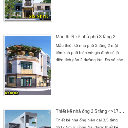
hẹp. Bởi vấn đề đó mà các chủ đầu
tư hướng đến cho gia đình mình nhà
cao tầng phát triển theo chiều cao.
Luôn đảm bảo đầy đủ công năng sử
dụng cho […]
Mẫu thiết kế nhà phố 3 tầng 2 mặt tiền đẹp
Mẫu thiết kế nhà phố 3 tầng 2 mặt
tiền khá phổ biến với gia đình có lô
diện tích gần 2 đường lớn. Đa số các
căn nhà phố hiện này có diện tích
trung bình. Căn nhà phố 3 tầng của
Anh Niên ở Tân Bình. Với diện tích
đất khá rộng rãi với bề ngang khá
rông. Theo yêu cầu của gia chủ, phần
lớn không gian mặt tiền được bố trí
theo […]
Thiết kế nhà ống 3,5 tầng 4×17.5m
Thiết kế nhà ống hiện đại 3,5 tầng
4×17,5m ở Đồng Nai được thiết kế