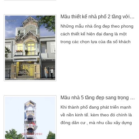
Điều này cũng cho bạn thấy được
ngôi nhà toát lên […]
Mẫu thiết kế nhà phố 2 tầng với kiến trúc đẹp
Những mẫu nhà ống đẹp theo phong
cách thiết kế hiện đại đang là một
trong các chọn lựa của đa số khách
hàng hiện nay. Với không gian thiết
kế rộng rãi và thoáng mát cũng như
kiến trúc. Với phong cách hiện đại sẽ
mang lại cho bạn một không gian
sống lý tưởng, tiện nghi và thoải mái
hơn. Dưới đây là mẫu nhà phố 2 tầng
được thiết kế bởi công […]
Mẫu nhà 5 tầng đẹp sang trọng ấn tượng trong thiết kế
Khi thành phố đang phát triển mạnh
về nền kinh tế. kèm theo đó chính là
đông dân cư , mà nhu cầu xây dựng
nhà ngày cũng khó khan hơn trước.
Một phần là quỹ đất ngày càng hạn