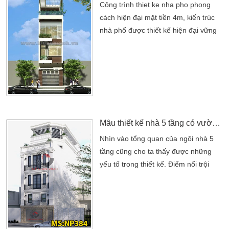
Công trình thiet ke nha pho phong
cách hiện đại mặt tiền 4m, kiến trúc
nhà phố được thiết kế hiện đại vững
chãi, bền vững với thời gian. Mặt tiền
4m không quá rộng rãi nhưng các
kiến trúc sư đã khéo léo thiết kế và bố
trí các không gian hợp lý. Để tận
dụng không gian sử dụng một cách
tối đa cho các thành viên sử dụng. Về
phương án bố […]
Mẫu thiết kế nhà 5 tầng có vườn rau trên sân thượng đẹp
Nhìn vào tổng quan của ngôi nhà 5
tầng cũng cho ta thấy được những
yếu tố trong thiết kế. Điểm nổi trội
chính là nhờ những đôi bàn tay khéo
léo của kiến trúc sư thiết kế nhà đẹp.
Phác họa lên một ngôi nhà tương đối
đẹp và hài hòa tổng thể. Nét đẹp của
ngôi nhà được bao trùm tổng thể.