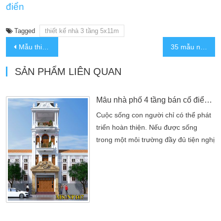
điển
Tagged
thiết kế nhà 3 tầng 5x11m
Mẫu thiết kế nhà 4 tầng có gác lửng hiện đại Quận 12
35 mẫu nhà ở kết hợp kinh doanh ấn tượng nhất hiện nay
SẢN PHẨM LIÊN QUAN
Mẫu nhà phố 4 tầng bán cổ điển đẹp
Cuộc sống con người chỉ có thể phát
triển hoàn thiện. Nếu được sống
trong một môi trường đầy đủ tiện nghị
và hoàn thiện. Ngôi nhà phố là nơi
điểm tựa vững chắc nhất cho chúng
ta. Xu thế hiện nay nhà phố 4 tầng
bán cổ điển . Là những mẫu nhà
được nhiều người lựa chọn nhất. Tùy
theo kinh tế cũng như sở thích nhu