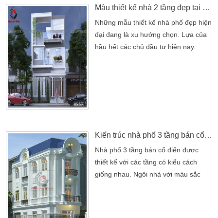
cầu ở của mỗi gia đình. […]
Mẫu thiết kế nhà 2 tầng đẹp tại Lái Thiêu – Bình Dương
Những mẫu thiết kế nhà phố đẹp hiện
đại đang là xu hướng chọn. Lựa của
hầu hết các chủ đầu tư hiện nay.
Những mẫu nhà phố này sẽ mang lại
cho bạn một không gian sống đầy
tiện nghi. Và hiện đại với không gian
thoáng mát và rộng rãi. Với mẫu nhà
ống đẹp dưới đây được xem là một
trong những mẫu thiết kế điển hình
cho không gian sống. Ngôi nhà […]
Kiến trúc nhà phố 3 tầng bán cổ điển
Nhà phố 3 tầng bán cổ điển được
thiết kế với các tầng có kiểu cách
giống nhau. Ngôi nhà với màu sắc
trang nhã,kiến trúc đơn giản. Nét hiện
đại,thoáng mát với ánh sáng và gió
được lấy một cách tự nhiên. Những