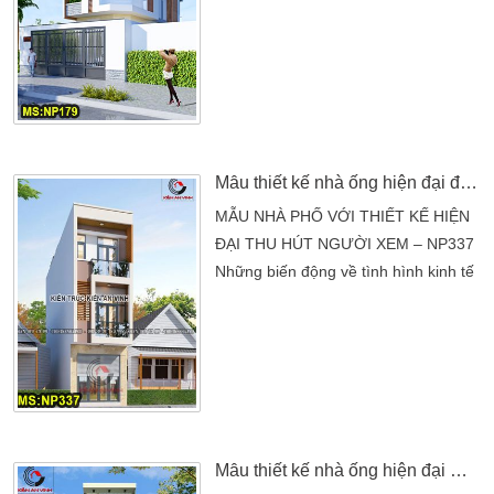
đã lược bỏ những chi tiết cầu kì, trang
trí ngoài mặt tiền. Để chú trọng đến
công năng tiện ích các phòng của mỗi
tầng cũng như chất lượng ngôi nhà.
Đây là hoàn toàn có khả năng, nhờ
việc thiết kế và dự toán công trình tốt
của đội ngũ Kỹ Sư, […]
Mẫu thiết kế nhà ống hiện đại đẹp mãn nhãn – mã NP337
MẪU NHÀ PHỐ VỚI THIẾT KẾ HIỆN
ĐẠI THU HÚT NGƯỜI XEM – NP337
Những biến động về tình hình kinh tế
của người dân VN tại thời điểm hiện
nay. Đang ở mốc thời gian khoảng
tầm 2015 đổ lại đây. Theo số liệu
tổng thể được đánh giá là cải thiện
vượt bậc so với thời gian trước đây.
Cũng chính vì sự hiện đại, sự đòi hỏi
cao trong mọi nhu cầu […]
Mẫu thiết kế nhà ống hiện đại mặt tiền 4m