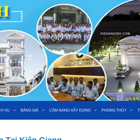
CH VỤ
BẢNG GIÁ
CẨM NANG XÂY DỰNG
PHONG THỦY
T