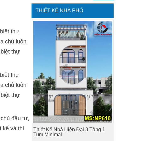
THIẾT KẾ NHÀ PHỐ
biệt thự
ia chủ luôn
biệt thự
biệt thự
ia chủ luôn
biệt thự
 chủ đầu tư,
 kế và thi
Thiết Kế Nhà Hiện Đại 3 Tầng 1
Tum Minimal