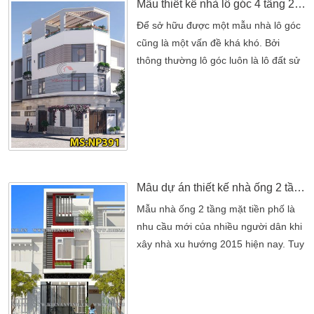
Mẫu thiết kế nhà lô góc 4 tầng 2 mặt tiền đẹp tại Quận 12
Để sở hữu được một mẫu nhà lô góc
cũng là một vấn đề khá khó. Bởi
thông thường lô góc luôn là lô đất sử
dụng 2 mặt tiền. Mang đến một điểm
giao thông thuận lợi nhất mà bạn và
gia đình đều yêu thích. Chính những
điểm đó mà chủ đầu tư luôn tìm kiếm
những công ty thiết kế nhà chuyên
nghiệp nhất. Hiểu được ý tưởng trong
thiết kế mang […]
Mẫu dự án thiết kế nhà ống 2 tầng 4m tại Bình Dương
Mẫu nhà ống 2 tầng mặt tiền phố là
nhu cầu mới của nhiều người dân khi
xây nhà xu hướng 2015 hiện nay. Tuy
nhiên để có một kiến trúc nhà ống
đẹp đòi hỏi người kiến trúc sư phải
sáng tạo trong việc thiết kế. Nhằm
mang lại không gian rộng thoáng