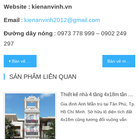
Website : kienanvinh.vn
Email
:
kienanvinh2012@gmail.com
Đường dây nóng
: 0973 778 999 – 0902 249
297
Bản vẽ nhà 4 tầng 4x19m kết hợp kinh doanh
Bản vẽ mẫu nhà 4 tầng 6x19m tân cổ điển đẹp tại Tân Phú
SẢN PHẨM LIÊN QUAN
Thiết kế nhà 4 tầng 4x18m tân cổ điển đẹp tại Tân Phú
Gia đình Anh Mẫn trú tại Tân Phú, Tp.
Hồ Chí Minh. Sở hữu lô diện tích đất
4x18m cũng tương đối vuông vắn.
Gia đình hướng đến một mẫu thiết kế
nhà 4 tầng mang phong cách tân cổ