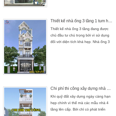
thoát khỏi sự chật hẹp tù túng khi sinh
hoạt gia đình. Công ty thiết kế nhà
đẹp chúng tôi xin […]
Thiết kế nhà ống 3 tầng 1 tum hiện đại tại Tân Phú
Thiết kế nhà ống 3 tầng đang được
chủ đầu tư chú trọng bởi vì sử dụng
đối với diện tích khá hẹp. Nhà ống 3
tầng 1 tum hiện nay đang được các
gia đình ưa chuộng. Bởi nó hiện đại
nhưng không quá cầu kì, xa hoa. Nhà
ống là sự kết hợp giữa màu sắc tươi
sáng và khoa học kĩ thuật tiên tiến
tạo. Nên một ngôi nhà mang phong
cách hiện […]
Chi phí thi công xây dựng nhà 4 tầng
Khi quỹ đất xây dựng ngày càng hạn
hẹp chính vì thế mà các mẫu nhà 4
tầng lên cấp. Bởi chỉ có phát triển
chiều cao thì mức độ sinh hoạt trong