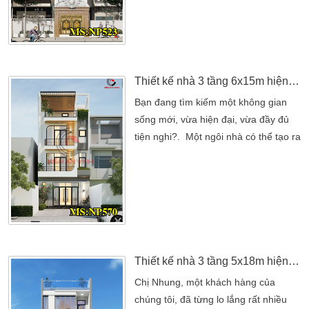
điển. Một không gian mềm mãi uyển
chuyển theo những điểm gờ phào chỉ.
Chính vì thế mà anh đã quyết định
lên nguồn internet tìm hiểu để có ý
tưởng riêng cho gia […]
Thiết kế nhà 3 tầng 6x15m hiện đại 6 phòng ngủ tại Quận 12
Bạn đang tìm kiếm một không gian
sống mới, vừa hiện đại, vừa đầy đủ
tiện nghi?. Một ngôi nhà có thể tạo ra
sự khác biệt cho cuộc sống của bạn
và gia đình?. Gia đình Anh Thành trú
tại Quận 12, Tp. Hồ Chí Minh. Sở hữu
lô diện tích đất 6x15m, gia đình anh
muốn xây dựng lên một mẫu nhà 3
tầng. Đầy đủ công năng cho ngôi
nhà, bên cạnh […]
Thiết kế nhà 3 tầng 5x18m hiện đại 3 phòng ngủ tại Phú Nhuận
Chị Nhung, một khách hàng của
chúng tôi, đã từng lo lắng rất nhiều