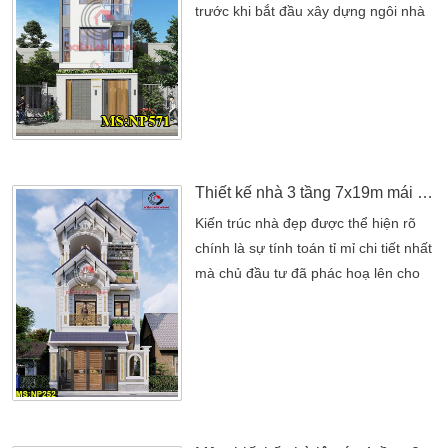
trước khi bắt đầu xây dựng ngôi nhà
3 tầng. Chị muốn có một không gian
sống rộng rãi cho gia đình. Nhưng lại
không biết làm thế nào để tối ưu diện
tích đất nhỏ. Đồng thời vẫn giữ được
tính thẩm mỹ và sự tiện nghi. Khi chị
liên hệ với chúng tôi, đội ngũ kiến trúc
sư của […]
Thiết kế nhà 3 tầng 7x19m mái thái đẹp tại Bình Dương
Kiến trúc nhà đẹp được thể hiện rõ
chính là sự tính toán tỉ mỉ chi tiết nhất
mà chủ đầu tư đã phác hoạ lên cho
gia đình. Với quỹ đất 7x19m khá
vuông vắn và rộng rãi. Gia đình chị Lý
trú Tại Bình Dương hướng đến một
không gian nhà 3 tầng hiện đại. Mẫu
thiết kế nhà luôn là sự tìm hiểu cao
của đội ngũ kiến trúc sư và chủ […]