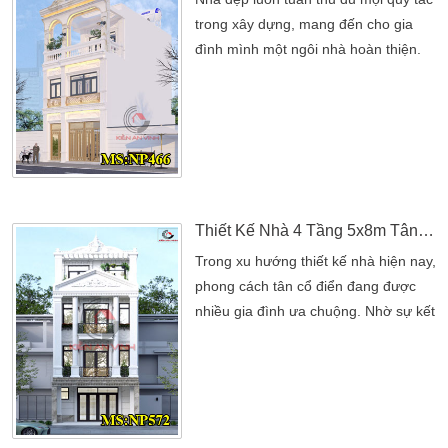
trong xây dựng, mang đến cho gia
đình mình một ngôi nhà hoàn thiện.
Với những yếu tố đã hướng đến một
cuộc sống tốt nhất cho gia đình mình.
Khi nhắc đến ngôi nhà chính là tư
duy cho bạn. Bởi ngôi nhà đưa đến
cho nhà mình một điểm nổi bật cho
ngôi nhà. Khối cấu trúc nhà đẹp đánh
giá cao cho […]
Thiết Kế Nhà 4 Tầng 5x8m Tân Cổ Điển 3 Phòng Ngủ Đẹp
Trong xu hướng thiết kế nhà hiện nay,
phong cách tân cổ điển đang được
nhiều gia đình ưa chuộng. Nhờ sự kết
hợp hài hòa giữa vẻ đẹp cổ điển sang
trọng và các yếu tố hiện đại tiện nghi.
Một trong những thiết kế được yêu
thích là nhà 4 tầng với diện tích
5x8m. Đây là kiểu nhà phù hợp với