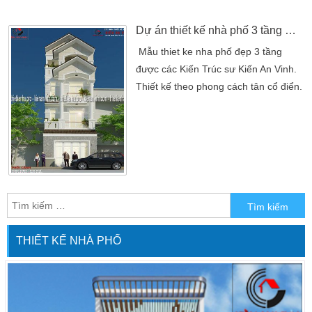
những khu đất có diện tích hạn chế.
Nhưng vẫn muốn […]
Dự án thiết kế nhà phố 3 tầng mặt tiển 5m quận Phú Nhuận
Mẫu thiet ke nha phố đẹp 3 tầng
được các Kiến Trúc sư Kiến An Vinh.
Thiết kế theo phong cách tân cổ điển.
Sử dụng tông mầu xám vàng làm chủ
đạo, kết hợp với mầu kem sữa làm
nổi bật lên sự tao nhã, sang trọng của
tổng thể ngôi nhà. Tỷ lệ hình khối
mẫu biệt thự đẹp, được nghiên cứu
kỹ lưỡng, sắp đặt hài hòa và hợp lý
kết hợp […]
THIẾT KẾ NHÀ PHỐ