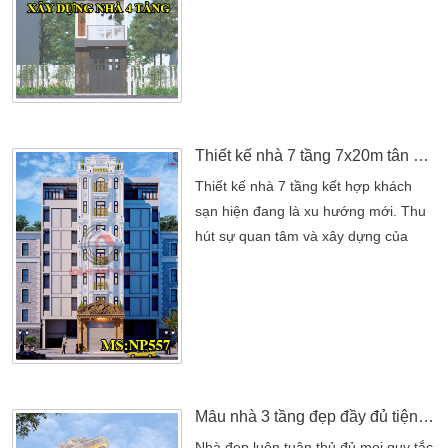
gia đình mới đầy đủ. Do đó hệ thống
bố trí sắp xếp trong ngôi nhà luôn đi
theo một quy tắc. Nhưng để có một
ngôi nhà đẹp phù hợp với chi phí xây
dựng. Điều này chủ đầu tư phải […]
Thiết kế nhà 7 tầng 7x20m tân cổ điển kết hợp khách sạn tại Bình Thuận
Thiết kế nhà 7 tầng kết hợp khách
sạn hiện đang là xu hướng mới. Thu
hút sự quan tâm và xây dựng của
nhiều nhà đầu tư kịp thời cho cơ hội
du lịch trong mùa hè này. Khách sạn
kiểu tân cổ điển này có vẻ đẹp ấn
tượng. Sang trọng và đẳng cấp nên
thu hút được nhiều khách hàng tiềm
năng. Xã hội ngày càng phát
triển,mẫu nhà kết hợp […]
Mẫu nhà 3 tầng đẹp đầy đủ tiện nghi có gara oto thu hút mọi ánh nhìn
Nhà đẹp luôn tuân thủ đủ mọi quy tắc