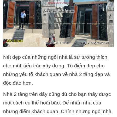
Nét đẹp của những ngôi nhà là sự tương thích
cho một kiến trúc xây dựng. Tô điểm đẹp cho
những yếu tố khách quan về nhà 2 tầng đẹp và
độc đáo hơn.
Nhà 2 tầng trên đây cũng đủ cho bạn thấy được
một cách cụ thể hoài bão. Để nhấn nhá của
những điểm khách quan. Chính những ngôi nhà