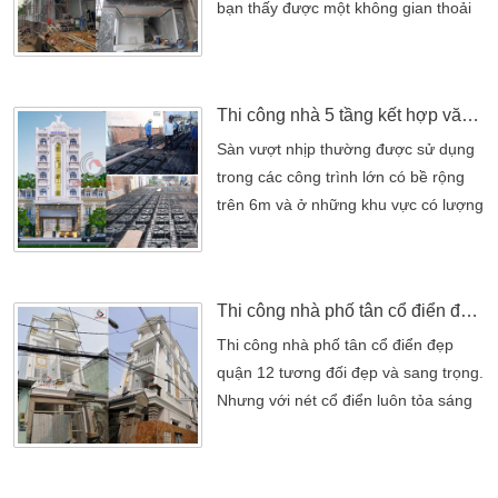
hướng đến một phác họa […]
bạn thấy được một không gian thoải
mái nhất. Mẫu nhà ống 3 tầng mái
thái được thiết kế với đầy đủ công
năng cũng như cách bố trí sắp xếp .
Thi công nhà 5 tầng kết hợp văn phòng vượt nhịp mặt tiền 10m tân cổ điển
Không gian ngôi nhà được thể hiện
rộng rãi bởi cách bố trí khách quan.
Sàn vượt nhịp thường được sử dụng
Mẫu nhà ống 3 tầng luôn cho gia đình
trong các công trình lớn có bề rộng
bạn […]
trên 6m và ở những khu vực có lượng
người qua lại cao. Không gian sàn
đóng vai trò quan trọng trong việc
đảm bảo an toàn. Và thoải mái cho
Thi công nhà phố tân cổ điển đẹp quận 12
người sử dụng. Hãy cùng công ty
Kiến An Vinh tìm hiểu về thi công nhà
Thi công nhà phố tân cổ điển đẹp
5 tầng kết hợp văn phòng vượt nhịp
quận 12 tương đối đẹp và sang trọng.
mặt tiền 10m tân cổ […]
Nhưng với nét cổ điển luôn tỏa sáng
cho không gian nhà mình đẹp thêm.
Để một không gian nhà đẹp sang
trọng luôn vuông vắn. Không thể