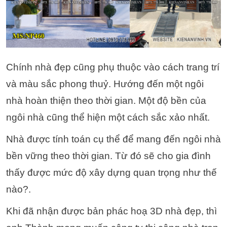
Chính nhà đẹp cũng phụ thuộc vào cách trang trí
và màu sắc phong thuỷ. Hướng đến một ngôi
nhà hoàn thiện theo thời gian. Một độ bền của
ngôi nhà cũng thể hiện một cách sắc xảo nhất.
Nhà được tính toán cụ thể để mang đến ngôi nhà
bền vững theo thời gian. Từ đó sẽ cho gia đình
thấy được mức độ xây dựng quan trọng như thế
nào?.
Khi đã nhận được bản phác hoạ 3D nhà đẹp, thì