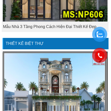
Mẫu Nhà 3 Tầng Phong Cách Hiện Đại Thiết Kế Đẹp
THIẾT KẾ BIỆT THỰ