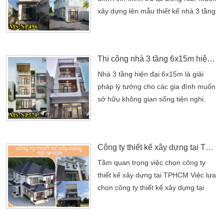
trúc […]
xây dựng lên mẫu thiết kế nhà 3 tầng
4x18m tân cổ điển. Qua thời gian tìm
hiểu và nhờ đến công ty thiết kế nhà
Kiến An Vinh thiết kế. Sau khi thiết kế
Thi công nhà 3 tầng 6x15m hiện đại 6 phòng ngủ tại quận 12
theo bản phác thảo 3D thì ngôi nhà
cũng được gia đình anh đánh giá cao.
Nhà 3 tầng hiện đại 6x15m là giải
Hoàn thiện được phối cảnh nhà 3 […]
pháp lý tưởng cho các gia đình muốn
sở hữu không gian sống tiện nghi.
Hợp lý trên diện tích đất phổ biến ở
đô thị. Với kinh nghiệm thi công hàng
trăm công trình nhà phố. Kiến An Vinh
Công ty thiết kế xây dựng tại TPHCM uy tín, chuyên nghiệp
tự tin mang đến cho khách hàng
những ngôi nhà bền vững, thẩm mỹ,
Tầm quan trọng việc chọn công ty
tiết kiệm chi phí. Ngôi nhà 3 tầng
thiết kế xây dựng tại TPHCM Việc lựa
chúng tôi gửi đến […]
chọn công ty thiết kế xây dựng tại
TPHCM không đơn giản. Mặc dù tại
đây có khá nhiều đơn vị, nhưng cũng