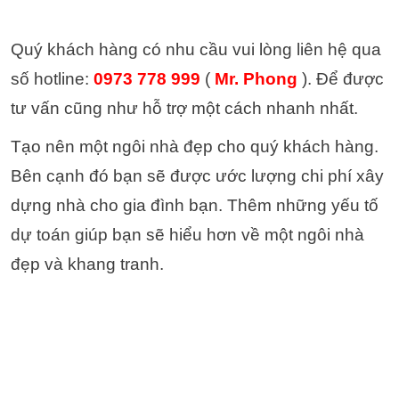
Quý khách hàng có nhu cầu vui lòng liên hệ qua
số hotline:
0973 778 999
(
Mr. Phong
). Để được
tư vấn cũng như hỗ trợ một cách nhanh nhất.
Tạo nên một ngôi nhà đẹp cho quý khách hàng.
Bên cạnh đó bạn sẽ được ước lượng chi phí xây
dựng nhà cho gia đình bạn. Thêm những yếu tố
dự toán giúp bạn sẽ hiểu hơn về một ngôi nhà
đẹp và khang tranh.