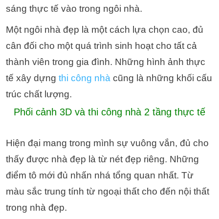
sáng thực tế vào trong ngôi nhà.
Một ngôi nhà đẹp là một cách lựa chọn cao, đủ
cân đối cho một quá trình sinh hoạt cho tất cả
thành viên trong gia đình. Những hình ảnh thực
tế xây dựng
thi công nhà
cũng là những khối cấu
trúc chất lượng.
Phối cảnh 3D và thi công nhà 2 tầng thực tế
Hiện đại mang trong mình sự vuông vắn, đủ cho
thấy được nhà đẹp là từ nét đẹp riêng. Những
điểm tô mới đủ nhấn nhá tổng quan nhất. Từ
màu sắc trung tính từ ngoại thất cho đến nội thất
trong nhà đẹp.