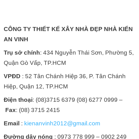
CÔNG TY THIẾT KẾ XÂY NHÀ ĐẸP NHÀ KIẾN
AN VINH
Trụ sở chính
: 434 Nguyễn Thái Sơn, Phường 5,
Quận Gò Vấp, TP.HCM
VPĐD
: 52 Tân Chánh Hiệp 36, P. Tân Chánh
Hiệp, Quận 12, TP.HCM
Điện thoại
: (08)3715 6379 (08) 6277 0999 –
Fax
: (08) 3715 2415
Email
:
kienanvinh2012@gmail.com
Đường dây nóng
: 0973 778 999 – 0902 249