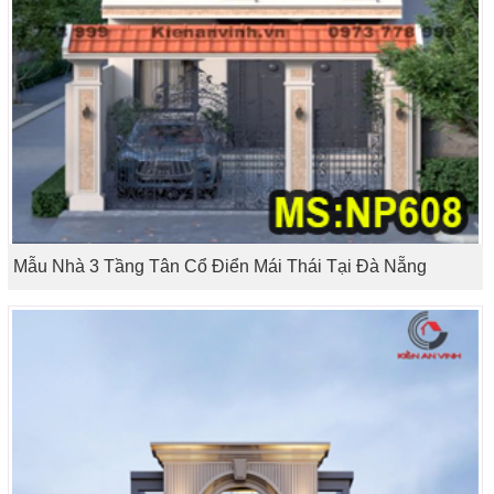
Mẫu Nhà 3 Tầng Tân Cổ Điển Mái Thái Tại Đà Nẵng