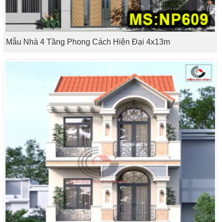
Mẫu Nhà 4 Tầng Phong Cách Hiện Đại 4x13m