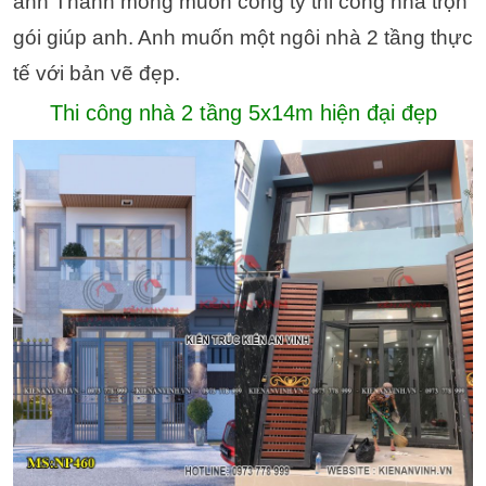
anh Thành mong muốn công ty thi công nhà trọn
gói giúp anh. Anh muốn một ngôi nhà 2 tầng thực
tế với bản vẽ đẹp.
Thi công nhà 2 tầng 5x14m hiện đại đẹp