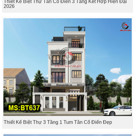
Thiết Kế Biệt Thự Tân Cổ Điển 3 Tầng Kết Hợp Hiện Đại
2026
Thiết Kế Biệt Thự 3 Tầng 1 Tum Tân Cổ Điển Đẹp