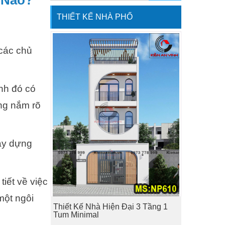
 Nào?
THIẾT KẾ NHÀ PHỐ
 các chủ
nh đó có
ông nắm rõ
ây dựng
tiết về việc
một ngôi
Thiết Kế Nhà Hiện Đại 3 Tầng 1
Tum Minimal