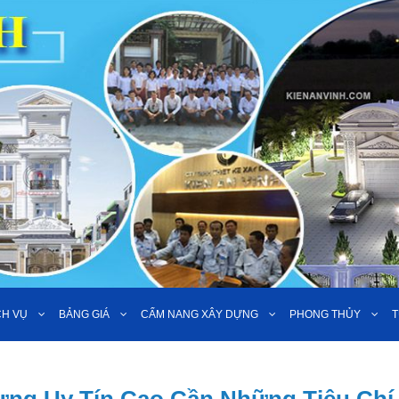
CH VỤ
BẢNG GIÁ
CẨM NANG XÂY DỰNG
PHONG THỦY
T