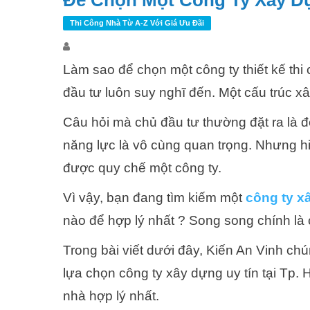
Để Chọn Một Công Ty Xây D
Thi Công Nhà Từ A-Z Với Giá Ưu Đãi
Làm sao để chọn một công ty thiết kế thi
đầu tư luôn suy nghĩ đến. Một cấu trúc 
Câu hỏi mà chủ đầu tư thường đặt ra là 
năng lực là vô cùng quan trọng. Nhưng h
được quy chế một công ty.
Vì vậy, bạn đang tìm kiếm một
công ty x
nào để hợp lý nhất ? Song song chính là 
Trong bài viết dưới đây, Kiến An Vinh chú
lựa chọn công ty xây dựng uy tín tại Tp. 
nhà hợp lý nhất.