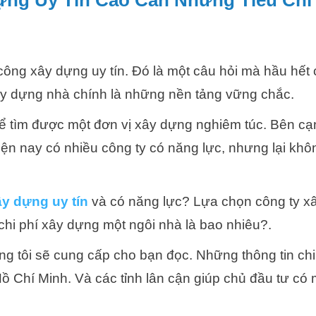
ựng Uy Tín Cao Cần Những Tiêu Chí
 công xây dựng uy tín. Đó là một câu hỏi mà hầu hết
xây dựng nhà chính là những nền tảng vững chắc.
để tìm được một đơn vị xây dựng nghiêm túc. Bên cạ
iện nay có nhiều công ty có năng lực, nhưng lại kh
ây dựng uy tín
và có năng lực? Lựa chọn công ty x
chi phí xây dựng một ngôi nhà là bao nhiêu?.
ng tôi sẽ cung cấp cho bạn đọc. Những thông tin chi 
Hồ Chí Minh. Và các tỉnh lân cận giúp chủ đầu tư có 