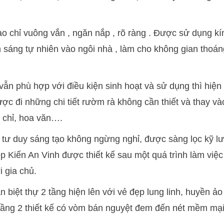
ào chỉ vuông vắn , ngăn nắp , rõ ràng . Được sử dụng k
 sáng tự nhiên vào ngôi nhà , làm cho không gian thoá
vẫn phù hợp với điều kiện sinh hoạt và sử dụng thì hiện
 lược đi những chi tiết rườm rà không cần thiết và thay và
, chỉ, hoa văn….
ả tư duy sáng tạo không ngừng nghỉ, được sàng lọc kỹ l
p Kiến An Vinh được thiết kế sau một quá trình làm việc
 gia chủ.
 biệt thự 2 tầng hiện lên với vẻ đẹp lung linh, huyền ảo 
ầng 2 thiết kế có vòm bán nguyệt đem đến nét mềm mại ,