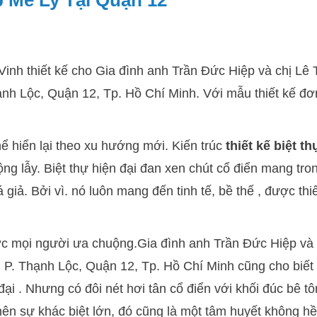
p Mê Ly Tại Quận 12
Vinh thiết kế cho Gia đình anh Trần Đức Hiệp và chị Lê 
ạnh Lộc, Quận 12, Tp. Hồ Chí Minh. Với mẫu thiết kế đơn
ể hiển lại theo xu hướng mới. Kiến trúc
thiết kế biệt th
ng lẫy. Biệt thự hiện đại đan xen chút cổ điển mang tro
giả. Bởi vì. nó luôn mang đến tinh tế, bề thế , được thiế
được mọi người ưa chuộng.Gia đình anh Trần Đức Hiệp và 
, P. Thạnh Lộc, Quận 12, Tp. Hồ Chí Minh cũng cho biết
ại . Nhưng có đôi nét hơi tân cổ điển với khối đúc bê tô
ên sự khác biệt lớn, đó cũng là một tâm huyết không h