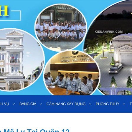
CH VỤ
BẢNG GIÁ
CẨM NANG XÂY DỰNG
PHONG THỦY
T