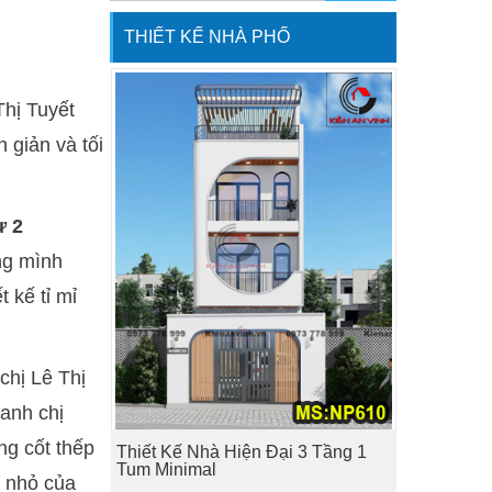
THIẾT KẾ NHÀ PHỐ
Thị Tuyết
 giản và tối
ự 2
ng mình
t kế tỉ mỉ
chị Lê Thị
 anh chị
ng cốt thếp
Thiết Kế Nhà Hiện Đại 3 Tầng 1
Tum Minimal
ề nhỏ của