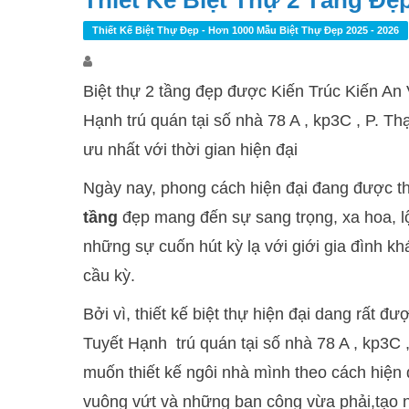
Thiết Kế Biệt Thự 2 Tầng Đẹ
Thiết Kế Biệt Thự Đẹp - Hơn 1000 Mẫu Biệt Thự Đẹp 2025 - 2026
Biệt thự 2 tầng đẹp được Kiến Trúc Kiến An 
Hạnh trú quán tại số nhà 78 A , kp3C , P. Th
ưu nhất với thời gian hiện đại
Ngày nay, phong cách hiện đại đang được th
tầng
đẹp mang đến sự sang trọng, xa hoa, lộ
những sự cuốn hút kỳ lạ với giới gia đình khá 
cầu kỳ.
Bởi vì, thiết kế biệt thự hiện đại dang rất 
Tuyết Hạnh trú quán tại số nhà 78 A , kp3C 
muốn thiết kế ngôi nhà mình theo cách hiện đ
vuông vứt và những ban công vừa phải,tạo n