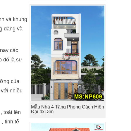
ính và khung
ng đãng và
 nay các
o đó là sự
ưỡng của
 với nhiều
Mẫu Nhà 4 Tầng Phong Cách Hiện
Đại 4x13m
, toát lên
 tinh tế