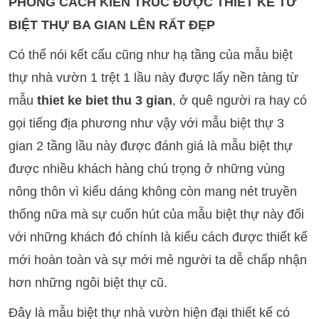
PHONG CÁCH KIẾN TRÚC ĐƯỢC THIẾT KẾ TỪ
BIỆT THỰ BA GIAN LÊN RẤT ĐẸP
Có thể nói kết cấu cũng như hạ tầng của mẫu biệt
thự nhà vườn 1 trệt 1 lầu này được lấy nền tàng từ
mẫu
thiet ke biet thu 3 gian
, ở quê người ra hay có
gọi tiếng địa phương như vậy với mẫu biệt thự 3
gian 2 tầng lầu này được đánh giá là mẫu biệt thự
được nhiều khách hàng chú trọng ở những vùng
nông thôn vì kiểu dáng không còn mang nét truyền
thống nữa mà sự cuốn hút của mẫu biệt thự này đối
với những khách đó chính là kiểu cách được thiết kế
mới hoàn toàn và sự mới mẻ người ta dễ chấp nhận
hơn những ngôi biệt thự cũ.
Đây là mẫu biệt thự nhà vườn hiện đại thiết kế có