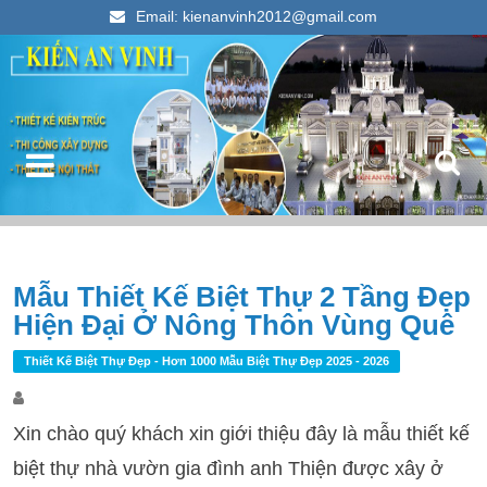
Email: kienanvinh2012@gmail.com
Kiến An Vinh
Thiết kế xây dựng nhà ống đẹp 2023
Điều hướng bài viết
Mẫu Thiết Kế Biệt Thự 2 Tầng Đẹp
T
Hiện Đại Ở Nông Thôn Vùng Quê
k
c
Thiết Kế Biệt Thự Đẹp - Hơn 1000 Mẫu Biệt Thự Đẹp 2025 - 2026
Xin chào quý khách xin giới thiệu đây là mẫu thiết kế
biệt thự nhà vườn gia đình anh Thiện được xây ở