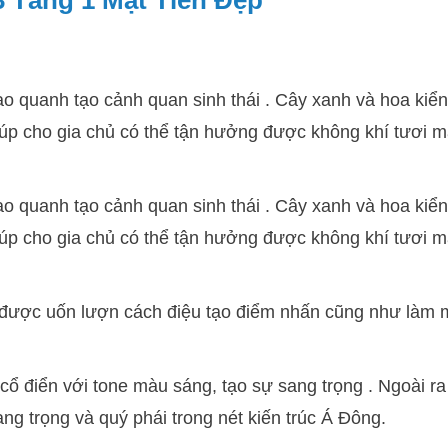
3 Tầng 1 Mặt Tiền Đẹp
bao quanh tạo cảnh quan sinh thái . Cây xanh và hoa ki
iúp cho gia chủ có thể tận hưởng được không khí tươi m
bao quanh tạo cảnh quan sinh thái . Cây xanh và hoa ki
iúp cho gia chủ có thể tận hưởng được không khí tươi m
ỗ được uốn lượn cách điệu tạo điểm nhấn cũng như làm
 cổ điển với tone màu sáng, tạo sự sang trọng . Ngoài r
ng trọng và quý phái trong nét kiến trúc Á Đông.