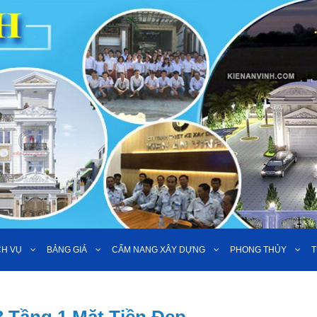
CH VỤ
BẢNG GIÁ
CẨM NANG XÂY DỰNG
PHONG THỦY
T