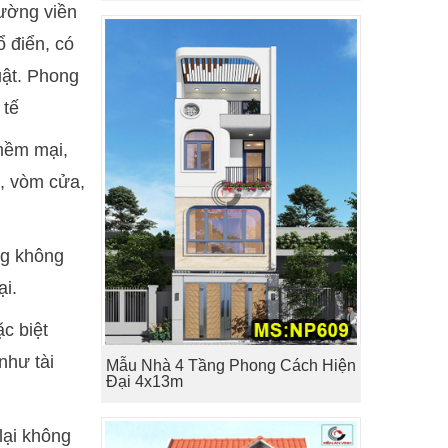
đường viền
ổ điển, có
uật. Phong
 tế
 mềm mại,
à, vòm cửa,
ng không
ại.
c biệt
như tài
Mẫu Nhà 4 Tầng Phong Cách Hiện
Đại 4x13m
lại không