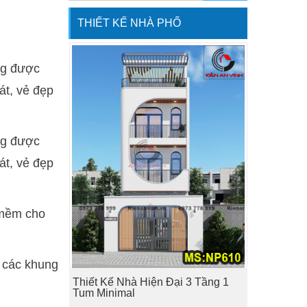
THIẾT KẾ NHÀ PHỐ
ểng được
át, vẻ đẹp
ểng được
át, vẻ đẹp
 mềm cho
a các khung
Thiết Kế Nhà Hiện Đại 3 Tầng 1
Tum Minimal