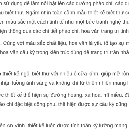
n sử dụng để làm nổi bật lên các đường phào chỉ, các 
mẫu biệt thự. Ngắm nhìn toàn cảnh mẫu thiết kế biệt thự c
xen màu sắc một cách tinh tế như một bức tranh nghệ th
ện thông qua các chi tiết phào chỉ, hoa văn trang trí tinh
e, Cùng với màu sắc chất liệu, hoa văn là yếu tố tạo sự
hoa văn cầu kỳ trong kiến trúc dùng để trang trí trần nh
 thiết kế ngôi biệt thự với nhiều ô cửa kính, giúp mở rộ
 nhận luồng ánh sáng và không khí từ thiên nhiên mang l
c thiết kế thể hiện sự đường hoàng, xa hoa, mĩ miều, đặ
phào chỉ đặc biệt công phu, thể hiện được sự cầu kỳ cũng 
ến An Vinh thiết kế luôn được tính toán kỹ lưỡng mang 