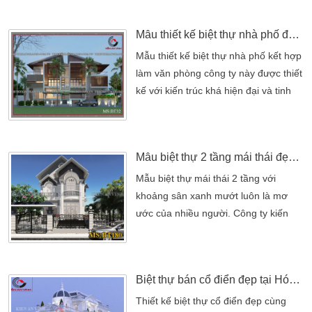
quan của tân cổ điển luôn làm xao
xuyến lòng người. Đưa đến cho chủ
Mẫu thiết kế biệt thự nhà phố đẹp kết hợp làm văn phòng
đầu tư một không gian hoàn hảo nhất
như thời vua chúa ngày xưa ở trong
Mẫu thiết kế biệt thự nhà phố kết hợp
cung điện. Nét đẹp đó hiện nay được
làm văn phòng công ty này được thiết
lưu truyền khá rộng rãi ở những […]
kế với kiến trúc khá hiện đại và tinh
tế, mang đến một không gian sống và
làm việc đầy tiện nghi và thuận lợi.
Mẫu thiết kế biệt thự nhà phố kết hợp
Mẫu biệt thự 2 tầng mái thái đẹp hiện đại
làm văn phòng công ty này được thiết
kế với kiến trúc khá hiện đại và tinh
Mẫu biệt thự mái thái 2 tầng với
tế, mang đến một không gian sống
khoảng sân xanh mướt luôn là mơ
[…]
ước của nhiều người. Công ty kiến
trúc Kiến An Vinh xin giới thiệu đến
khách hàng mẫu biệt thự mái thái 2
tầng đẹp mới trong năm 2018. Thời
Biệt thự bán cổ điển đẹp tại Hóc Môn
gian qua, khách hàng Anh Đức ở
Đồng Nai đã chọn lối kiến trúc biệt
Thiết kế biệt thự cổ điển đẹp cùng