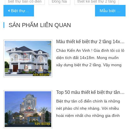
biệt thự bán cổ điển
Đồng Nai
thiết kế biệt thự 2 tầng
Biệt thự 3 tầng đẹp mái thái tại Long An
Mẫu biệt thự tân cổ điển 3 tầng đẹp
SẢN PHẨM LIÊN QUAN
Mẫu thiết kế biệt thự 2 tầng 14x18m kèm hình ảnh thực tế
Chào Kiến An Vinh ! Gia đình tôi có lô
diện tích đất 14x18m. Mong muốn
xây dựng biệt thự 2 tầng. Vậy mong
kiến trúc sư Kiến An Vinh tư vấn giúp
tôi và gia đình. Để có một không gian
sống hiện đại, tiên nghi. Nhưng vẫn
Top 50 mẫu thiết kế biệt thự tân cổ điển đẹp
giữ được những yếu tố của phong
cách nhà Việt Nam. Xin cảm ơn! Đây
Biệt thự tân cổ điển chính là những
là chia sẻ của gai đình chị Lợi ( trú tại
nét phào chỉ nhẹ nhàng. Với nhiều
[…]
hoài niệm nhất cho những gia đình
quyền quý. Bởi một nét đẹp tổng